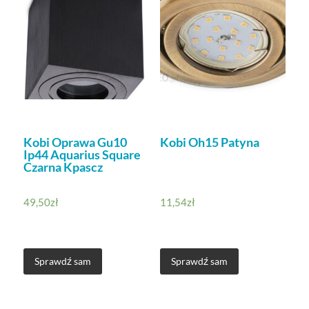
Kobi Oprawa Gu10
Kobi Oh15 Patyna
Ip44 Aquarius Square
Czarna Kpascz
49,50
zł
11,54
zł
Sprawdź sam
Sprawdź sam