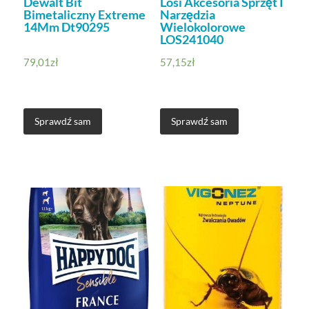
Dewalt Bit
Losi Akcesoria Sprzęt I
Bimetaliczny Extreme
Narzędzia
14Mm Dt90295
Wielokolorowe
LOS241040
79,01
zł
57,15
zł
Sprawdź sam
Sprawdź sam