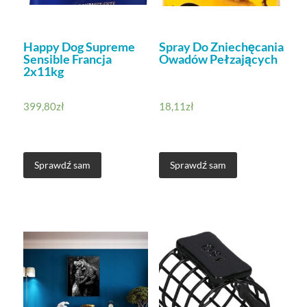
Happy Dog Supreme
Spray Do Zniechęcania
Sensible Francja
Owadów Pełzających
2x11kg
399,80
zł
18,11
zł
Sprawdź sam
Sprawdź sam