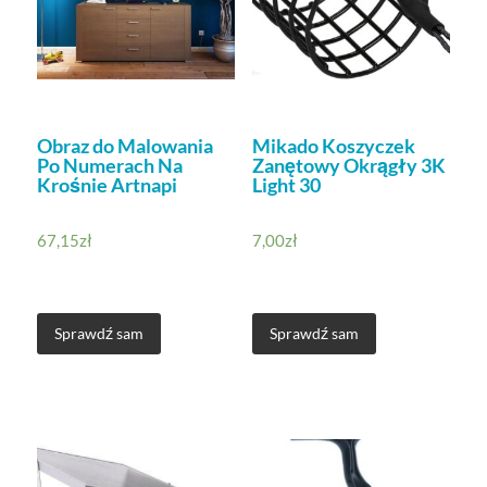
Obraz do Malowania
Mikado Koszyczek
Po Numerach Na
Zanętowy Okrągły 3K
Krośnie Artnapi
Light 30
67,15
zł
7,00
zł
Sprawdź sam
Sprawdź sam