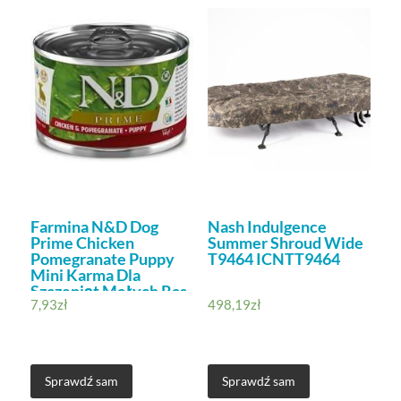
Farmina N&D Dog
Nash Indulgence
Prime Chicken
Summer Shroud Wide
Pomegranate Puppy
T9464 ICNTT9464
Mini Karma Dla
Szczeniąt Małych Ras
7,93
zł
498,19
zł
140G
Sprawdź sam
Sprawdź sam