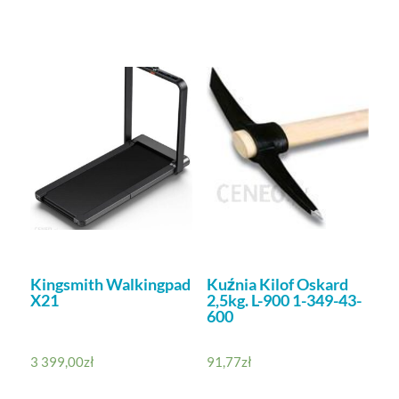
Kingsmith Walkingpad
Kuźnia Kilof Oskard
X21
2,5kg. L-900 1-349-43-
600
3 399,00
zł
91,77
zł