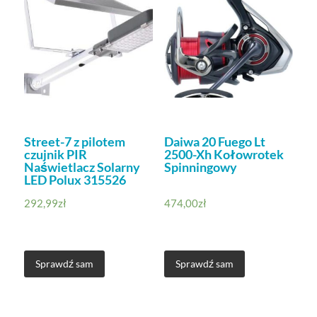
Street-7 z pilotem
Daiwa 20 Fuego Lt
czujnik PIR
2500-Xh Kołowrotek
Naświetlacz Solarny
Spinningowy
LED Polux 315526
292,99
zł
474,00
zł
Sprawdź sam
Sprawdź sam