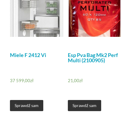
Miele F 2412 Vi
Esp Pva Bag Mk2 Perf
Multi (2100905)
37 599,00
zł
21,00
zł
Sprawdź sam
Sprawdź sam