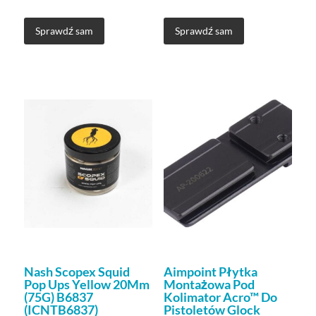
Sprawdź sam
Sprawdź sam
Nash Scopex Squid
Aimpoint Płytka
Pop Ups Yellow 20Mm
Montażowa Pod
(75G) B6837
Kolimator Acro™ Do
(ICNTB6837)
Pistoletów Glock