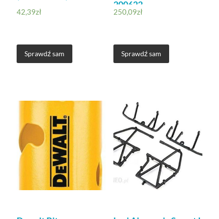
200622
42,39
zł
250,09
zł
Sprawdź sam
Sprawdź sam