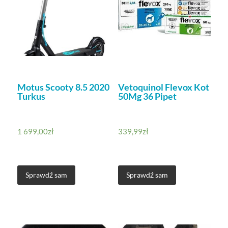
Motus Scooty 8.5 2020
Vetoquinol Flevox Kot
Turkus
50Mg 36 Pipet
1 699,00
zł
339,99
zł
Sprawdź sam
Sprawdź sam