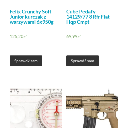
Felix Crunchy Soft
Cube Pedały
Junior kurczak z
14129/77 8 Rfr Flat
warzywami 6x950g
Hqp Cmpt
125,20
zł
69,99
zł
Sprawdź sam
Sprawdź sam