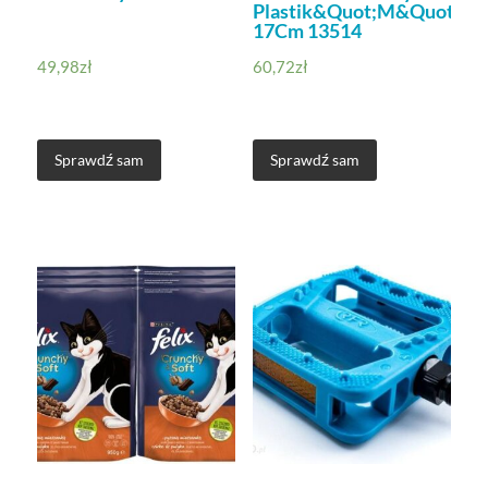
Plastik&Quot;M&Quot;
17Cm 13514
49,98
zł
60,72
zł
Sprawdź sam
Sprawdź sam