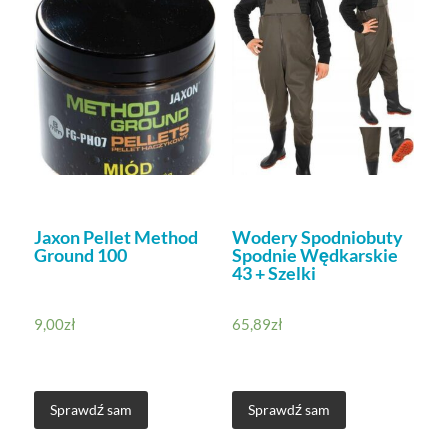
Jaxon Pellet Method
Wodery Spodniobuty
Ground 100
Spodnie Wędkarskie
43 + Szelki
9,00
zł
65,89
zł
Sprawdź sam
Sprawdź sam