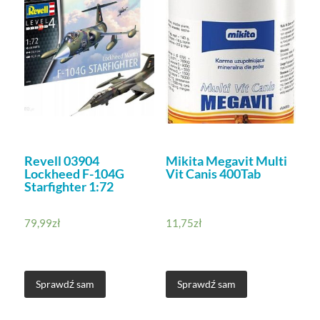
Revell 03904
Mikita Megavit Multi
Lockheed F-104G
Vit Canis 400Tab
Starfighter 1:72
79,99
zł
11,75
zł
Sprawdź sam
Sprawdź sam