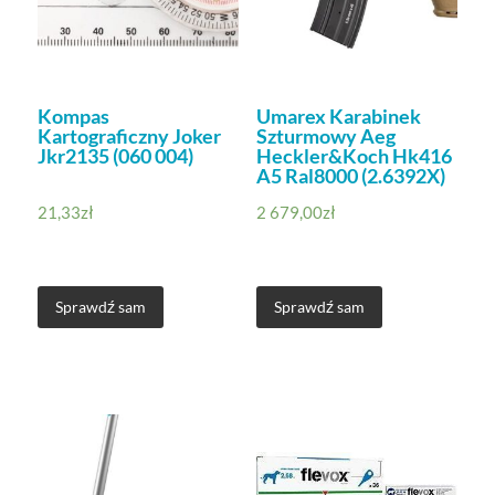
Kompas
Umarex Karabinek
Kartograficzny Joker
Szturmowy Aeg
Jkr2135 (060 004)
Heckler&Koch Hk416
A5 Ral8000 (2.6392X)
21,33
zł
2 679,00
zł
Sprawdź sam
Sprawdź sam