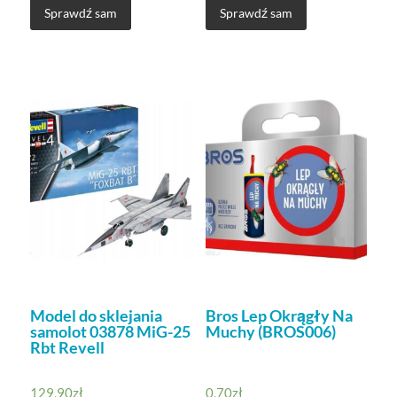
Sprawdź sam
Sprawdź sam
Model do sklejania
Bros Lep Okrągły Na
samolot 03878 MiG-25
Muchy (BROS006)
Rbt Revell
129,90
zł
0,70
zł