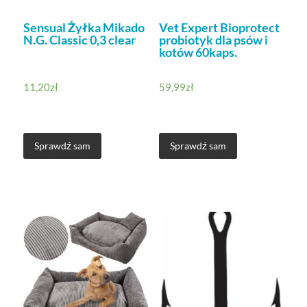
Sensual Żyłka Mikado
Vet Expert Bioprotect
N.G. Classic 0,3 clear
probiotyk dla psów i
kotów 60kaps.
11,20
zł
59,99
zł
Sprawdź sam
Sprawdź sam