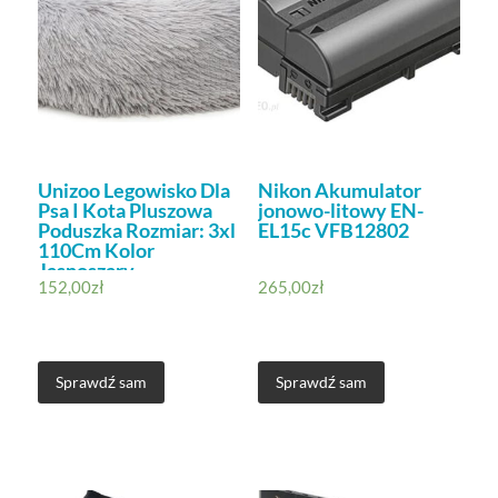
Unizoo Legowisko Dla
Nikon Akumulator
Psa I Kota Pluszowa
jonowo-litowy EN-
Poduszka Rozmiar: 3xl
EL15c VFB12802
110Cm Kolor
Jasnoszary
152,00
zł
265,00
zł
Sprawdź sam
Sprawdź sam