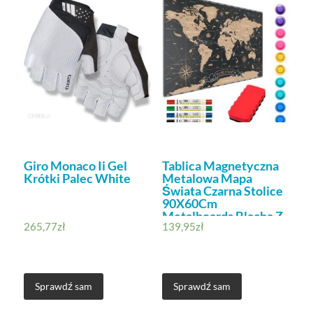
Giro Monaco Ii Gel
Tablica Magnetyczna
Krótki Palec White
Metalowa Mapa
Świata Czarna Stolice
90X60Cm
Metalboards Blacha Z
265,77
zł
139,95
zł
Nadrukiem Na
Wszystkie Rodzaje
Magnesów
Sprawdź sam
Sprawdź sam