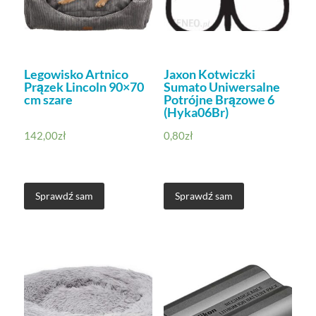
Legowisko Artnico
Jaxon Kotwiczki
Prązek Lincoln 90×70
Sumato Uniwersalne
cm szare
Potrójne Brązowe 6
(Hyka06Br)
142,00
zł
0,80
zł
Sprawdź sam
Sprawdź sam