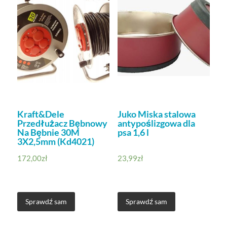
Kraft&Dele
Juko Miska stalowa
Przedłużacz Bębnowy
antypoślizgowa dla
Na Bębnie 30M
psa 1,6 l
3X2,5mm (Kd4021)
172,00
zł
23,99
zł
Sprawdź sam
Sprawdź sam