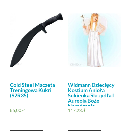
Cold Steel Maczeta
Widmann Dziecięcy
Treningowa Kukri
Kostium Anioła
(92R35)
Sukienka Skrzydła I
Aureola Boże
Narodzenie
85,00
zł
117,23
zł