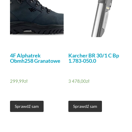
4F Alphatrek
Karcher BR 30/1 C Bp
Obmh258 Granatowe
1.783-050.0
299,99
zł
3 478,00
zł
Sprawdź sam
Sprawdź sam