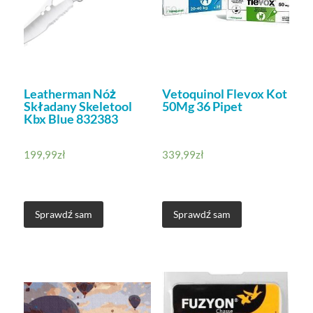
Leatherman Nóż
Vetoquinol Flevox Kot
Składany Skeletool
50Mg 36 Pipet
Kbx Blue 832383
199,99
zł
339,99
zł
Sprawdź sam
Sprawdź sam