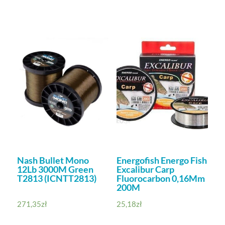
Nash Bullet Mono
Energofish Energo Fish
12Lb 3000M Green
Excalibur Carp
T2813 (ICNTT2813)
Fluorocarbon 0,16Mm
200M
271,35
zł
25,18
zł