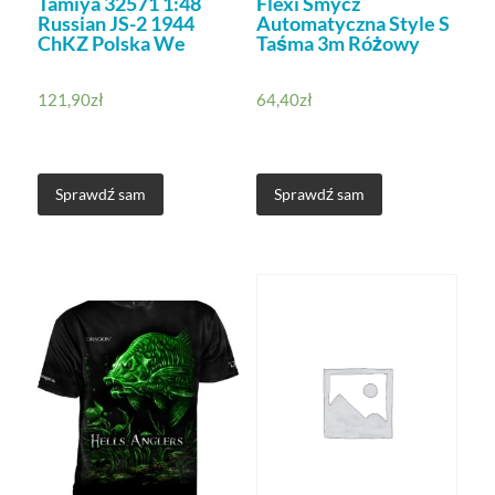
Tamiya 32571 1:48
Flexi Smycz
Russian JS-2 1944
Automatyczna Style S
ChKZ Polska We
Taśma 3m Różowy
121,90
zł
64,40
zł
Sprawdź sam
Sprawdź sam