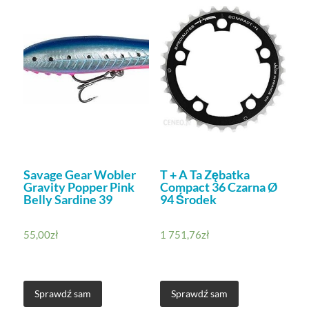
Savage Gear Wobler
T + A Ta Zębatka
Gravity Popper Pink
Compact 36 Czarna Ø
Belly Sardine 39
94 Środek
55,00
zł
1 751,76
zł
Sprawdź sam
Sprawdź sam