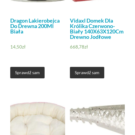
Dragon Lakierobejca
Vidaxl Domek Dla
Do Drewna 200Ml
Królika Czerwono-
Biała
Biały 140X63X120Cm
Drewno Jodłowe
14,50
zł
668,78
zł
Sprawdź sam
Sprawdź sam