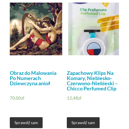
Obraz do Malowania
Zapachowy Klips Na
Po Numerach
Komary, Niebiesko-
Dziewczyna anioł
Czerwono-Niebieski –
Chicco Perfumed Clip
70,00
zł
12,48
zł
Sprawdź sam
Sprawdź sam