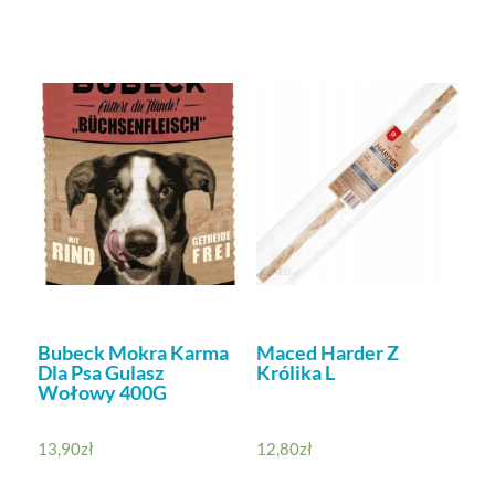
Bubeck Mokra Karma
Maced Harder Z
Dla Psa Gulasz
Królika L
Wołowy 400G
13,90
zł
12,80
zł