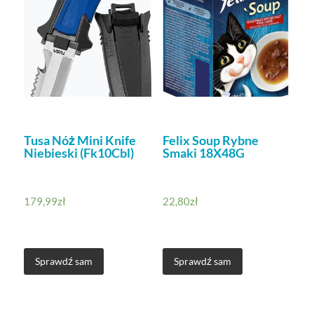
Tusa Nóż Mini Knife
Felix Soup Rybne
Niebieski (Fk10Cbl)
Smaki 18X48G
179,99
zł
22,80
zł
Sprawdź sam
Sprawdź sam