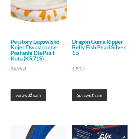
Petstory Legowisko
Dragon Guma Ripper
Kojec Dwustronne
Belly Fish Pearl Silver
Posłanie Dla Psa I
1 5
Kota (KR71S)
24,99
zł
1,80
zł
Sprawdź sam
Sprawdź sam