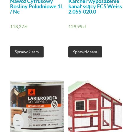
Nawóz Cytrusowy
Karcher wyposażenie
Rosliny Poludniowe 1L
kanał ssący FC5 Weiss
/ Nc
2.055-020.0
118,37
zł
129,99
zł
Sprawdź sam
Sprawdź sam