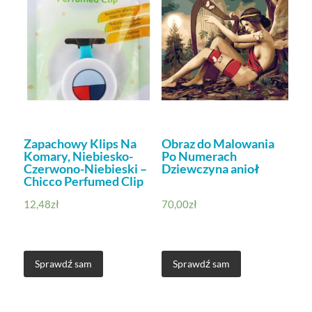
Zapachowy Klips Na
Obraz do Malowania
Komary, Niebiesko-
Po Numerach
Czerwono-Niebieski –
Dziewczyna anioł
Chicco Perfumed Clip
12,48
zł
70,00
zł
Sprawdź sam
Sprawdź sam