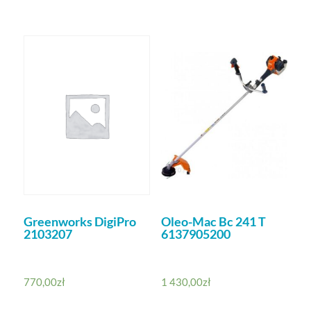
Greenworks DigiPro
Oleo-Mac Bc 241 T
2103207
6137905200
770,00
zł
1 430,00
zł