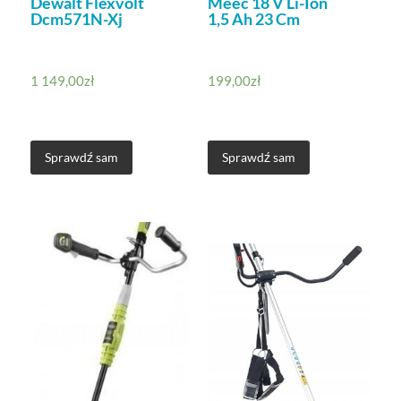
Dewalt Flexvolt
Meec 18 V Li-Ion
Dcm571N-Xj
1,5 Ah 23 Cm
1 149,00
zł
199,00
zł
Sprawdź sam
Sprawdź sam