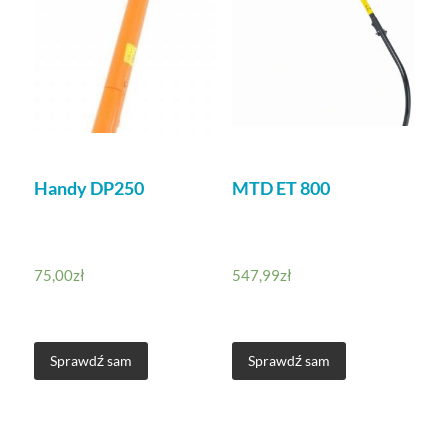
Handy DP250
MTD ET 800
75,00
zł
547,99
zł
Sprawdź sam
Sprawdź sam