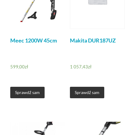
Meec 1200W 45cm
Makita DUR187UZ
599,00
zł
1 057,43
zł
Sprawdź sam
Sprawdź sam