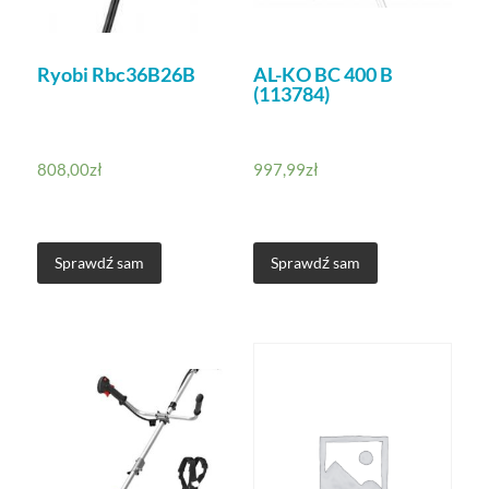
Ryobi Rbc36B26B
AL-KO BC 400 B
(113784)
808,00
zł
997,99
zł
Sprawdź sam
Sprawdź sam