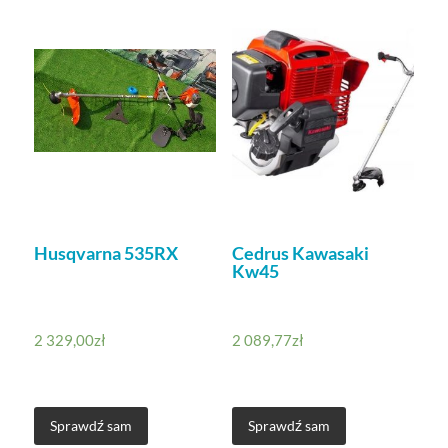
Husqvarna 535RX
Cedrus Kawasaki
Kw45
2 329,00
zł
2 089,77
zł
Sprawdź sam
Sprawdź sam