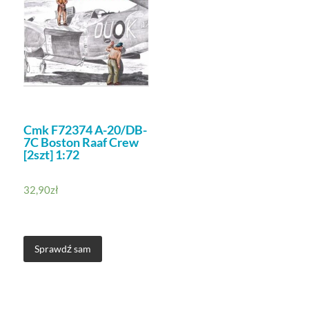
Cmk F72374 A-20/DB-
7C Boston Raaf Crew
[2szt] 1:72
32,90
zł
Sprawdź sam