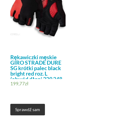
Rękawiczki męskie
GIRO STRADE DURE
SG krótki palec black
bright red roz. L
(obwód dłoni 229 248
199,77
zł
mm / dł. dłoni 189 199
mm) (NEW) L
Sprawdź sam