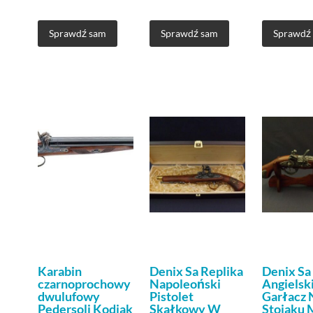
Sprawdź sam
Sprawdź sam
Sprawdź
Karabin
Denix Sa Replika
Denix Sa
czarnoprochowy
Napoleoński
Angielsk
dwulufowy
Pistolet
Garłacz 
Pedersoli Kodiak
Skałkowy W
Stojaku 