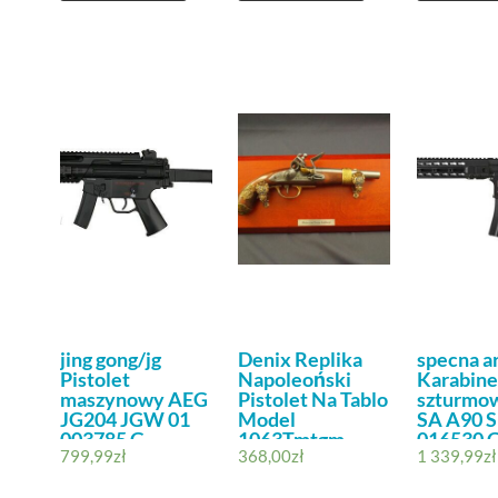
jing gong/jg
Denix Replika
specna a
Pistolet
Napoleoński
Karabin
maszynowy AEG
Pistolet Na Tablo
szturmo
JG204 JGW 01
Model
SA A90 S
003785 G
1063Tmtgm
016530 
799,99
zł
368,00
zł
1 339,99
zł