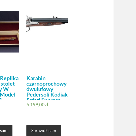
 Replika
Karabin
istolet
czarnoprochowy
y W
dwulufowy
 Model
Pedersoli Kodiak
1
Safari Express
6 199,00
zł
.72 (L.245-72)
 sam
Sprawdź sam