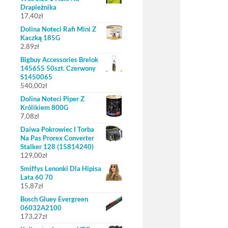
Drapieżnika
17,40
zł
Dolina Noteci Rafi Mini Z
Kaczką 185G
2,89
zł
Bigbuy Accessories Brelok
145655 50szt. Czerwony
S1450065
540,00
zł
Dolina Noteci Piper Z
Królikiem 800G
7,08
zł
Daiwa Pokrowiec I Torba
Na Pas Prorex Converter
Stalker 128 (15814240)
129,00
zł
Smiffys Lenonki Dla Hipisa
Lata 60 70
15,87
zł
Bosch Gluey Evergreen
06032A2100
173,27
zł