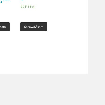
1
829,99
zł
 sam
Sprawdź sam