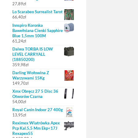
27,89
zł
Lo Scarabeo Surrealist Tarot
66,40
zł
Innspiro Koronka
Bawełniana Cienki Sapphire
Blue 1,5mm 100M
61,24
zł
Daiwa TORBA IS LOW
LEVEL CARRYALL
(18850200)
359,98
zł
Darling Wołowina Z
Warzywami 15Kg
149,70
zł
Xmx Obręcz 27 5 Disc 36
Otworów Czarna
54,00
zł
Royal Canin Indoor 27 400g
13,95
zł
Reximex Wiatrówka Apex
Pcp Kal.5,5 Mm Ekp<17J
Rexapex55