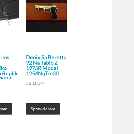
Arms
Denix Sa Beretta
92 Na Tablo Z
ika
1975R Model
 Replik
1254NqTm30
/M16
583,00
zł
 sam
Sprawdź sam