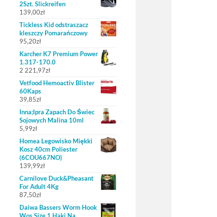
2Szt. Slickreifen
139,00
zł
Tickless Kid odstraszacz
kleszczy Pomarańczowy
95,20
zł
Karcher K7 Premium Power
1.317-170.0
2 221,97
zł
Vetfood Hemoactiv Blister
60Kaps
39,85
zł
Inna;Ipra Zapach Do Świec
Sojowych Malina 10ml
5,99
zł
Homea Legowisko Miękki
Kosz 40cm Poliester
(6COU667NO)
139,99
zł
Carnilove Duck&Pheasant
For Adult 4Kg
87,50
zł
Daiwa Bassers Worm Hook
Wos Size 1 Haki Na