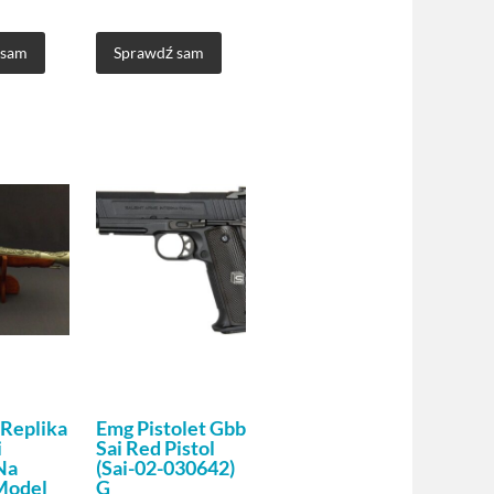
 sam
Sprawdź sam
 Replika
Emg Pistolet Gbb
i
Sai Red Pistol
Na
(Sai-02-030642)
Model
G