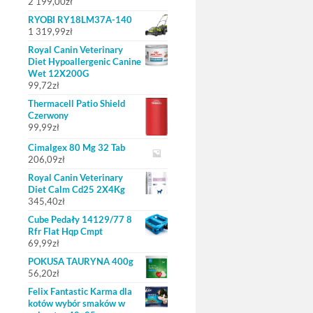
2 199,00
zł
RYOBI RY18LM37A-140
1 319,99
zł
Royal Canin Veterinary
Diet Hypoallergenic Canine
Wet 12X200G
99,72
zł
Thermacell Patio Shield
Czerwony
99,99
zł
Cimalgex 80 Mg 32 Tab
206,09
zł
Royal Canin Veterinary
Diet Calm Cd25 2X4Kg
345,40
zł
Cube Pedały 14129/77 8
Rfr Flat Hqp Cmpt
69,99
zł
POKUSA TAURYNA 400g
56,20
zł
Felix Fantastic Karma dla
kotów wybór smaków w