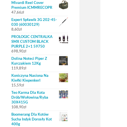
Mivardi Reel Cover
Premium ICMMRECOPR
47,66
zł
Expert Spławik 3G 202-45-
030 (60030129)
8,60
zł
PROLOGIC CENTRALKA
SMX CUSTOM BLACK
PURPLE 2+1 59750
698,90
zł
Dolina Noteci Piper Z
Kurczakiem 12Kg
119,89
zł
Koniczyna Nasiona Na
Kiełki Kiepenkerl
15,59
zł
Teo Karma Dla Kota
Drób/Wołowina/Ryba
30X415G
108,90
zł
Boomerang Dla Kotów
Sucha Indyk Dorosły Kot
400g