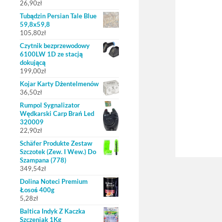
26,90
zł
Tubądzin Persian Tale Blue
59,8x59,8
105,80
zł
Czytnik bezprzewodowy
6100LW 1D ze stacją
dokującą
199,00
zł
Kojar Karty Dżentelmenów
36,50
zł
Rumpol Sygnalizator
Wędkarski Carp Brań Led
320009
22,90
zł
Schäfer Produkte Zestaw
Szczotek (Zew. I Wew.) Do
Szampana (778)
349,54
zł
Dolina Noteci Premium
Łosoś 400g
5,28
zł
Baltica Indyk Z Kaczka
Szczeniak 1Kg