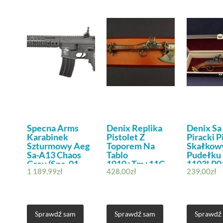
Specna Arms
Denix Replika
Denix Sa
Karabinek
Pistolet Z
Piracki P
Szturmowy Aeg
Toporem Na
Skałkow
Sa-A13 Chaos
Tablo
Pudełku
Grey (Spe-01-
1010+Tm+11G
1103LP0
1 189,99
zł
428,00
zł
239,00
zł
017538) G
Sprawdź sam
Sprawdź sam
Sprawdź