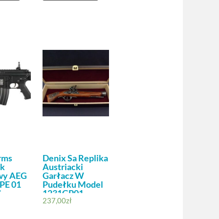
rms
Denix Sa Replika
ek
Austriacki
wy AEG
Garłacz W
PE 01
Pudełku Model
G
1231GP01
237,00
zł