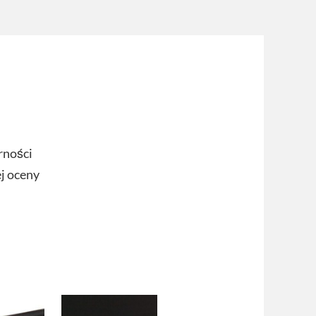
rności
ej oceny