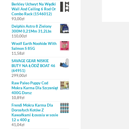
Berkley Uchwyt Na Wędki
Wall And Ceiling 6 Rod Or
Combo Rack (1546012)
93,00
zł
Delphin Astro 8 Zielony
300M 0,21Mm 31,2Lbs
110,00
zł
Woolf Earth Noohide With
Salmon S 85G
11,58
zł
SAVAGE GEAR NISKIE
BUTY NA ŁÓDŹ BOAT 46
(64951)
299,00
zł
Raw Paleo Puppy Cod
Mokra Karma Dla Szczeniąt
400G Dorsz
10,89
zł
Frendi Mokra Karma Dla
Dorosłych Kotów Z
Kawałkami Łososia w sosie
12 x 400 g
41,04
zł