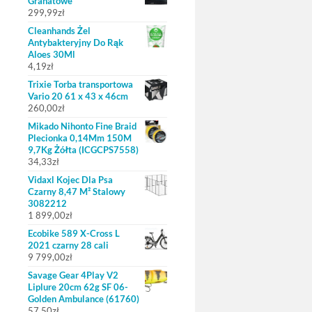
Granatowe
299,99
zł
Cleanhands Żel
Antybakteryjny Do Rąk
Aloes 30Ml
4,19
zł
Trixie Torba transportowa
Vario 20 61 x 43 x 46cm
260,00
zł
Mikado Nihonto Fine Braid
Plecionka 0,14Mm 150M
9,7Kg Żółta (ICGCPS7558)
34,33
zł
Vidaxl Kojec Dla Psa
Czarny 8,47 M² Stalowy
3082212
1 899,00
zł
Ecobike 589 X-Cross L
2021 czarny 28 cali
9 799,00
zł
Savage Gear 4Play V2
Liplure 20cm 62g SF 06-
Golden Ambulance (61760)
57,50
zł