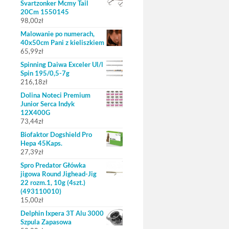
Svartzonker Mcmy Tail
20Cm 1550145
98,00
zł
Malowanie po numerach,
40x50cm Pani z kieliszkiem
65,99
zł
Spinning Daiwa Exceler Ul/l
Spin 195/0,5-7g
216,18
zł
Dolina Noteci Premium
Junior Serca Indyk
12X400G
73,44
zł
Biofaktor Dogshield Pro
Hepa 45Kaps.
27,39
zł
Spro Predator Główka
jigowa Round Jighead-Jig
22 rozm.1, 10g (4szt.)
(493110010)
15,00
zł
Delphin Ixpera 3T Alu 3000
Szpula Zapasowa