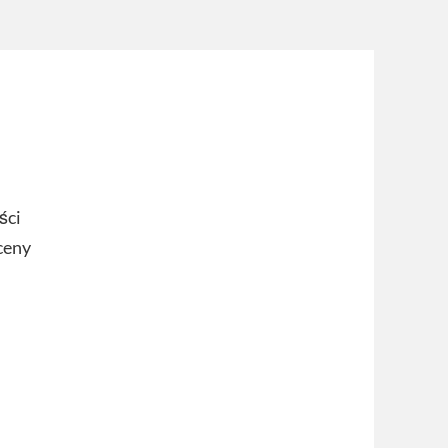
ści
ceny