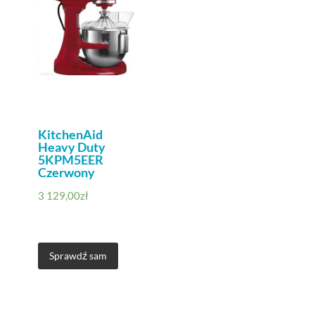
KitchenAid
Heavy Duty
5KPM5EER
Czerwony
3 129,00
zł
Sprawdź sam