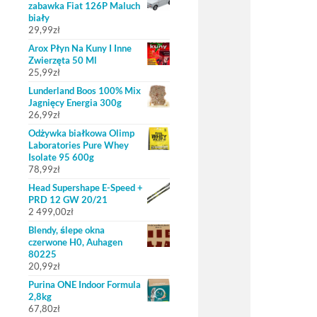
zabawka Fiat 126P Maluch
biały
29,99
zł
Arox Płyn Na Kuny I Inne
Zwierzęta 50 Ml
25,99
zł
Lunderland Boos 100% Mix
Jagnięcy Energia 300g
26,99
zł
Odżywka białkowa Olimp
Laboratories Pure Whey
Isolate 95 600g
78,99
zł
Head Supershape E-Speed +
PRD 12 GW 20/21
2 499,00
zł
Blendy, ślepe okna
czerwone H0, Auhagen
80225
20,99
zł
Purina ONE Indoor Formula
2,8kg
67,80
zł