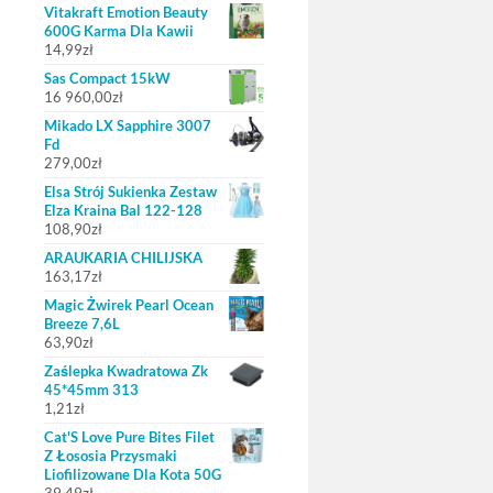
Vitakraft Emotion Beauty
600G Karma Dla Kawii
14,99
zł
Sas Compact 15kW
16 960,00
zł
Mikado LX Sapphire 3007
Fd
279,00
zł
Elsa Strój Sukienka Zestaw
Elza Kraina Bal 122-128
108,90
zł
ARAUKARIA CHILIJSKA
163,17
zł
Magic Żwirek Pearl Ocean
Breeze 7,6L
63,90
zł
Zaślepka Kwadratowa Zk
45*45mm 313
1,21
zł
Cat'S Love Pure Bites Filet
Z Łososia Przysmaki
Liofilizowane Dla Kota 50G