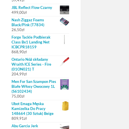
39,49
zł
JBL Reflect Flow Czarny
499,00
zł
Nash Ziggaz Foams
Black/Pink (T7834)
26,50
zł
Forge Tackle Podbierak
Class Bx1 Landing Net
ICBCPR18159
868,90
zł
Ontario Nóż składany
Wraith ICE Series - Fire
(01ON021) T
204,99
zł
Men For San Szampon Pies
Białe Włosy Owocowy 1L
(S6102434)
75,00
zł
Ubot Emaga Męska
Kamizelka Do Pracy
148664 (30 Sztuk) Beige
809,91
zł
Abu Garcia Jerk