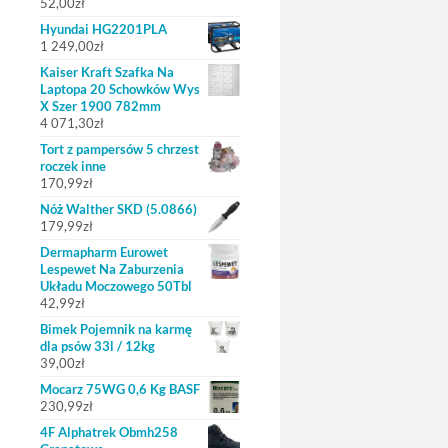
52,00
zł
Hyundai HG2201PLA
1 249,00
zł
Kaiser Kraft Szafka Na
Laptopa 20 Schowków Wys
X Szer 1900 782mm
4 071,30
zł
Tort z pampersów 5 chrzest
roczek inne
170,99
zł
Nóż Walther SKD (5.0866)
179,99
zł
Dermapharm Eurowet
Lespewet Na Zaburzenia
Układu Moczowego 50Tbl
42,99
zł
Bimek Pojemnik na karmę
dla psów 33l / 12kg
39,00
zł
Mocarz 75WG 0,6 Kg BASF
230,99
zł
4F Alphatrek Obmh258