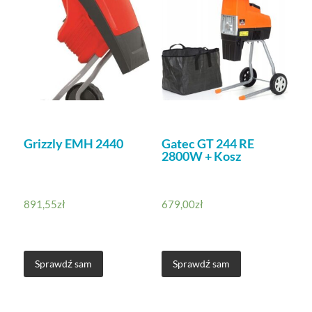
Grizzly EMH 2440
Gatec GT 244 RE
2800W + Kosz
891,55
zł
679,00
zł
Sprawdź sam
Sprawdź sam