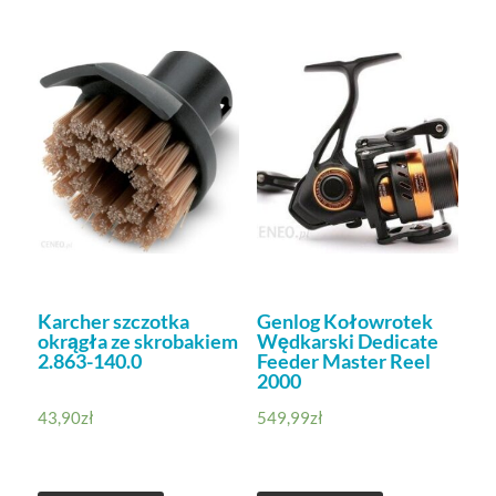
Karcher szczotka
Genlog Kołowrotek
okrągła ze skrobakiem
Wędkarski Dedicate
2.863-140.0
Feeder Master Reel
2000
43,90
zł
549,99
zł