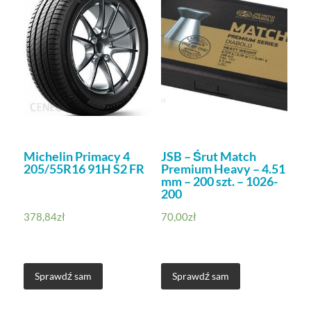
Michelin Primacy 4
JSB – Śrut Match
205/55R16 91H S2 FR
Premium Heavy – 4.51
mm – 200 szt. – 1026-
200
378,84
zł
70,00
zł
Sprawdź sam
Sprawdź sam