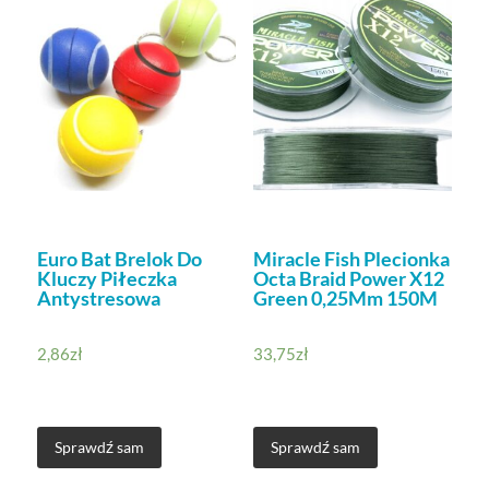
Euro Bat Brelok Do
Miracle Fish Plecionka
Kluczy Piłeczka
Octa Braid Power X12
Antystresowa
Green 0,25Mm 150M
2,86
zł
33,75
zł
Sprawdź sam
Sprawdź sam