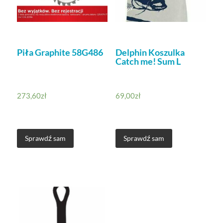
Piła Graphite 58G486
Delphin Koszulka
Catch me! Sum L
273,60
zł
69,00
zł
Sprawdź sam
Sprawdź sam