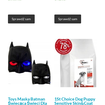
Sprawdź sam
Sprawdź sam
Toys Maska Batman
1St Choice Dog Puppy
Świecąca Świeci Dla
Sensitive Skin&Coat