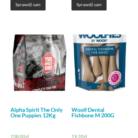
Sprawdź sam
Sprawdź sam
Alpha Spirit The Only
Woolf Dental
One Puppies 12Kg
Fishbone M 200G
238,00
zł
19,20
zł