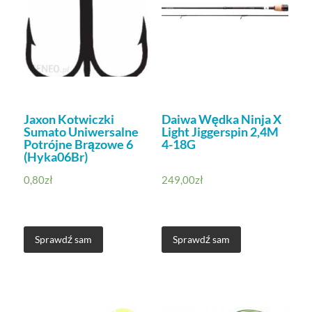
Jaxon Kotwiczki
Daiwa Wędka Ninja X
Sumato Uniwersalne
Light Jiggerspin 2,4M
Potrójne Brązowe 6
4-18G
(Hyka06Br)
0,80
zł
249,00
zł
Sprawdź sam
Sprawdź sam