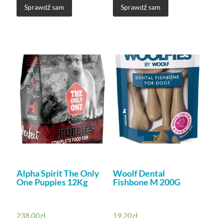
Sprawdź sam
Sprawdź sam
Alpha Spirit The Only
Woolf Dental
One Puppies 12Kg
Fishbone M 200G
238,00
zł
19,20
zł