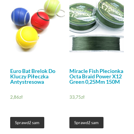
Euro Bat Brelok Do
Miracle Fish Plecionka
Kluczy Piłeczka
Octa Braid Power X12
Antystresowa
Green 0,25Mm 150M
2,86
zł
33,75
zł
Sprawdź sam
Sprawdź sam