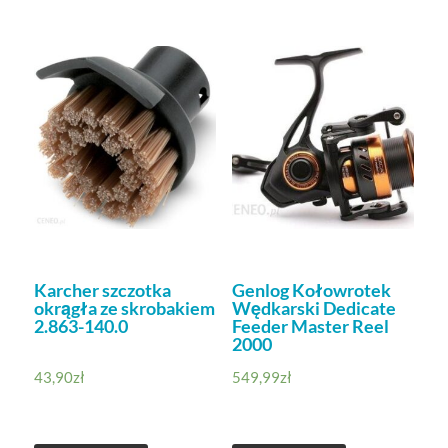
Karcher szczotka
Genlog Kołowrotek
okrągła ze skrobakiem
Wędkarski Dedicate
2.863-140.0
Feeder Master Reel
2000
43,90
zł
549,99
zł