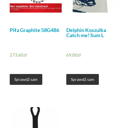
Piła Graphite 58G486
Delphin Koszulka
Catch me! Sum L
273,60
zł
69,00
zł
Sprawdź sam
Sprawdź sam