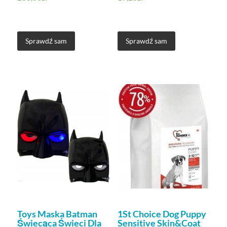
Sprawdź sam
Sprawdź sam
Toys Maska Batman
1St Choice Dog Puppy
Świecąca Świeci Dla
Sensitive Skin&Coat