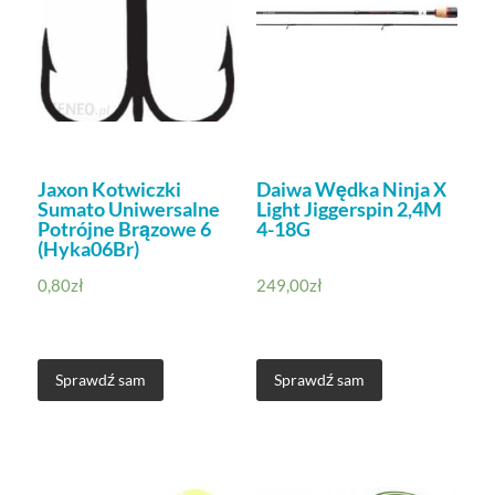
Jaxon Kotwiczki
Daiwa Wędka Ninja X
Sumato Uniwersalne
Light Jiggerspin 2,4M
Potrójne Brązowe 6
4-18G
(Hyka06Br)
0,80
zł
249,00
zł
Sprawdź sam
Sprawdź sam