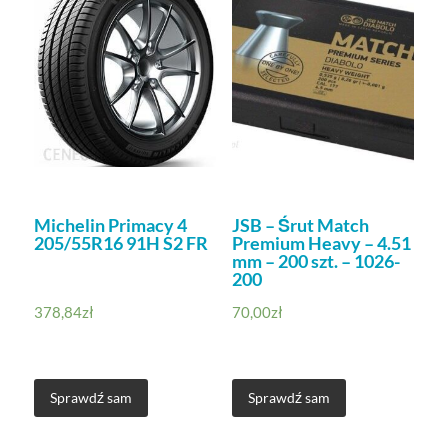
Michelin Primacy 4
JSB – Śrut Match
205/55R16 91H S2 FR
Premium Heavy – 4.51
mm – 200 szt. – 1026-
200
378,84
zł
70,00
zł
Sprawdź sam
Sprawdź sam