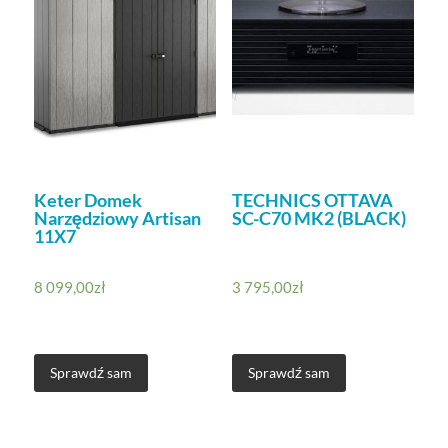
Keter Domek
TECHNICS OTTAVA
Narzędziowy Artisan
SC-C70 MK2 (BLACK)
11X7
8 099,00
zł
3 795,00
zł
Sprawdź sam
Sprawdź sam