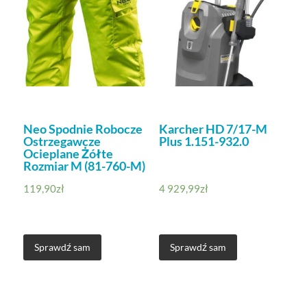
Neo Spodnie Robocze
Karcher HD 7/17-M
Ostrzegawcze
Plus 1.151-932.0
Ocieplane Żółte
Rozmiar M (81-760-M)
119,90
zł
4 929,99
zł
Sprawdź sam
Sprawdź sam