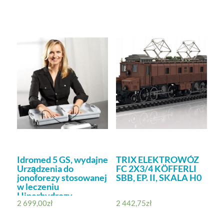
Idromed 5 GS, wydajne
TRIX ELEKTROWÓZ
Urządzenia do
FC 2X3/4 KÖFFERLI
jonoforezy stosowanej
SBB, EP. II, SKALA H0
w leczeniu
Hiperhydrozy
2 699,00
zł
2 442,75
zł