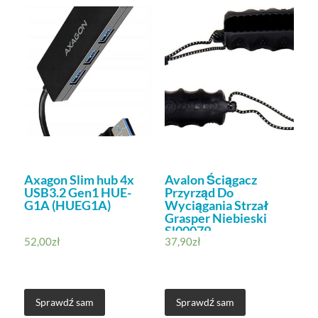
Axagon Slim hub 4x
Avalon Ściągacz
USB3.2 Gen1 HUE-
Przyrząd Do
G1A (HUEG1A)
Wyciągania Strzał
Grasper Niebieski
Sl00079
52,00
zł
37,90
zł
Sprawdź sam
Sprawdź sam