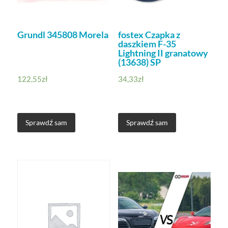
Grundl 345808 Morela
fostex Czapka z
daszkiem F-35
Lightning II granatowy
(13638) SP
122,55
zł
34,33
zł
Sprawdź sam
Sprawdź sam