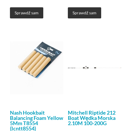
Sprawdź sam
Sprawdź sam
Nash Hookbait
Mitchell Riptide 212
Balancing Foam Yellow
Boat Wędka Morska
5Mm T8554
2.10M 100-200G
(Icntt8554)