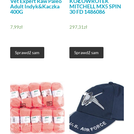
Vet Expert Raw Paleo
KOŁOWROTEK
Adult Indyk&Kaczka
MITCHELL MX5 SPIN
400G
30 FD 1486086
7,99
zł
297,31
zł
Sprawdź sam
Sprawdź sam