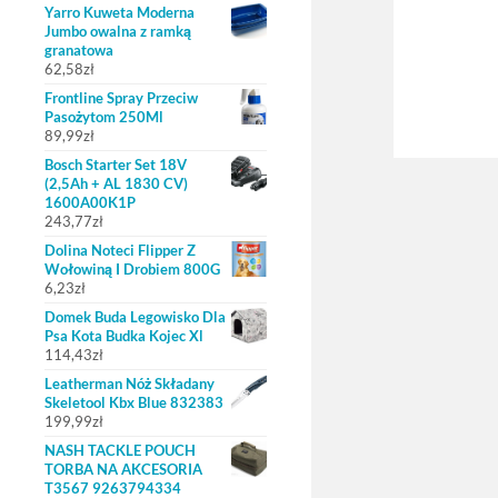
Yarro Kuweta Moderna
Jumbo owalna z ramką
granatowa
62,58
zł
Frontline Spray Przeciw
Pasożytom 250Ml
89,99
zł
Bosch Starter Set 18V
(2,5Ah + AL 1830 CV)
1600A00K1P
243,77
zł
Dolina Noteci Flipper Z
Wołowiną I Drobiem 800G
6,23
zł
Domek Buda Legowisko Dla
Psa Kota Budka Kojec Xl
114,43
zł
Leatherman Nóż Składany
Skeletool Kbx Blue 832383
199,99
zł
NASH TACKLE POUCH
TORBA NA AKCESORIA
T3567 9263794334