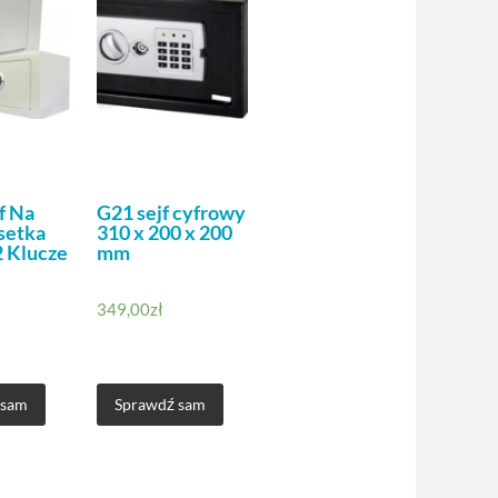
f Na
G21 sejf cyfrowy
setka
310 x 200 x 200
2 Klucze
mm
349,00
zł
 sam
Sprawdź sam