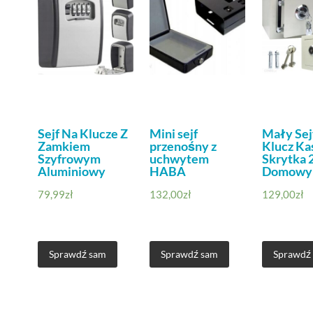
Sejf Na Klucze Z
Mini sejf
Mały Sej
Zamkiem
przenośny z
Klucz Ka
Szyfrowym
uchwytem
Skrytka 
Aluminiowy
HABA
Domowy
79,99
zł
132,00
zł
129,00
zł
Sprawdź sam
Sprawdź sam
Sprawdź