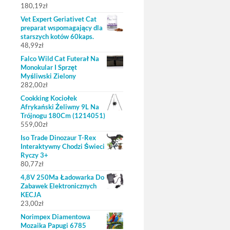
180,19
zł
Vet Expert Geriativet Cat
preparat wspomagający dla
starszych kotów 60kaps.
48,99
zł
Falco Wild Cat Futerał Na
Monokular I Sprzęt
Myśliwski Zielony
282,00
zł
Cookking Kociołek
Afrykański Żeliwny 9L Na
Trójnogu 180Cm (1214051)
559,00
zł
Iso Trade Dinozaur T-Rex
Interaktywny Chodzi Świeci
Ryczy 3+
80,77
zł
4,8V 250Ma Ładowarka Do
Zabawek Elektronicznych
KECJA
23,00
zł
Norimpex Diamentowa
Mozaika Papugi 6785