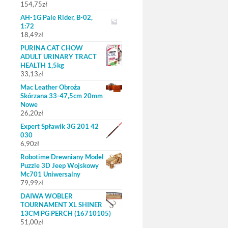
154,75
zł
AH-1G Pale Rider, B-02,
1:72
18,49
zł
PURINA CAT CHOW
ADULT URINARY TRACT
HEALTH 1,5kg
33,13
zł
Mac Leather Obroża
Skórzana 33-47,5cm 20mm
Nowe
26,20
zł
Expert Spławik 3G 201 42
030
6,90
zł
Robotime Drewniany Model
Puzzle 3D Jeep Wojskowy
Mc701 Uniwersalny
79,99
zł
DAIWA WOBLER
TOURNAMENT XL SHINER
13CM PG PERCH (16710105)
51,00
zł