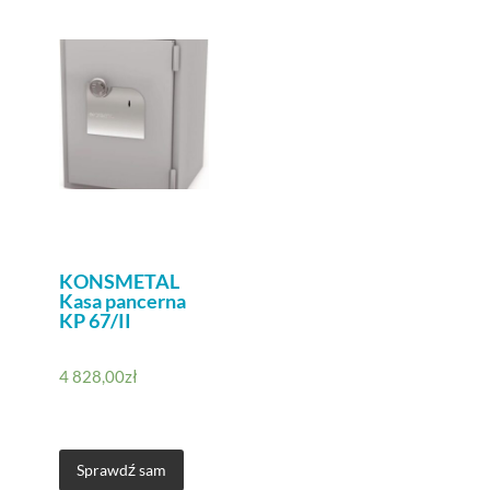
KONSMETAL
Kasa pancerna
KP 67/II
4 828,00
zł
Sprawdź sam