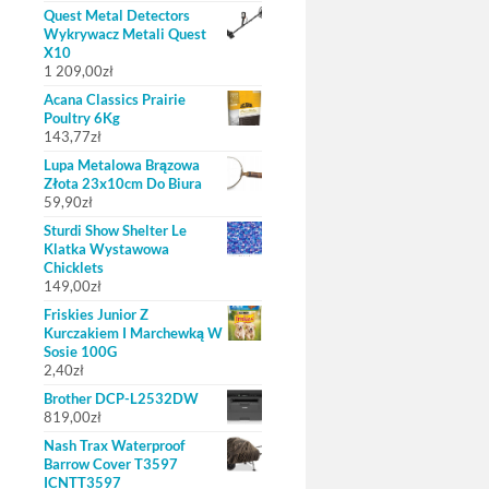
Quest Metal Detectors
Wykrywacz Metali Quest
X10
1 209,00
zł
Acana Classics Prairie
Poultry 6Kg
143,77
zł
Lupa Metalowa Brązowa
Złota 23x10cm Do Biura
59,90
zł
Sturdi Show Shelter Le
Klatka Wystawowa
Chicklets
149,00
zł
Friskies Junior Z
Kurczakiem I Marchewką W
Sosie 100G
2,40
zł
Brother DCP-L2532DW
819,00
zł
Nash Trax Waterproof
Barrow Cover T3597
ICNTT3597