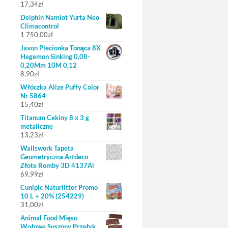
17,34
zł
Delphin Namiot Yurta Neo
Climacontrol
1 750,00
zł
Jaxon Plecionka Tonąca 8X
Hegemon Sinking 0,08-
0,20Mm 10M 0,12
8,90
zł
Włóczka Alize Puffy Color
Nr 5864
15,40
zł
Titanum Cekiny 8 x 3 g
metaliczne
13,23
zł
Wallswork Tapeta
Geometryczna Artdeco
Złote Romby 3D 4137Al
69,99
zł
Cunipic Naturlitter Promo
10 L + 20% (254229)
31,00
zł
Animal Food Mięso
Wołowe Suszony Przełyk