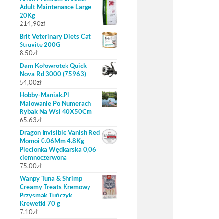
Adult Maintenance Large
20Kg
214,90
zł
Brit Veterinary Diets Cat
Struvite 200G
8,50
zł
Dam Kołowrotek Quick
Nova Rd 3000 (75963)
54,00
zł
Hobby-Maniak.Pl
Malowanie Po Numerach
Rybak Na Wsi 40X50Cm
65,63
zł
Dragon Invisible Vanish Red
Momoi 0.06Mm 4.8Kg
Plecionka Wędkarska 0,06
ciemnoczerwona
75,00
zł
Wanpy Tuna & Shrimp
Creamy Treats Kremowy
Przysmak Tuńczyk
Krewetki 70 g
7,10
zł