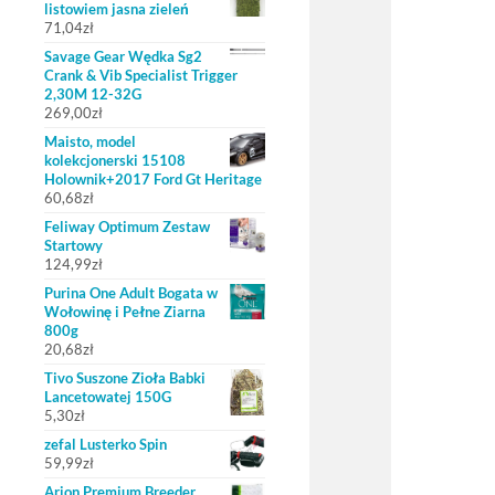
listowiem jasna zieleń
71,04
zł
Savage Gear Wędka Sg2
Crank & Vib Specialist Trigger
2,30M 12-32G
269,00
zł
Maisto, model
kolekcjonerski 15108
Holownik+2017 Ford Gt Heritage
60,68
zł
Feliway Optimum Zestaw
Startowy
124,99
zł
Purina One Adult Bogata w
Wołowinę i Pełne Ziarna
800g
20,68
zł
Tivo Suszone Zioła Babki
Lancetowatej 150G
5,30
zł
zefal Lusterko Spin
59,99
zł
Arion Premium Breeder