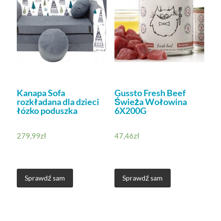
Kanapa Sofa
Gussto Fresh Beef
rozkładana dla dzieci
Świeża Wołowina
łózko poduszka
6X200G
279,99
zł
47,46
zł
Sprawdź sam
Sprawdź sam