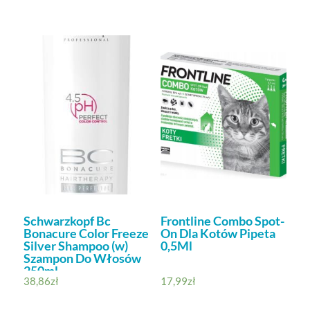
Schwarzkopf Bc
Frontline Combo Spot-
Bonacure Color Freeze
On Dla Kotów Pipeta
Silver Shampoo (w)
0,5Ml
Szampon Do Włosów
250ml
38,86
zł
17,99
zł