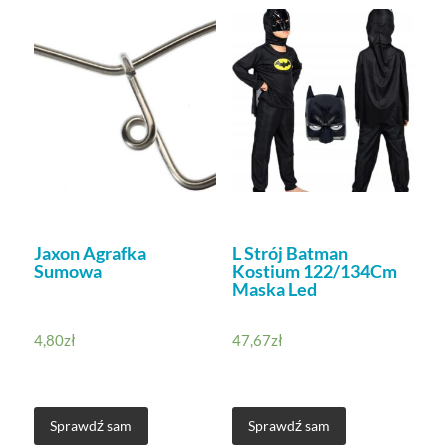
Jaxon Agrafka
L Strój Batman
Sumowa
Kostium 122/134Cm
Maska Led
4,80
zł
47,67
zł
Sprawdź sam
Sprawdź sam