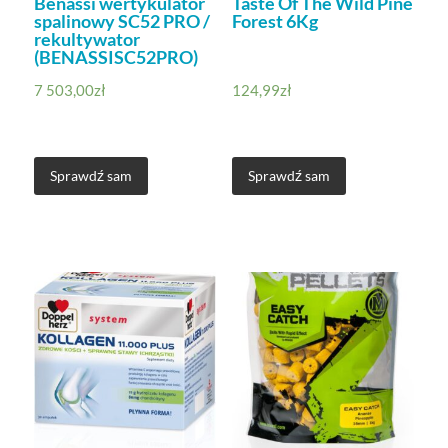
Benassi wertykulator
Taste Of The Wild Pine
spalinowy SC52 PRO /
Forest 6Kg
rekultywator
(BENASSISC52PRO)
7 503,00
zł
124,99
zł
Sprawdź sam
Sprawdź sam