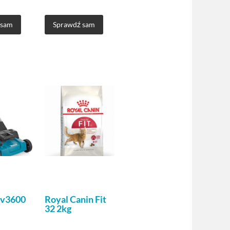
 sam
Sprawdź sam
Uv3600
Royal Canin Fit
32 2kg