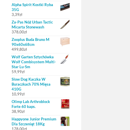
Alpha Spirit Kostki Ryba
35G
3,39
zł
Za-Pas Nóż Urban Tactic
Micarta Stonewash
378,00
zł
Zooplus Buda Bruno M
90x60x68cm
499,80
zł
Wolf Garten Sztychówka
Wolf Combisystem Multi-
Star Lu-Sm
59,99
zł
Slow Dog Kaczka W
Buraczkach 70% Mięsa
410G
10,99
zł
Olimp Lab Arthroblock
Forte 60 kaps.
38,90
zł
Happyone Junior Premium
Dla Szczeniąt 18Kg
178,00
zł