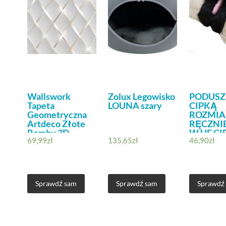
Wallswork
Zolux Legowisko
PODUSZ
Tapeta
LOUNA szary
CIPKĄ
Geometryczna
ROZMIA
Artdeco Złote
RĘCZNIE
Romby 3D
W UE CI
69,99
zł
135,65
zł
46,90
zł
4137Al
Sprawdź sam
Sprawdź sam
Sprawdź