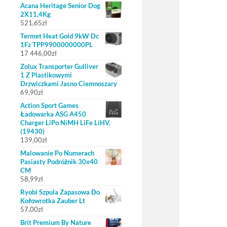
Acana Heritage Senior Dog
2X11,4Kg
521,65
zł
Termet Heat Gold 9kW Dc
1Fz TPP9900000000PL
17 446,00
zł
Zolux Transporter Gulliver
1 Z Plastikowymi
Drzwiczkami Jasno Ciemnoszary
69,90
zł
Action Sport Games
Ładowarka ASG A450
Charger LiPo NiMH LiFe LiHV,
(19430)
139,00
zł
Malowanie Po Numerach
Pasiasty Podróżnik 30x40
CM
58,99
zł
Ryobi Szpula Zapasowa Do
Kołowrotka Zauber Lt
57,00
zł
Brit Premium By Nature