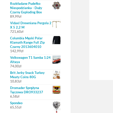
Rozkładane Pudełko
Niespodzianka - Duży
Czarny Exploding Box
89,99
zł
Vidaxl Drewniana Pergola 2
X 5 2,2 M
721,60
zł
Columbia Męski Polar
Klamath Range Full Zip
Czarny 2013604010
142,99
zł
Volkswagen T1 Samba 1:24
Altaya
74,00
zł
Brit Jerky Snack Turkey
Meaty Coins 80G
10,83
zł
Dromader Sprężyna
Tęczowa DRO933237
6,58
zł
Spondeo
65,55
zł