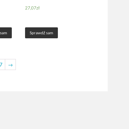
27,07
zł
 sam
Sprawdź sam
7
→