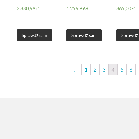
2 880,99
zł
1 299,99
zł
869,00
zł
Sprawdź sam
Sprawdź sam
Sprawdź
←
1
2
3
4
5
6