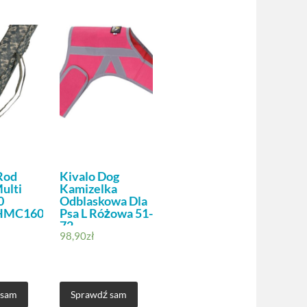
Rod
Kivalo Dog
ulti
Kamizelka
0
Odblaskowa Dla
HMC160
Psa L Różowa 51-
72
98,90
zł
 sam
Sprawdź sam