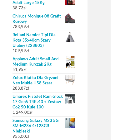
Adult Large 15Kg
38,73
zł
Chiruca Monique 08 Grafit
Różowy
783,99
zł
Beliani Namiot Tipi Dla
Kota 35x40cm Szary
Ulubey (228803)
109,99
zł
Applaws Adult Small And
Medium Kurczak 2Kg
51,95
zł
Zolux Klatka Dla Gryzoni
Neo Mukie H58 Szara
288,87
zł
Umarex Pistolet Ram Glock
17 Gen5 T4E .43 + Zestaw
Co2 50 Kule 100
1 249,00
zł
Samsung Galaxy M23 5G
SM-M236 4/128GB
Niebieski
955,00
zł