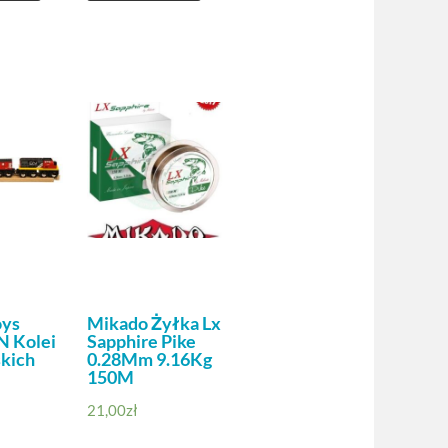
oys
Mikado Żyłka Lx
N Kolei
Sapphire Pike
kich
0.28Mm 9.16Kg
150M
21,00
zł