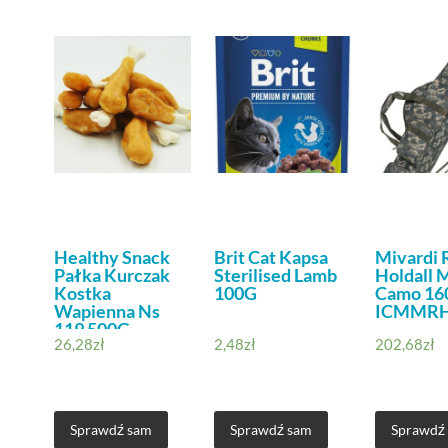
Healthy Snack
Brit Cat Kapsa
Mivardi 
Pałka Kurczak
Sterilised Lamb
Holdall M
Kostka
100G
Camo 16
Wapienna Ns
ICMMR
119 500G
26,28
zł
2,48
zł
202,68
zł
Sprawdź sam
Sprawdź sam
Sprawdź