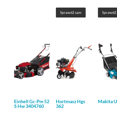
Sprawdź sam
Sprawdź
Einhell Gc-Pm 52
Hortmasz Hgs
Makita 
S Hw 3404760
362