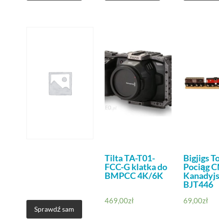
Tilta TA-T01-
Bigjigs T
FCC-G klatka do
Pociąg C
BMPCC 4K/6K
Kanadyjs
BJT446
469,00
zł
69,00
zł
Sprawdź sam