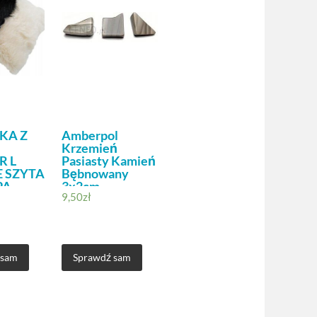
KA Z
Amberpol
Krzemień
R L
Pasiasty Kamień
 SZYTA
Bębnowany
PA
3x2cm
9,50
zł
 sam
Sprawdź sam