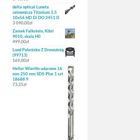
delta optical Luneta
celownicza Titanium 2,5
10x56 HD Di DO 2451 D
3 090,00
zł
Zamek Falkstein, Kibri
9010, skala H0
499,00
zł
Lund Palenisko Z Drewutnią
(99713)
169,00
zł
Heller Wiertło udarowe 16
mm 250 mm SDS-Plus 1 szt
18688 9
73,25
zł