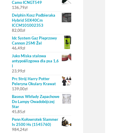
Camo ICNGT549
136,79
zł
Delphin Kosz Podbieraka
Hybrid 50X40Cm
ICCM101002353
82,00
zł
Idc System Gaz Pieprzowy
Cannon 25Ml Żel
46,49
zł
Juko Miska stalowa
antypoślizgowa dla psa 1,6
l
23,99
zł
Prc Strój Harry Potter
Peleryna Okulary Krawat
139,00
zł
Baseus Wkłady Zapachowe
Do Lampy Owadobójczej
Star
45,85
zł
Penn Kołowrotek Slammer
Iv 2500 Hs (1545760)
984,24
zł