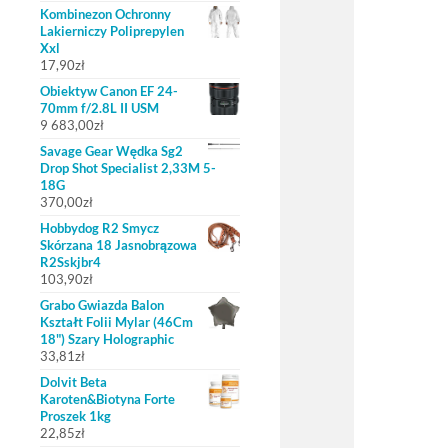
Kombinezon Ochronny
Lakierniczy Poliprepylen
Xxl
17,90
zł
Obiektyw Canon EF 24-
70mm f/2.8L II USM
9 683,00
zł
Savage Gear Wędka Sg2
Drop Shot Specialist 2,33M 5-
18G
370,00
zł
Hobbydog R2 Smycz
Skórzana 18 Jasnobrązowa
R2Sskjbr4
103,90
zł
Grabo Gwiazda Balon
Kształt Folii Mylar (46Cm
18") Szary Holographic
33,81
zł
Dolvit Beta
Karoten&Biotyna Forte
Proszek 1kg
22,85
zł