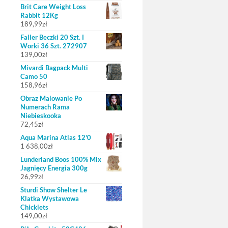
Brit Care Weight Loss
Rabbit 12Kg
189,99
zł
Faller Beczki 20 Szt. I
Worki 36 Szt. 272907
139,00
zł
Mivardi Bagpack Multi
Camo 50
158,96
zł
Obraz Malowanie Po
Numerach Rama
Niebieskooka
72,45
zł
Aqua Marina Atlas 12'0
1 638,00
zł
Lunderland Boos 100% Mix
Jagnięcy Energia 300g
26,99
zł
Sturdi Show Shelter Le
Klatka Wystawowa
Chicklets
149,00
zł