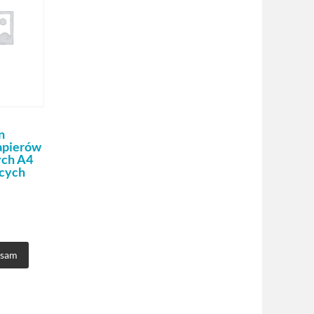
n
apierów
ych A4
cych
 sam