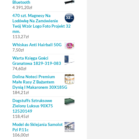
Bluetooth
4 391,20
zł
470 szt. Magnesy Na
Lodówkę Na Zamówienie
Twój Wzór Logo Foto Projekt 32
mm.
113,27
zł
Whiskas Anti Hairball 50G
7,50
zł
Warta Księga Gości
Granatowa 1829-319-083
74,60
zł
Dolina Noteci Premium
Małe Rasy Z Bażantem
Dynią I Makaronem 30X185G
184,21
zł
Dogstuffs Sztruksowe
Zielony Luksus 90X75
12520149
118,45
zł
Model do Sklejania Samolot
Pzl P.11c
106,00
zł