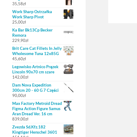
35,58
zł
Work Sharp Ostrzałka
Work Sharp Pivot
25,00
zł
Ka Bar Bk13Cp Becker
Remora
229,90
zł
Brit Care Cat Fillets In Jelly
Wholesome Tuna 12x85G
45,60
zł
Legowisko Artnico Prązek
Lincoln 90x70 cm szare
142,00
zł
Dam Nova Expedition
300cm 20 - 60 G 7 Części
90,00
zł
Max Factory Metroid Dread
Figma Action Figure Samus
Aran Dread Ver. 16 cm
839,00
zł
Zvezda Sd.Kfz.182
Kingtiger Henschel 3601