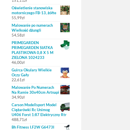
151,11
zł
Oświetlenie stanowiska
motorniczego FB-13, żółte
55,99
zł
Malowanie po numerach
Wielkość dżungli
54,58
zł
PRIMEGARDEN
PRIMEGARDEN SIATKA
PLASTIKOWA 0,8 X 5 M
ZIELONA 1024233
46,00
zł
Guirca Okulary Wielkie
Oczy Gały
22,61
zł
Malowanie Po Numerach
Na Ramie 30x40cm Artnapi
34,90
zł
Carson Modellsport Model
Ciężarówki Rc Unimog
U406 Forst 1:87 Elektryczny Rtr
488,71
zł
Bh Fitness I.F2W G6473I