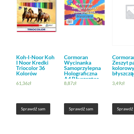
Koh-I-Noor Koh
Cormoran
Cormora
I Noor Kredki
Wycinanka
Zeszyt p
Triocolor 36
Samoprzylepna
kolorow
Kolorów
Holograficzna
błyszczą
A4 Błyszcząca
61,36
zł
8,87
zł
3,49
zł
Sprawdź sam
Sprawdź sam
Sprawdź