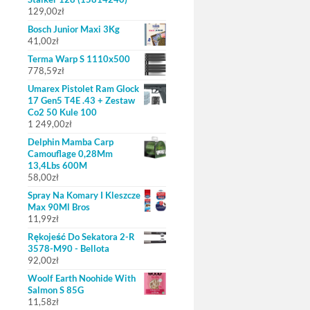
129,00
zł
Bosch Junior Maxi 3Kg
41,00
zł
Terma Warp S 1110x500
778,59
zł
Umarex Pistolet Ram Glock
17 Gen5 T4E .43 + Zestaw
Co2 50 Kule 100
1 249,00
zł
Delphin Mamba Carp
Camouflage 0,28Mm
13,4Lbs 600M
58,00
zł
Spray Na Komary I Kleszcze
Max 90Ml Bros
11,99
zł
Rękojeść Do Sekatora 2-R
3578-M90 - Bellota
92,00
zł
Woolf Earth Noohide With
Salmon S 85G
11,58
zł