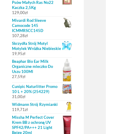
Psów Małych Ras No22
Kaczka 2,5Kg
129,00
zł
Mivardi Rod Sleeve
Camocode 145
ICMMRSCC145D
107,28
zł
Skrzydła Strój Motyl
Motylek Wróżka Niebieskie
19,95
zł
Beaphar Bio Ear Milk
Organiczne mleczko Do
Uszu 100Ml
27,59
zł
Cunipic Naturlitter Promo
10 L + 20% (254229)
31,00
zł
Widmann Strój Rzymianki
119,71
zł
Missha M Perfect Cover
Krem BB z ochroną UV
SPF42/PA+++ 21 Light
Beige 20ml