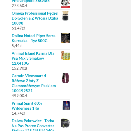
Piła Graphite 58G486
273,60
zł
Omega Professional Pędzel
Do Golenia Z Włosia Dzika
10098
61,47
zł
Dolina Noteci Piper Serca
Kurczaka I Ryż 800G
5,44
zł
Animal Island Karma Dla
Psa Mix 3 Smaków
12X410G
152,90
zł
Garmin Vivosmart 4
Różowo Złoty Z
Ciemnoróżowym Paskiem
100199521
499,00
zł
Primal Spirit 60%
Wilderness 1Kg
14,74
zł
Daiwa Pokrowiec I Torba
Na Pas Prorex Converter
Stalker 128 (15814240)