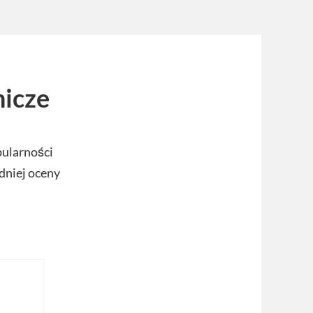
nicze
pularności
dniej oceny