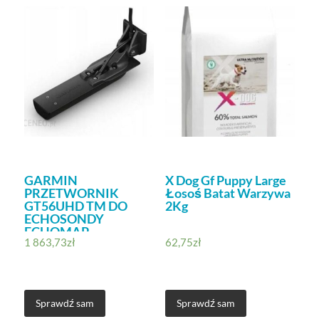
GARMIN
X Dog Gf Puppy Large
PRZETWORNIK
Łosoś Batat Warzywa
GT56UHD TM DO
2Kg
ECHOSONDY
ECHOMAP
1 863,73
zł
62,75
zł
0101307300
(101307300)
Sprawdź sam
Sprawdź sam