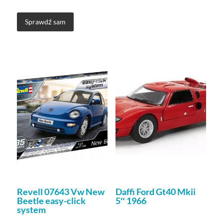
sekund.Niezwykle
skuteczny przypon D-
Sprawdź sam
rig tak naprawdę nie
wymaga
przedstawienia.Dopasowan
wielkości pozycjonera
do rozmiaru haka:
Rozmiar haka 2-4 –
Large
Revell 07643 Vw New
Daffi Ford Gt40 Mkii
Beetle easy-click
5″ 1966
system