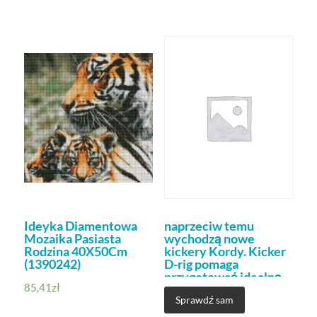
Ideyka Diamentowa
naprzeciw temu
Mozaika Pasiasta
wychodzą nowe
Rodzina 40X50Cm
kickery Kordy. Kicker
(1390242)
D-rig pomaga
przygotować idealną
85,41
zł
prezentację przynęt
Sprawdź sam
zbalansowanych w
ciągu kilku