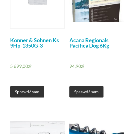
Konner & Sohnen Ks
Acana Regionals
9Hp-1350G-3
Pacifica Dog 6Kg
5 699,00
zł
94,90
zł
Sprawdź sam
Sprawdź sam