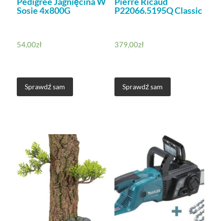
Pedigree Jagnięcina W
Pierre Ricaud
Sosie 4x800G
P22066.5195Q Classic
54,00
zł
379,00
zł
Sprawdź sam
Sprawdź sam