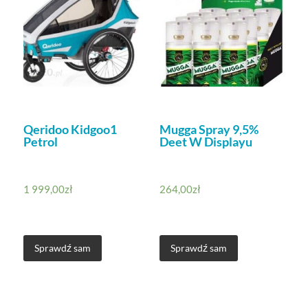
Qeridoo Kidgoo1
Mugga Spray 9,5%
Petrol
Deet W Displayu
1 999,00
zł
264,00
zł
Sprawdź sam
Sprawdź sam