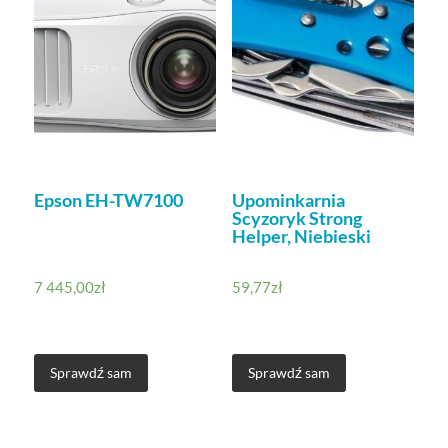
Epson EH-TW7100
Upominkarnia
Scyzoryk Strong
Helper, Niebieski
7 445,00
zł
59,77
zł
Sprawdź sam
Sprawdź sam