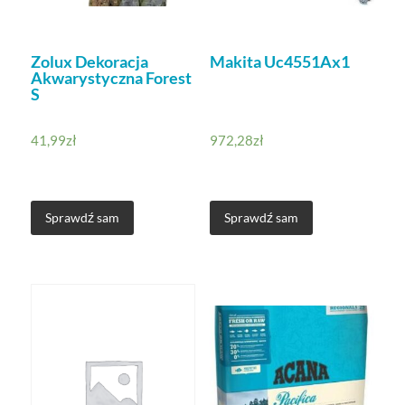
Zolux Dekoracja
Makita Uc4551Ax1
Akwarystyczna Forest
S
41,99
zł
972,28
zł
Sprawdź sam
Sprawdź sam