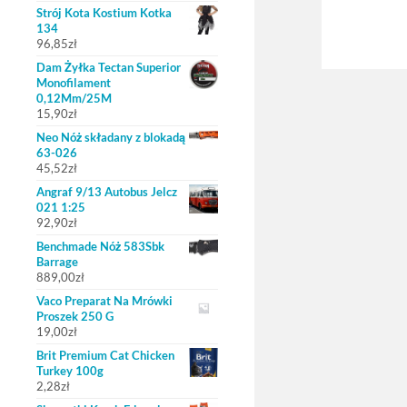
Strój Kota Kostium Kotka
134
96,85
zł
Dam Żyłka Tectan Superior
Monofilament
0,12Mm/25M
15,90
zł
Neo Nóż składany z blokadą
63-026
45,52
zł
Angraf 9/13 Autobus Jelcz
021 1:25
92,90
zł
Benchmade Nóż 583Sbk
Barrage
889,00
zł
Vaco Preparat Na Mrówki
Proszek 250 G
19,00
zł
Brit Premium Cat Chicken
Turkey 100g
2,28
zł