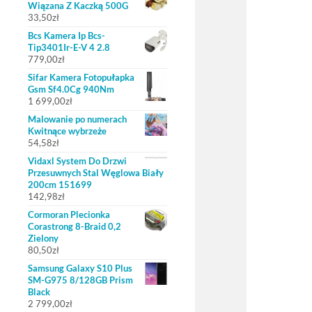
Wiązana Z Kaczką 500G
33,50
zł
Bcs Kamera Ip Bcs-
Tip3401Ir-E-V 4 2.8
779,00
zł
Sifar Kamera Fotopułapka
Gsm Sf4.0Cg 940Nm
1 699,00
zł
Malowanie po numerach
Kwitnące wybrzeże
54,58
zł
Vidaxl System Do Drzwi
Przesuwnych Stal Węglowa Biały
200cm 151699
142,98
zł
Cormoran Plecionka
Corastrong 8-Braid 0,2
Zielony
80,50
zł
Samsung Galaxy S10 Plus
SM-G975 8/128GB Prism
Black
2 799,00
zł