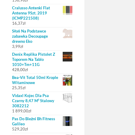
158,96
zł
Cralusso Antenki Flat
Antenna 9Szt. 2019
(ICMP221508)
16,37
zł
Słoń Na Podstawce
zabawka Decoupage
drewno Eko
3,99
zł
Denix Replika Pistolet Z
Toporem Na Tablo
1010+Tm+11G
428,00
zł
Bea-Vit Total 50ml Krople
Witaminowe
25,35
zł
Vidaxl Kojec Dla Psa
Czarny 8,47 M² Stalowy
3082212
1 899,00
zł
Pas Do Bieżni Bh Fitness
Galileo
529,20
zł