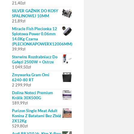
21,40
zł
SILVER GAŹNIK DO KOSY
SPALINOWEJ 10MM
21,89
zł
Miracle Fish Plecionka 12
Splotowa Power 0.06mm
14.0Kg Czarna
(PLECIONKAPOWERX12006MM)
39,99
zł
Sterwins Rozdrabniacz Do
Gałęzi 2500W + Ostrze
1 049,50
zł
Zmywarka Gram Omi
6240-80 RT
2 299,99
zł
Dolina Noteci Premium
Królik 30X500G
189,99
zł
Purizon Single Meat Adult
Konina Z Batatami Bez Zbóż
2X12Kg
529,80
zł
Audi R8 V10 Vs. Ktm X-Bow