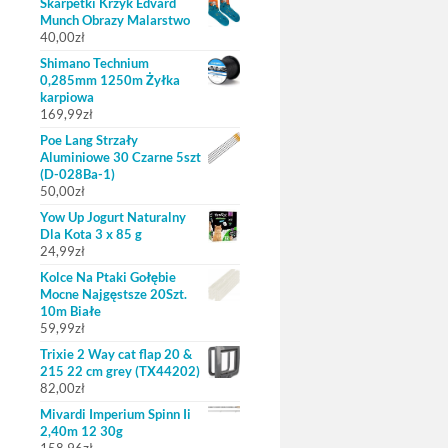
Skarpetki Krzyk Edvard
Munch Obrazy Malarstwo
40,00
zł
Shimano Technium
0,285mm 1250m Żyłka
karpiowa
169,99
zł
Poe Lang Strzały
Aluminiowe 30 Czarne 5szt
(D-028Ba-1)
50,00
zł
Yow Up Jogurt Naturalny
Dla Kota 3 x 85 g
24,99
zł
Kolce Na Ptaki Gołębie
Mocne Najgęstsze 20Szt.
10m Białe
59,99
zł
Trixie 2 Way cat flap 20 &
215 22 cm grey (TX44202)
82,00
zł
Mivardi Imperium Spinn Ii
2,40m 12 30g