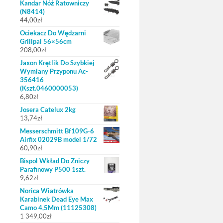
Kandar Nóż Ratowniczy
(N8414)
44,00
zł
Ociekacz Do Wędzarni
Grillpal 56×56cm
208,00
zł
Jaxon Krętlik Do Szybkiej
Wymiany Przyponu Ac-
356416
(Kszt.0460000053)
6,80
zł
Josera Catelux 2kg
13,74
zł
Messerschmitt Bf109G-6
Airfix 02029B model 1/72
60,90
zł
Bispol Wkład Do Zniczy
Parafinowy P500 1szt.
9,62
zł
Norica Wiatrówka
Karabinek Dead Eye Max
Camo 4,5Mm (11125308)
1 349,00
zł