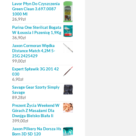
Lavor Płyn Do Czyszczenia
Green Clean 3.697.0087
1000 Ml
26,99
zł
Purina One Sterilcat Bogata
W Łososia I Pszenicę 1,9Kg
36,90
zł
Jaxon Cormoran Wędka
Distance Match 4,2M 5-
25G 2425429
99,00
zł
Expert Spławik 3G 201 42
030
6,90
zł
Savage Gear Szorty Simply
Savage
89,28
zł
Prezent Życia Weekend W
Górach Z Masażami Dla
Dwojga Bielsko Biała Ii
399,00
zł
Jaxon Pilkery Na Dorsza Hs
Born 3D SD 120