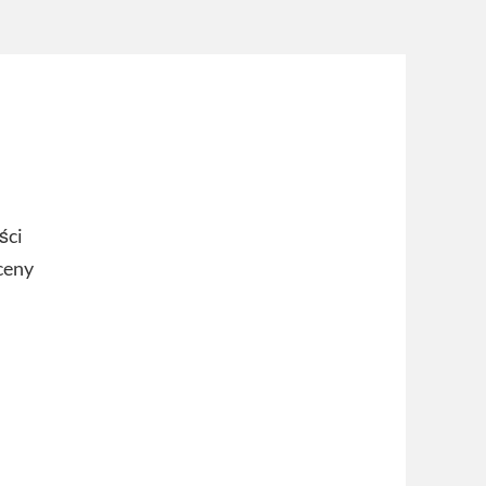
ści
ceny