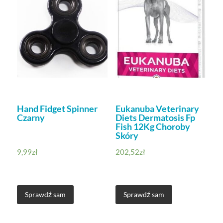
Hand Fidget Spinner
Eukanuba Veterinary
Czarny
Diets Dermatosis Fp
Fish 12Kg Choroby
Skóry
9,99
zł
202,52
zł
Sprawdź sam
Sprawdź sam