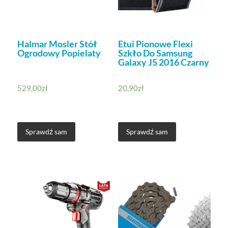
Halmar Mosler Stół
Etui Pionowe Flexi
Ogrodowy Popielaty
Szkło Do Samsung
Galaxy J5 2016 Czarny
529,00
zł
20,90
zł
Sprawdź sam
Sprawdź sam