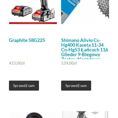
Graphite 58G225
Shimano Alivio Cs-
Hg400 Kaseta 11-34
Cn-Hg53 Łańcuch 116
Glieder 9-Biegowy
Zestaw Napędowy
415,00
zł
139,00
zł
Zestaw Szary
Sprawdź sam
Sprawdź sam