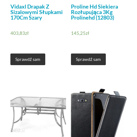
Vidaxl Drapak Z
Proline Hd Siekiera
Sizalowymi Słupkami
Rozłupująca 3Kg
170Cm Szary
Prolinehd (12803)
403,83
zł
145,25
zł
Sprawdź sam
Sprawdź sam