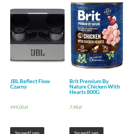
JBL Reflect Flow
Brit Premium By
Czarny
Nature Chicken With
Hearts 800G
499,00
zł
7,98
zł
Sprawdź sam
Sprawdź sam