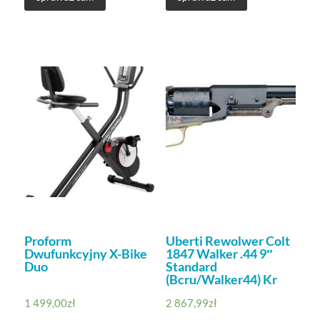
Proform
Uberti Rewolwer Colt
Dwufunkcyjny X-Bike
1847 Walker .44 9″
Duo
Standard
(Bcru/Walker44) Kr
1 499,00
zł
2 867,99
zł