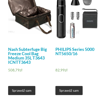
Nash Subterfuge Big
PHILIPS Series 5000
Freeze Cool Bag
NT5650/16
Medium 35L T3643
ICNTT3643
508,79
zł
82,99
zł
Sprawdź sam
Sprawdź sam