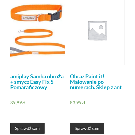
amiplay Samba obroża
Obraz Paint it!
+ smycz Easy Fix S
Malowanie po
Pomarańczowy
numerach. Sklep z ant
39,99
zł
83,99
zł
Sprawdź sam
Sprawdź sam