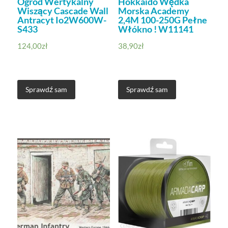
Ogród Wertykalny
Hokkaido Wędka
Wiszący Cascade Wall
Morska Academy
Antracyt Io2W600W-
2,4M 100-250G Pełne
S433
Włókno ! W11141
124,00
zł
38,90
zł
Sprawdź sam
Sprawdź sam