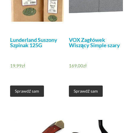
Lunderland Suszony
VOX Zagłówek
Szpinak 125G
Wiszący Simple szary
19,99
zł
169,00
zł
Sprawdź sam
Sprawdź sam