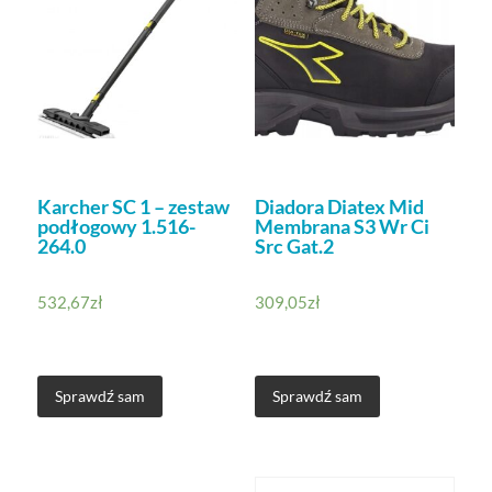
Karcher SC 1 – zestaw
Diadora Diatex Mid
podłogowy 1.516-
Membrana S3 Wr Ci
264.0
Src Gat.2
532,67
zł
309,05
zł
Sprawdź sam
Sprawdź sam