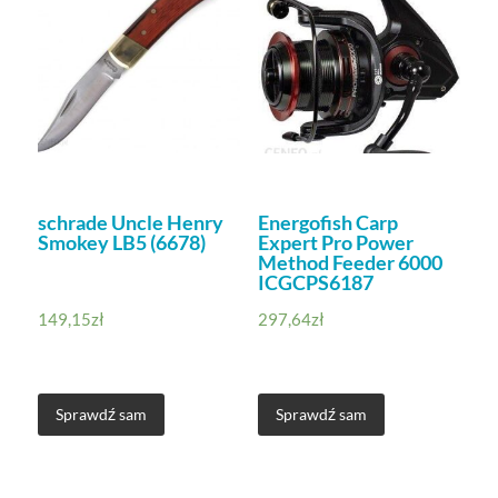
schrade Uncle Henry
Energofish Carp
Smokey LB5 (6678)
Expert Pro Power
Method Feeder 6000
ICGCPS6187
149,15
zł
297,64
zł
Sprawdź sam
Sprawdź sam