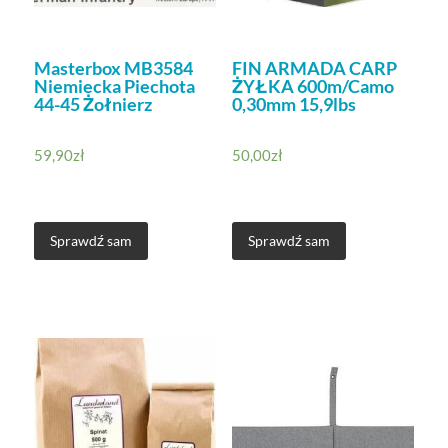
Masterbox MB3584
FIN ARMADA CARP
Niemiecka Piechota
ŻYŁKA 600m/Camo
44-45 Żołnierz
0,30mm 15,9lbs
59,90
zł
50,00
zł
Sprawdź sam
Sprawdź sam