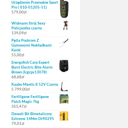
Urządzenie Przenośne Sport
Pro ( 010-01205-51)
579,00
zł
Widmann Strój Sexy
Policjantka czarny
139,09
zł
Pętla Poskrom Z
Gumowymi Nakładkami
Kerbl
55,00
zł
Energofish Carp Expert
Burst Electric Bite Alarm
Brown (Icgcps13078)
68,68
zł
Kaabo Mantis 8 52V Czarny
5 799,00
zł
Fertiligene Fertiligene
Patch Magic 7kg
355,47
zł
Dewalt Bit Bimetaliczny
Extreme 14Mm Dt90295
79,01
zł