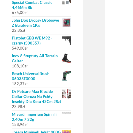
Special Combat Classic
4,46Mm Bb
675,00
zł
John Dog Dropsy Drobiowe
Z Burakiem 1Kg
22,85
zł
Pistolet GBB WE M92 -
czarny (500557)
549,00
zł
Inov 8 Stuptuty All Terrain
Gaiter
108,10
zł
Bosch UniversalBrush
06033E0000
182,37
zł
Dr Petcare Max Biocide
Collar Obroża Na Pchły I
Insekty Dla Kota 43Cm 2Szt
23,98
zł
Mivardi Imperium Spinn Ii
2,40m 7 22g
158,96
zł
Josera Miniwell Adult 900G