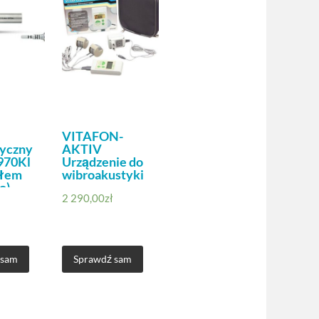
VITAFON-
yczny
AKTIV
970Kl
Urządzenie do
tłem
wibroakustyki
o)
2 290,00
zł
 sam
Sprawdź sam