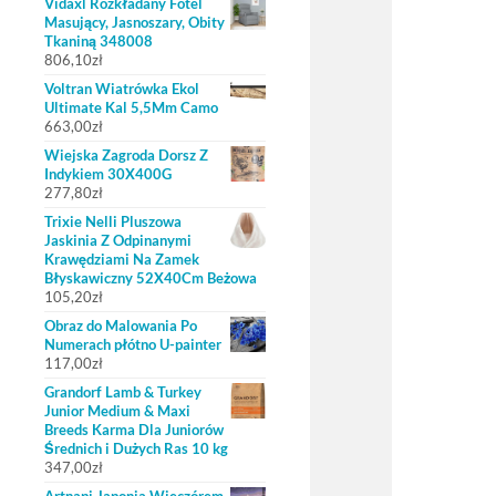
Vidaxl Rozkładany Fotel
Masujący, Jasnoszary, Obity
Tkaniną 348008
806,10
zł
Voltran Wiatrówka Ekol
Ultimate Kal 5,5Mm Camo
663,00
zł
Wiejska Zagroda Dorsz Z
Indykiem 30X400G
277,80
zł
Trixie Nelli Pluszowa
Jaskinia Z Odpinanymi
Krawędziami Na Zamek
Błyskawiczny 52X40Cm Beżowa
105,20
zł
Obraz do Malowania Po
Numerach płótno U-painter
117,00
zł
Grandorf Lamb & Turkey
Junior Medium & Maxi
Breeds Karma Dla Juniorów
Średnich i Dużych Ras 10 kg
347,00
zł