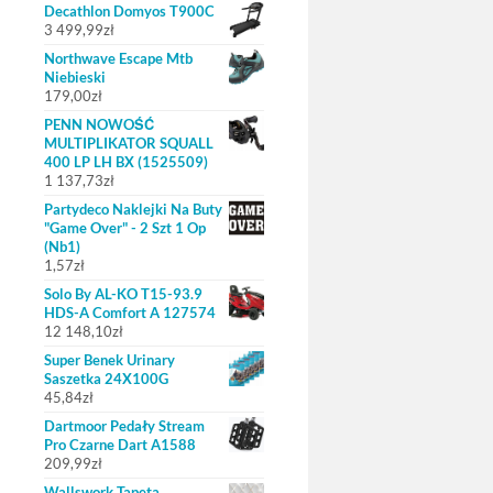
Decathlon Domyos T900C
3 499,99
zł
Northwave Escape Mtb
Niebieski
179,00
zł
PENN NOWOŚĆ
MULTIPLIKATOR SQUALL
400 LP LH BX (1525509)
1 137,73
zł
Partydeco Naklejki Na Buty
"Game Over" - 2 Szt 1 Op
(Nb1)
1,57
zł
Solo By AL-KO T15-93.9
HDS-A Comfort A 127574
12 148,10
zł
Super Benek Urinary
Saszetka 24X100G
45,84
zł
Dartmoor Pedały Stream
Pro Czarne Dart A1588
209,99
zł
Wallswork Tapeta