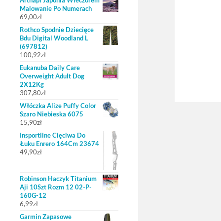
Artnapi Japonia Wieczórem
Malowanie Po Numerach
69,00
zł
Rothco Spodnie Dziecięce
Bdu Digital Woodland L
(697812)
100,92
zł
Eukanuba Daily Care
Overweight Adult Dog
2X12Kg
307,80
zł
Włóczka Alize Puffy Color
Szaro Niebieska 6075
15,90
zł
Insportline Cięciwa Do
Łuku Enrero 164Cm 23674
49,90
zł
Robinson Haczyk Titanium
Aji 10Szt Rozm 12 02-P-
160G-12
6,99
zł
Garmin Zapasowe