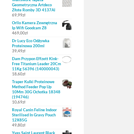
Geometryczna Artdeco
Złote Romby 3D 4137Al
69,99
zł
Orllo Kamera Zewnętrzna
Ip Wifi Goodcam Z8
469,00
zł
Dr Lucy Eco Odżywka
Proteinowa 200ml
39,49
zł
Dam Przypon Effzett Kink-
Free Titanium Leader 20Cm
11Kg 56396 (140000043)
18,60
zł
Traper Kulki Proteinowe
Method Feeder Pop Up
10Mm 30G Ochotka 18348
(194746)
10,69
zł
Royal Canin Feline Indoor
Sterilised In Gravy Pouch
12X85G
49,80
zł
Yves Saint Laurent Black