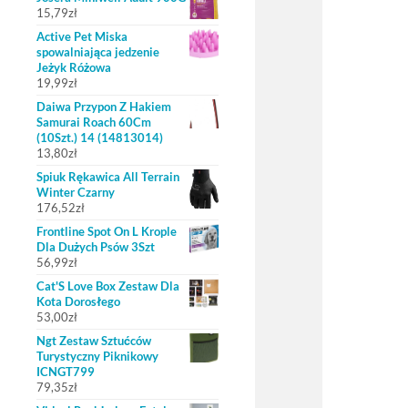
15,79
zł
Active Pet Miska
spowalniająca jedzenie
Jeżyk Różowa
19,99
zł
Daiwa Przypon Z Hakiem
Samurai Roach 60Cm
(10Szt.) 14 (14813014)
13,80
zł
Spiuk Rękawica All Terrain
Winter Czarny
176,52
zł
Frontline Spot On L Krople
Dla Dużych Psów 3Szt
56,99
zł
Cat'S Love Box Zestaw Dla
Kota Dorosłego
53,00
zł
Ngt Zestaw Sztućców
Turystyczny Piknikowy
ICNGT799
79,35
zł