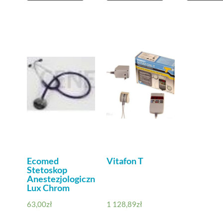
Ecomed
Vitafon T
Stetoskop
Anestezjologiczny
Lux Chrom
63,00
zł
1 128,89
zł