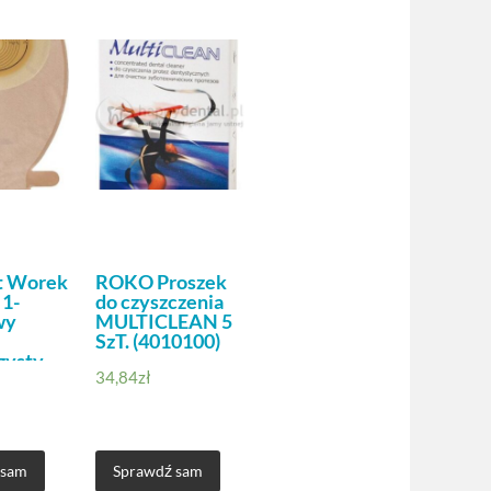
t Worek
ROKO Proszek
 1-
do czyszczenia
wy
MULTICLEAN 5
SzT. (4010100)
zysty
34,84
zł
Maxi
ja Nfz
 sam
Sprawdź sam