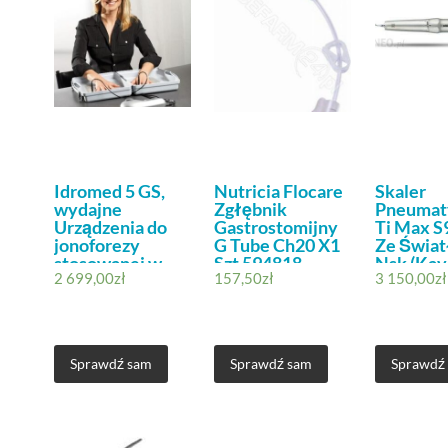
Idromed 5 GS,
Nutricia Flocare
Skaler
wydajne
Zgłębnik
Pneumat
Urządzenia do
Gastrostomijny
Ti Max S
jonoforezy
G Tube Ch20 X1
Ze Świa
stosowanej w
Szt 594818
Nsk (Kav
2 699,00
zł
157,50
zł
3 150,00
zł
leczeniu
Hiperhydrozy
Sprawdź sam
Sprawdź sam
Sprawdź