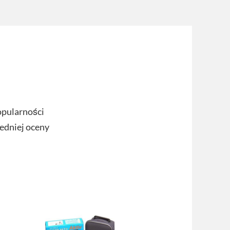
opularności
redniej oceny