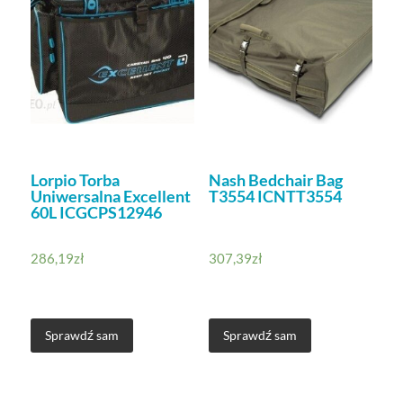
Lorpio Torba
Nash Bedchair Bag
Uniwersalna Excellent
T3554 ICNTT3554
60L ICGCPS12946
286,19
zł
307,39
zł
Sprawdź sam
Sprawdź sam