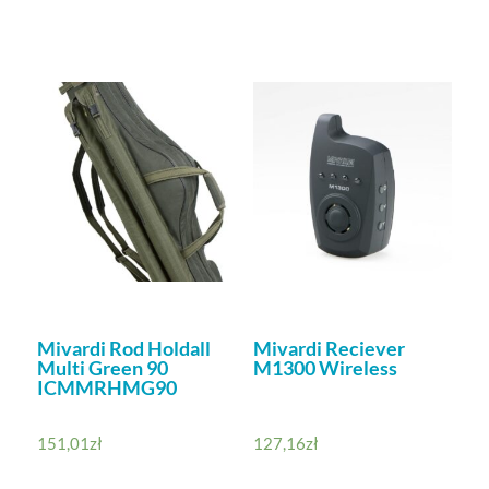
Mivardi Rod Holdall
Mivardi Reciever
Multi Green 90
M1300 Wireless
ICMMRHMG90
151,01
zł
127,16
zł