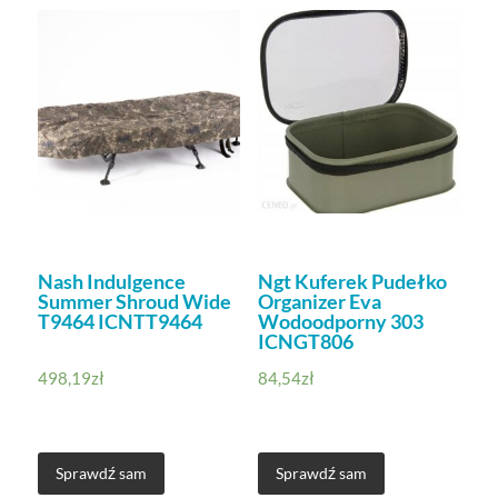
Nash Indulgence
Ngt Kuferek Pudełko
Summer Shroud Wide
Organizer Eva
T9464 ICNTT9464
Wodoodporny 303
ICNGT806
498,19
zł
84,54
zł
Sprawdź sam
Sprawdź sam