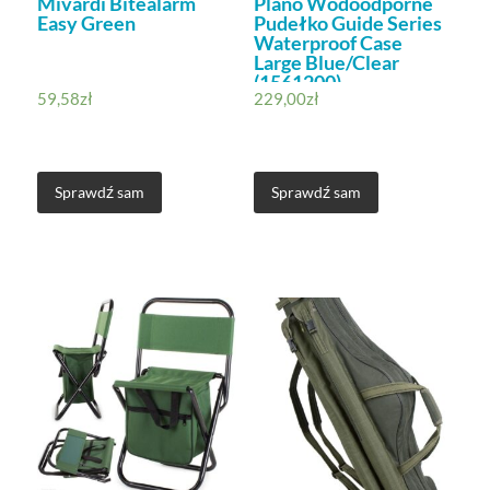
Mivardi Bitealarm
Plano Wodoodporne
Easy Green
Pudełko Guide Series
Waterproof Case
Large Blue/Clear
(1561200)
59,58
zł
229,00
zł
Sprawdź sam
Sprawdź sam