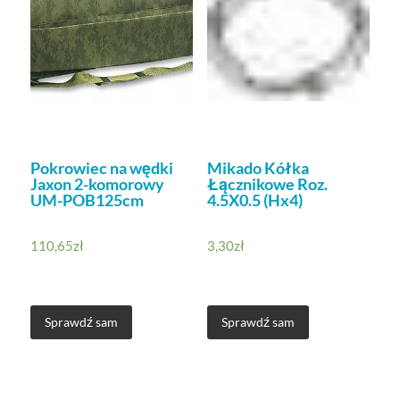
Pokrowiec na wędki
Mikado Kółka
Jaxon 2-komorowy
Łącznikowe Roz.
UM-POB125cm
4.5X0.5 (Hx4)
110,65
zł
3,30
zł
Sprawdź sam
Sprawdź sam