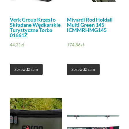
Verk Group Krzesło
Mivardi Rod Holdall
Składane Wędkarskie
Multi Green 145
Turystyczne Torba
ICMMRHMG145
01661Z
44,31
zł
174,86
zł
Sprawdź sam
Sprawdź sam