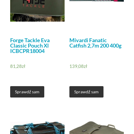
Forge Tackle Eva
Mivardi Fanatic
Classic Pouch Xl
Catfish 2,7m 200 400g
ICBCPR18004
81,28
zł
139,08
zł
Sprawdź sam
Sprawdź sam