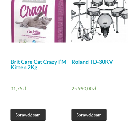
Brit Care Cat Crazy I’M
Roland TD-30KV
Kitten 2Kg
31,75
zł
25 990,00
zł
Sprawdź sam
Sprawdź sam