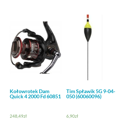
Kołowrotek Dam
Tim Spławik 5G 9-04-
Quick 4 2000 Fd 60851
050 (60060096)
248,49
zł
6,90
zł