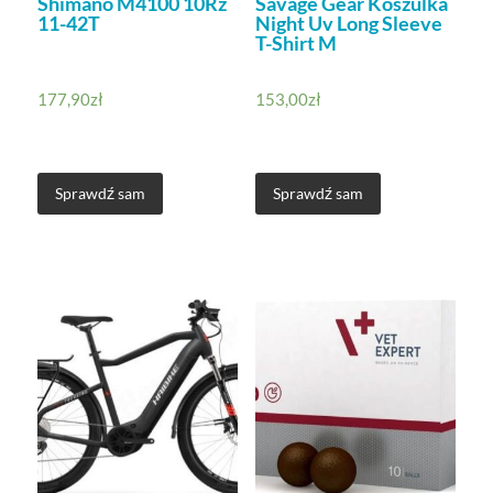
Shimano M4100 10Rz
Savage Gear Koszulka
11-42T
Night Uv Long Sleeve
T-Shirt M
177,90
zł
153,00
zł
Sprawdź sam
Sprawdź sam