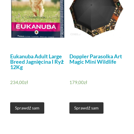
Eukanuba Adult Large
Doppler Parasolka Art
Breed Jagnięcina I Ryż
Magic Mini Wildlife
12Kg
234,00
zł
179,00
zł
Sprawdź sam
Sprawdź sam