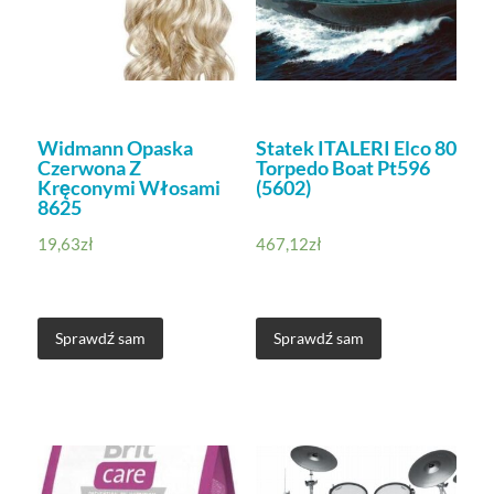
Widmann Opaska
Statek ITALERI Elco 80
Czerwona Z
Torpedo Boat Pt596
Kręconymi Włosami
(5602)
8625
19,63
zł
467,12
zł
Sprawdź sam
Sprawdź sam