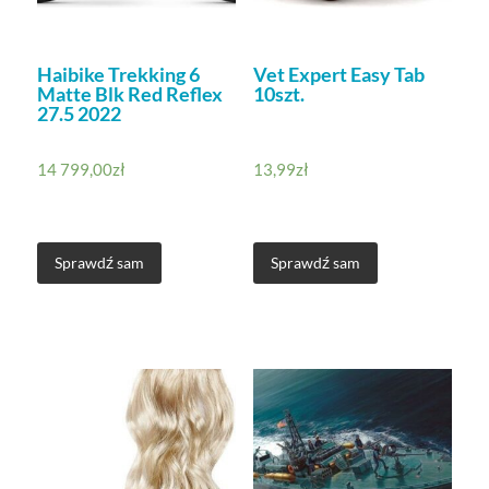
Haibike Trekking 6
Vet Expert Easy Tab
Matte Blk Red Reflex
10szt.
27.5 2022
14 799,00
zł
13,99
zł
Sprawdź sam
Sprawdź sam