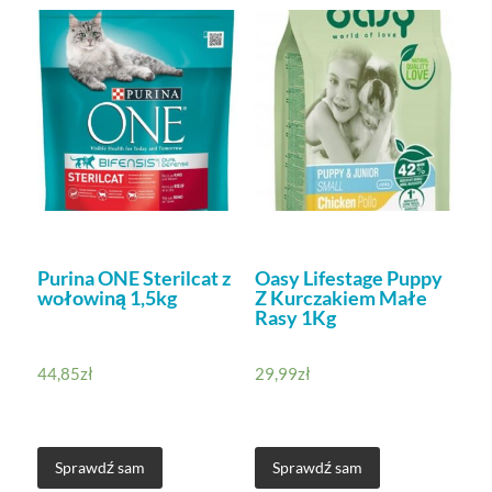
Purina ONE Sterilcat z
Oasy Lifestage Puppy
wołowiną 1,5kg
Z Kurczakiem Małe
Rasy 1Kg
44,85
zł
29,99
zł
Sprawdź sam
Sprawdź sam