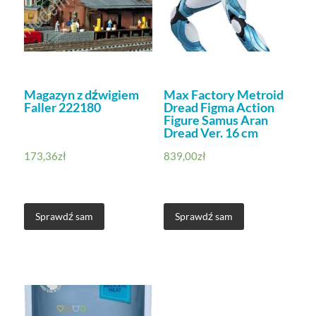
Magazyn z dźwigiem
Max Factory Metroid
Faller 222180
Dread Figma Action
Figure Samus Aran
Dread Ver. 16 cm
173,36
zł
839,00
zł
Sprawdź sam
Sprawdź sam