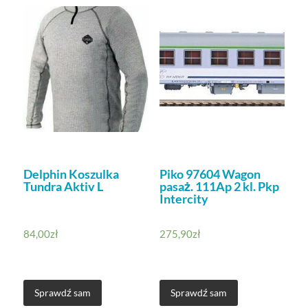
Delphin Koszulka
Piko 97604 Wagon
Tundra Aktiv L
pasaż. 111Ap 2 kl. Pkp
Intercity
84,00
zł
275,90
zł
Sprawdź sam
Sprawdź sam