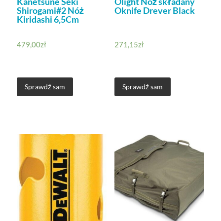
Kanetsune Seki
Olight Nóż składany
Shirogami#2 Nóż
Oknife Drever Black
Kiridashi 6,5Cm
479,00
zł
271,15
zł
Sprawdź sam
Sprawdź sam