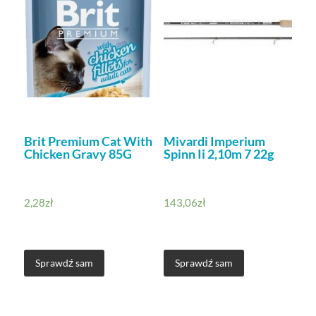
Brit Premium Cat With
Mivardi Imperium
Chicken Gravy 85G
Spinn Ii 2,10m 7 22g
2,28
zł
143,06
zł
Sprawdź sam
Sprawdź sam