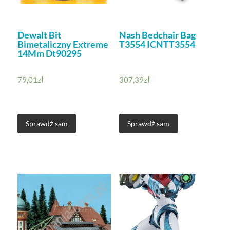
Dewalt Bit
Nash Bedchair Bag
Bimetaliczny Extreme
T3554 ICNTT3554
14Mm Dt90295
79,01
zł
307,39
zł
Sprawdź sam
Sprawdź sam