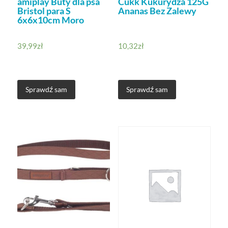
amiplay Buty dla psa
Cukk Kukurydza 125G
Bristol para S
Ananas Bez Zalewy
6x6x10cm Moro
39,99
zł
10,32
zł
Sprawdź sam
Sprawdź sam