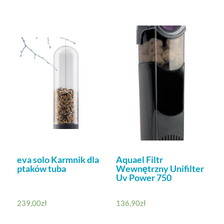
eva solo Karmnik dla
Aquael Filtr
ptaków tuba
Wewnętrzny Unifilter
Uv Power 750
239,00
zł
136,90
zł