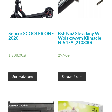
Sencor SCOOTER ONE
Bsh Nóż Składany W
2020
Wojskowym Klimacie
N-547A (210330)
1 388,00
zł
29,90
zł
Sprawdź sam
Sprawdź sam