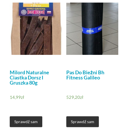
Milord Naturalne
Pas Do Bieżni Bh
Ciastka Dorsz I
Fitness Galileo
Gruszka 80g
14,99
zł
529,20
zł
Sprawdź sam
Sprawdź sam