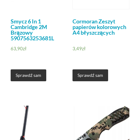
Smycz 6 In 1
Cormoran Zeszyt
Cambridge 2M
papierów kolorowych
Brązowy
A4 błyszczących
5907563253681L
63,90
zł
3,49
zł
Sprawdź sam
Sprawdź sam