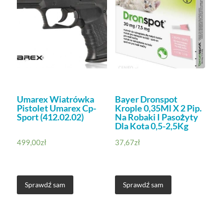
Umarex Wiatrówka
Bayer Dronspot
Pistolet Umarex Cp-
Krople 0,35Ml X 2 Pip.
Sport (412.02.02)
Na Robaki I Pasożyty
Dla Kota 0,5-2,5Kg
499,00
zł
37,67
zł
Sprawdź sam
Sprawdź sam