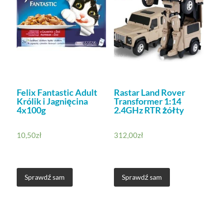
Felix Fantastic Adult
Rastar Land Rover
Królik i Jagnięcina
Transformer 1:14
4x100g
2.4GHz RTR żółty
10,50
zł
312,00
zł
Sprawdź sam
Sprawdź sam