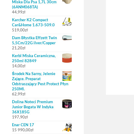
Miska Dla Psa 1,7L 30cm
(6ANM068TA)
44,99
zł
Karcher K2 Compact
Car&Home 1.673-509.0
519,00
zł
Dam Błystka Effzett Twin
5,5Cm/22G ilver/Copper
21,20
zł
Kerbl Miska Ceramiczna,
250ml 82849
14,00
zł
Środek Na Sarny, Jelenie
Zające. Preparat
Odstraszający Pest Protect Płyn
250Ml.
62,99
zł
Dolina Noteci Premium
Junior Bogata W Indyka
36X185G
197,90
zł
Enar CEN 17
15 990,00
zł