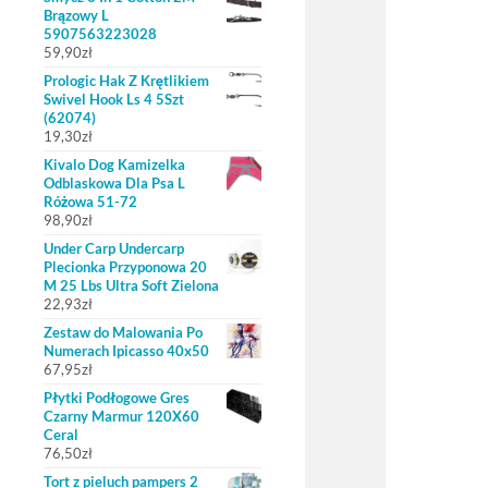
Brązowy L
5907563223028
59,90
zł
Prologic Hak Z Krętlikiem
Swivel Hook Ls 4 5Szt
(62074)
19,30
zł
Kivalo Dog Kamizelka
Odblaskowa Dla Psa L
Różowa 51-72
98,90
zł
Under Carp Undercarp
Plecionka Przyponowa 20
M 25 Lbs Ultra Soft Zielona
22,93
zł
Zestaw do Malowania Po
Numerach Ipicasso 40x50
67,95
zł
Płytki Podłogowe Gres
Czarny Marmur 120X60
Ceral
76,50
zł
Tort z pieluch pampers 2