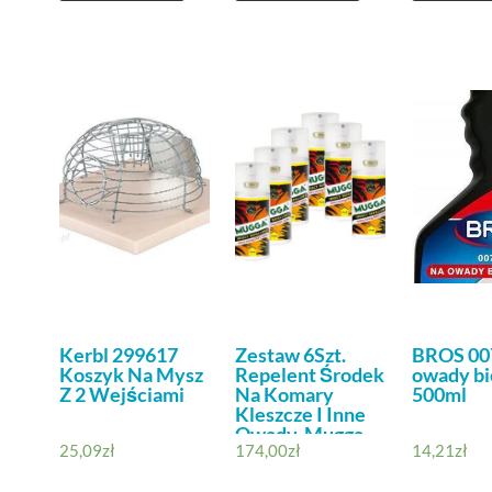
Kerbl 299617
Zestaw 6Szt.
BROS 00
Koszyk Na Mysz
Repelent Środek
owady bi
Z 2 Wejściami
Na Komary
500ml
Kleszcze I Inne
Owady, Mugga
25,09
zł
174,00
zł
14,21
zł
Strong Spray ,
50% Deet