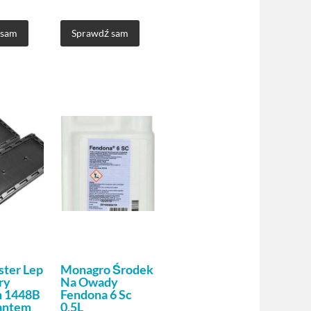
 sam
Sprawdź sam
ter Lep
Monagro Środek
ry
Na Owady
 1448B
Fendona 6 Sc
antem
0,5L