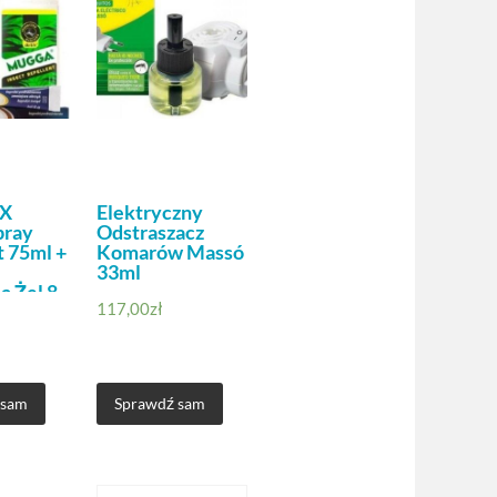
2X
Elektryczny
pray
Odstraszacz
 75ml +
Komarów Massó
33ml
a Żel 8
117,00
zł
 sam
Sprawdź sam