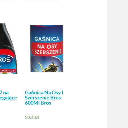
7 na
Gaśnica Na Osy I
egające
Szerszenie Bros
600Ml Bros
50,48
zł