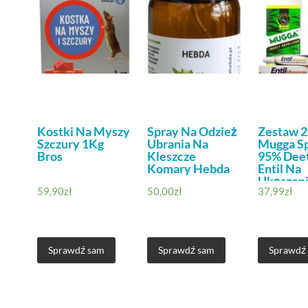
Kostki Na Myszy
Spray Na Odzież
Zestaw 
Szczury 1Kg
Ubrania Na
Mugga S
Bros
Kleszcze
95% Deet
Komary Hebda
Entil Na
Ukąszeni
59,90
zł
50,00
zł
37,99
zł
G
Sprawdź sam
Sprawdź sam
Sprawdź