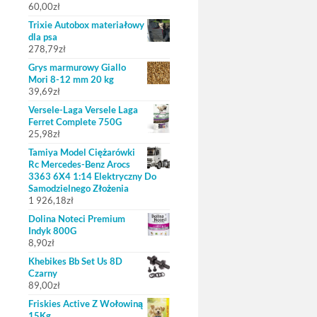
60,00
zł
Trixie Autobox materiałowy
dla psa
278,79
zł
Grys marmurowy Giallo
Mori 8-12 mm 20 kg
39,69
zł
Versele-Laga Versele Laga
Ferret Complete 750G
25,98
zł
Tamiya Model Ciężarówki
Rc Mercedes-Benz Arocs
3363 6X4 1:14 Elektryczny Do
Samodzielnego Złożenia
1 926,18
zł
Dolina Noteci Premium
Indyk 800G
8,90
zł
Khebikes Bb Set Us 8D
Czarny
89,00
zł
Friskies Active Z Wołowiną
15Kg