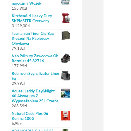
narodziny Wózek
155,90
zł
KitchenAid Heavy Duty
5KPM5EER Czerwony
3 129,00
zł
Tasmanian Tiger Cig Bag
Kieszeń Na Papierosy
Oliwkowa
79,18
zł
Neo Półbuty Zawodowe Ob
Rozmiar 45 82716
177,99
zł
Robinson Sygnalizator Liner
Sq
29,99
zł
Aquael Leddy Day&Night
40 Akwarium Z
Wyposażeniem 25L Czarne
268,59
zł
Natural Code Pies 06
Konina 100G
6,98
zł