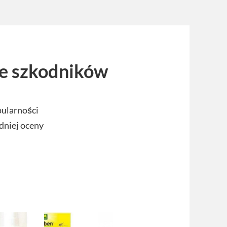
ie szkodników
pularności
dniej oceny