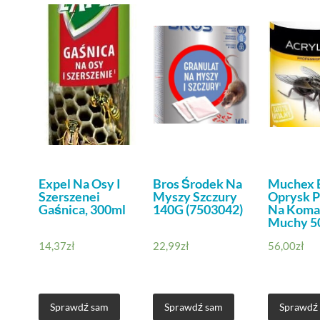
Expel Na Osy I
Bros Środek Na
Muchex 
Szerszenei
Myszy Szczury
Oprysk 
Gaśnica, 300ml
140G (7503042)
Na Koma
Muchy 5
14,37
zł
22,99
zł
56,00
zł
Sprawdź sam
Sprawdź sam
Sprawdź