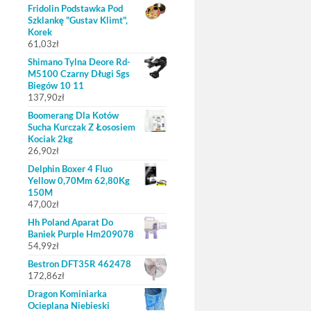
Fridolin Podstawka Pod
Szklankę "Gustav Klimt",
Korek
61,03
zł
Shimano Tylna Deore Rd-
M5100 Czarny Długi Sgs
Biegów 10 11
137,90
zł
Boomerang Dla Kotów
Sucha Kurczak Z Łososiem
Kociak 2kg
26,90
zł
Delphin Boxer 4 Fluo
Yellow 0,70Mm 62,80Kg
150M
47,00
zł
Hh Poland Aparat Do
Baniek Purple Hm209078
54,99
zł
Bestron DFT35R 462478
172,86
zł
Dragon Kominiarka
Ocieplana Niebieski