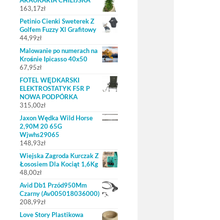
ARAUKARIA CHILIJSKA
163,17
zł
Petinio Cienki Sweterek Z
Golfem Fuzzy Xl Grafitowy
44,99
zł
Malowanie po numerach na
Krośnie Ipicasso 40x50
67,95
zł
FOTEL WĘDKARSKI
ELEKTROSTATYK F5R P
NOWA PODPÓRKA
315,00
zł
Jaxon Wędka Wild Horse
2,90M 20 65G
Wjwhs29065
148,93
zł
Wiejska Zagroda Kurczak Z
Łososiem Dla Kociąt 1,6Kg
48,00
zł
Avid Db1 Przód950Mm
Czarny (Av005018036000)
208,99
zł
Love Story Plastikowa