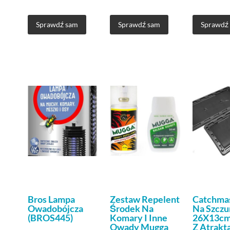
Muggas.75X6
Sprawdź sam
Sprawdź sam
Sprawdź
Bros Lampa
Zestaw Repelent
Catchmas
Owadobójcza
Środek Na
Na Szczu
(BROS445)
Komary I Inne
26X13cm
Owady Mugga
Z Atrakt