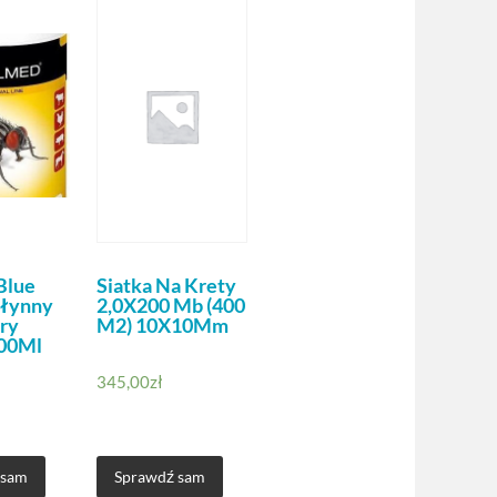
Blue
Siatka Na Krety
Płynny
2,0X200 Mb (400
ry
M2) 10X10Mm
00Ml
345,00
zł
 sam
Sprawdź sam