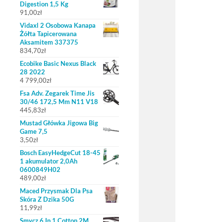
Digestion 1,5 Kg
91,00
zł
Vidaxl 2 Osobowa Kanapa
Żółta Tapicerowana
Aksamitem 337375
834,70
zł
Ecobike Basic Nexus Black
28 2022
4 799,00
zł
Fsa Adv. Zegarek Time Jis
30/46 172,5 Mm N11 V18
445,83
zł
Mustad Główka Jigowa Big
Game 7,5
3,50
zł
Bosch EasyHedgeCut 18-45
1 akumulator 2,0Ah
0600849H02
489,00
zł
Maced Przysmak Dla Psa
Skóra Z Dzika 50G
11,99
zł
Smycz 6 In 1 Cotton 2M