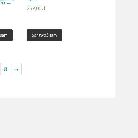
. 1Lm
259,00
zł
 sam
Sprawdź sam
8
→