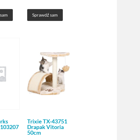
 sam
Sprawdź sam
rks
Trixie TX-43751
2103207
Drapak Vitoria
50cm