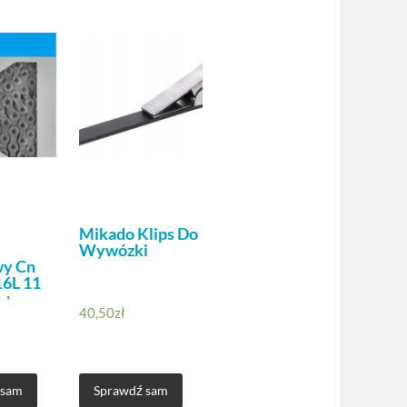
Mikado Klips Do
Wywózki
y Cn
6L 11
 +
40,50
zł
 sam
Sprawdź sam