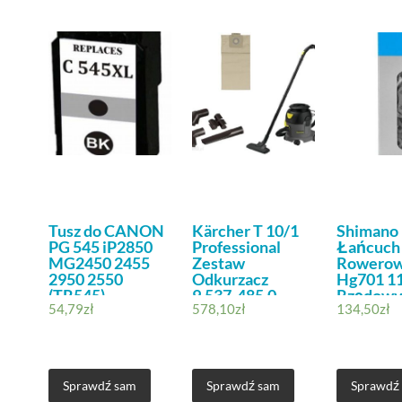
Tusz do CANON
Kärcher T 10/1
Shimano
PG 545 iP2850
Professional
Łańcuch
MG2450 2455
Zestaw
Rowerow
2950 2550
Odkurzacz
Hg701 11
(TR545)
9.537-485.0
Rzędowy
54,79
zł
578,10
zł
134,50
zł
Spinka
Sprawdź sam
Sprawdź sam
Sprawdź