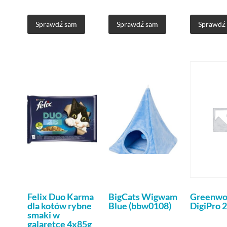
Sprawdź sam
Sprawdź sam
Sprawdź
Felix Duo Karma
BigCats Wigwam
Greenwo
dla kotów rybne
Blue (bbw0108)
DigiPro 
smaki w
galaretce 4x85g