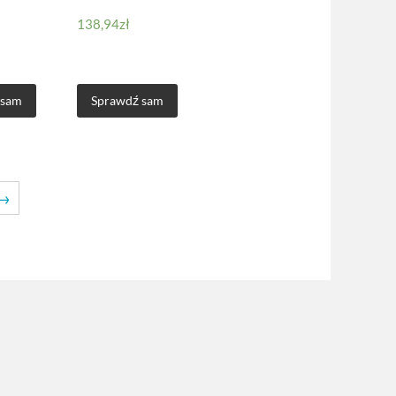
138,94
zł
 sam
Sprawdź sam
→