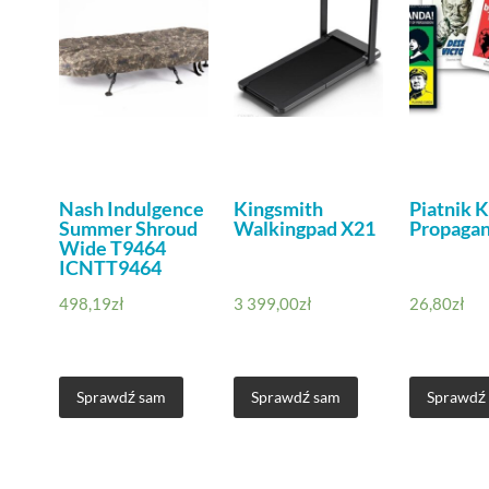
Nash Indulgence
Kingsmith
Piatnik K
Summer Shroud
Walkingpad X21
Propaga
Wide T9464
ICNTT9464
498,19
zł
3 399,00
zł
26,80
zł
Sprawdź sam
Sprawdź sam
Sprawdź