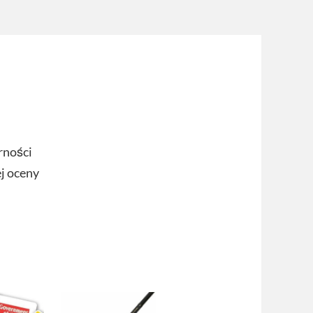
rności
ej oceny