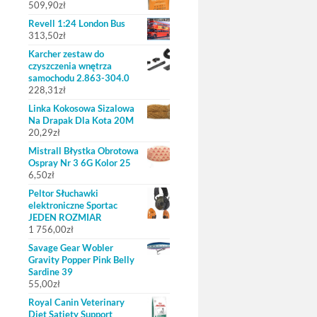
509,90
zł
Revell 1:24 London Bus
313,50
zł
Karcher zestaw do
czyszczenia wnętrza
samochodu 2.863-304.0
228,31
zł
Linka Kokosowa Sizalowa
Na Drapak Dla Kota 20M
20,29
zł
Mistrall Błystka Obrotowa
Ospray Nr 3 6G Kolor 25
6,50
zł
Peltor Słuchawki
elektroniczne Sportac
JEDEN ROZMIAR
1 756,00
zł
Savage Gear Wobler
Gravity Popper Pink Belly
Sardine 39
55,00
zł
Royal Canin Veterinary
Diet Satiety Support