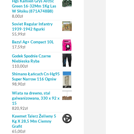
Hgs Kamień Grys Arctic
Green 16-32Mm 1Kg Las
W Słoiku (871A748B8)
8,00
zł
Soviet Regular Infantry
1939-1942 figurki
55,99
zł
Bazyl Ag+ Compact 10L
17,59
zł
Godek Spodnie Czarne
Niebieska Ryba
110,00
zł
Shimano Łańcuch Cn-Hg95
Super Narrow 116 Ogniw
98,90
zł
Wiata na drewno, stal
galwanizowana, 330 x 92 x
15
820,92
zł
Kawmet Talerz Żeliwny 5
Kg X 28,5 Mm Ciemny
Grafit
65,00
zł