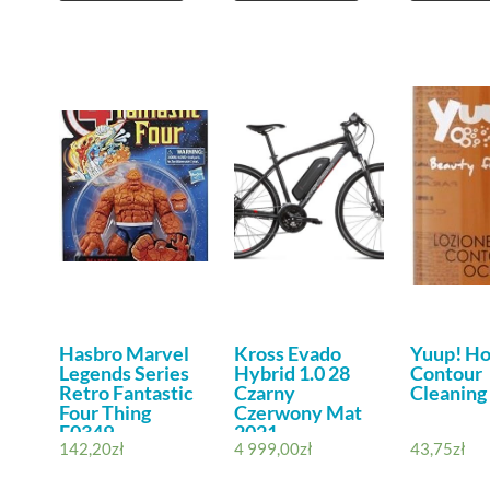
Hasbro Marvel
Kross Evado
Yuup! H
Legends Series
Hybrid 1.0 28
Contour
Retro Fantastic
Czarny
Cleaning
Four Thing
Czerwony Mat
F0349
2021
142,20
zł
4 999,00
zł
43,75
zł