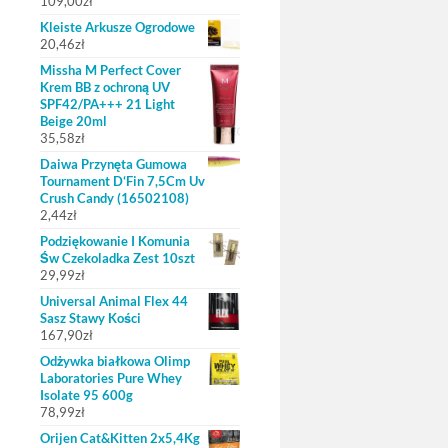
109,00
zł
Kleiste Arkusze Ogrodowe
20,46
zł
Missha M Perfect Cover
Krem BB z ochroną UV
SPF42/PA+++ 21 Light
Beige 20ml
35,58
zł
Daiwa Przynęta Gumowa
Tournament D‘Fin 7,5Cm Uv
Crush Candy (16502108)
2,44
zł
Podziękowanie I Komunia
Św Czekoladka Zest 10szt
29,99
zł
Universal Animal Flex 44
Sasz Stawy Kości
167,90
zł
Odżywka białkowa Olimp
Laboratories Pure Whey
Isolate 95 600g
78,99
zł
Orijen Cat&Kitten 2x5,4Kg