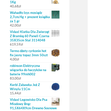
1Kg
40,68
zł
Wahadło Izys mosiądz
2,7cm/4g + prezent książka
za 1 gr
42,00
zł
Vidaxl Klatka Dla Zwierząt
Z Bramką 60 Paneli Czarna
35X35cm Stal 3114048
619,59
zł
Termo dżety cyrkonie hot
fix jasny topaz 3mm 50szt
4,00
zł
robinson Elektryczna
wiązarka do haczyków na
baterie 99mh002
83,00
zł
Kerbl Zabawka Jeż Z
Winylu 11Cm
15,44
zł
Vidaxl Legowisko Dla Psa
Miodowy Brąz
91,5X64X9cm Drewno Sosnowe