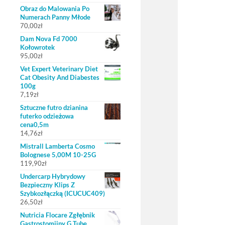
Obraz do Malowania Po
Numerach Panny Młode
70,00
zł
Dam Nova Fd 7000
Kołowrotek
95,00
zł
Vet Expert Veterinary Diet
Cat Obesity And Diabestes
100g
7,19
zł
Sztuczne futro dzianina
futerko odzieżowa
cena0,5m
14,76
zł
Mistrall Lamberta Cosmo
Bolognese 5,00M 10-25G
119,90
zł
Undercarp Hybrydowy
Bezpieczny Klips Z
Szybkozłączką (ICUCUC409)
26,50
zł
Nutricia Flocare Zgłębnik
Gastrostomijny G Tube