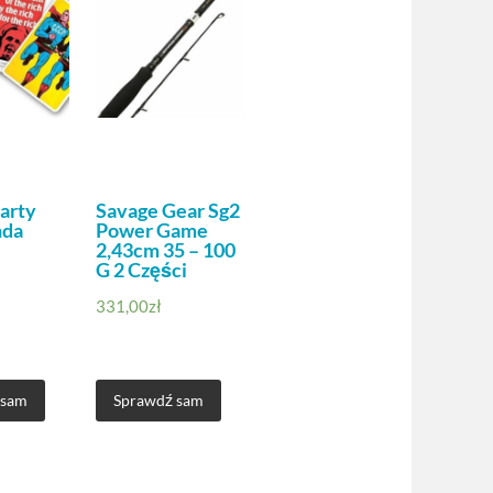
arty
Savage Gear Sg2
nda
Power Game
2,43cm 35 – 100
G 2 Części
331,00
zł
 sam
Sprawdź sam