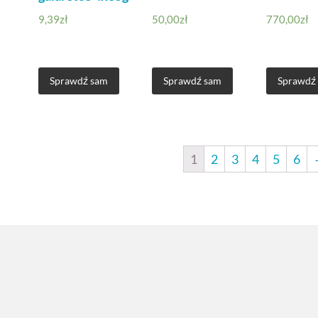
9,39
zł
50,00
zł
770,00
zł
Sprawdź sam
Sprawdź sam
Sprawdź
1
2
3
4
5
6