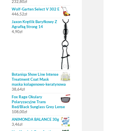
232,80
zł
Wolf-Garten Select V 302 E
446,52
zł
Jaxon Krętlik Baryłkowy Z
Agrafką Strong 14
4,90
zł
Botaniqa Show Line Intense
Treatment Coat Mask
maska kolagenowo-keratynowa
38,64
zł
Fox Rage Okulary
Polaryzacyjne Trans
Red/Black Sunglass Grey Lense
108,00
zł
ANIMONDA BALANCE 30g
3,46
zł