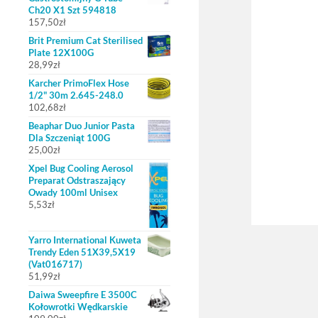
Ch20 X1 Szt 594818
157,50
zł
Brit Premium Cat Sterilised
Plate 12X100G
28,99
zł
Karcher PrimoFlex Hose
1/2" 30m 2.645-248.0
102,68
zł
Beaphar Duo Junior Pasta
Dla Szczeniąt 100G
25,00
zł
Xpel Bug Cooling Aerosol
Preparat Odstraszający
Owady 100ml Unisex
5,53
zł
Yarro International Kuweta
Trendy Eden 51X39,5X19
(Vat016717)
51,99
zł
Daiwa Sweepfire E 3500C
Kołowrotki Wędkarskie