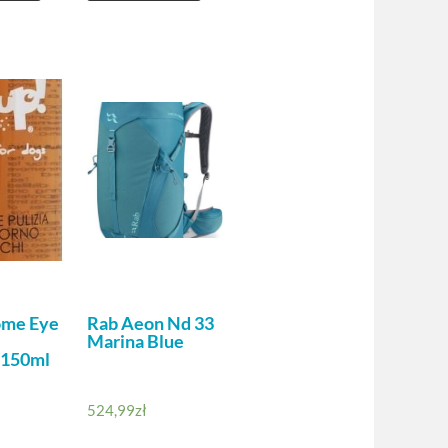
ome Eye
Rab Aeon Nd 33
Marina Blue
 150ml
524,99
zł