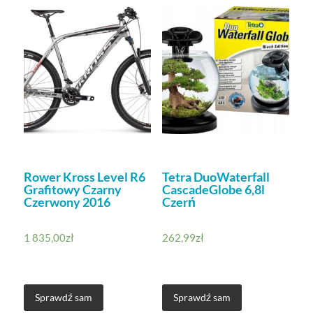
Rower Kross Level R6
Tetra DuoWaterfall
Grafitowy Czarny
CascadeGlobe 6,8l
Czerwony 2016
Czerń
1 835,00
zł
262,99
zł
Sprawdź sam
Sprawdź sam