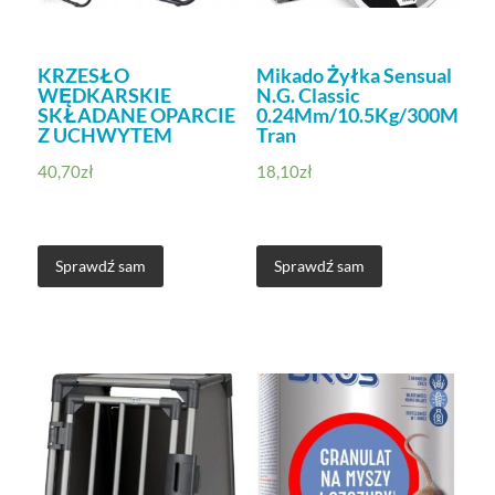
KRZESŁO
Mikado Żyłka Sensual
WĘDKARSKIE
N.G. Classic
SKŁADANE OPARCIE
0.24Mm/10.5Kg/300M
Z UCHWYTEM
Tran
40,70
zł
18,10
zł
Sprawdź sam
Sprawdź sam