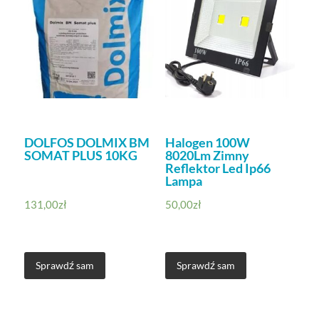
DOLFOS DOLMIX BM
Halogen 100W
SOMAT PLUS 10KG
8020Lm Zimny
Reflektor Led Ip66
Lampa
131,00
zł
50,00
zł
Sprawdź sam
Sprawdź sam