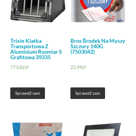
Trixie Klatka
Bros Środek Na Myszy
Transportowa Z
Szczury 140G
Aluminium Rozmiar S
(7503042)
Grafitowa 39335
773,82
zł
22,99
zł
Sprawdź sam
Sprawdź sam