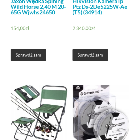
Jaxon Wędka Spining
Hikvision Kamera Ip
Wild Horse 2,40 M 20-
Ptz Ds-2De5225W-Ae
65G Wjwhs24650
(T5) (34914)
154,00
zł
2 340,00
zł
Sprawdź sam
Sprawdź sam