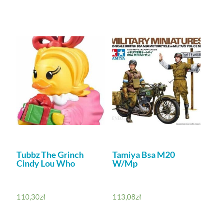
Tubbz The Grinch
Tamiya Bsa M20
Cindy Lou Who
W/Mp
110,30
zł
113,08
zł