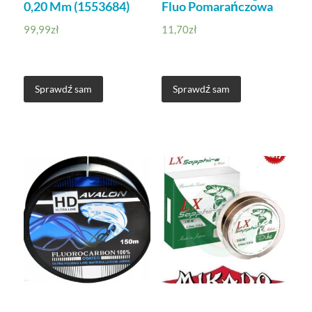
0,20 Mm (1553684)
Fluo Pomarańczowa
99,99
zł
11,70
zł
Sprawdź sam
Sprawdź sam