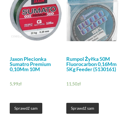
Jaxon Plecionka
Rumpol Żyłka 50M
Sumatro Premium
Fluorocarbon 0,16Mm
0,10Mm 10M
5Kg Feeder (5130161)
5,99
zł
11,50
zł
Sprawdź sam
Sprawdź sam