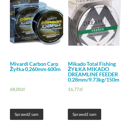
Mivardi Carbon Carp
Mikado Total Fishing
Żyłka 0,260mm 600m
ŻYŁKA MIKADO
DREAMLINE FEEDER
0.28mm/9.73kg/150m
68,00
zł
16,77
zł
Sprawdź sam
Sprawdź sam