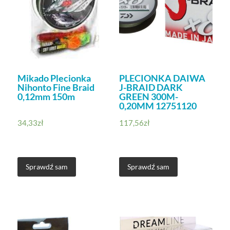
Mikado Plecionka
PLECIONKA DAIWA
Nihonto Fine Braid
J-BRAID DARK
0,12mm 150m
GREEN 300M-
0,20MM 12751120
34,33
zł
117,56
zł
Sprawdź sam
Sprawdź sam