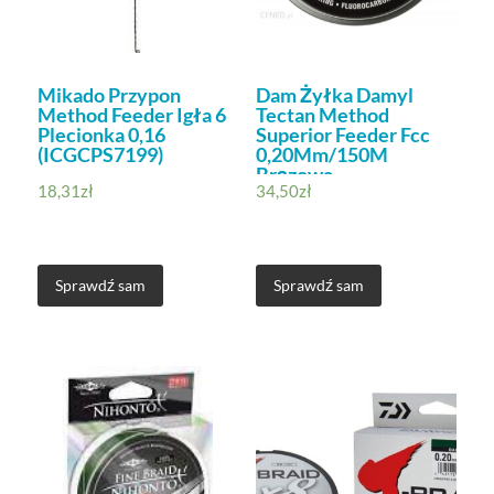
Mikado Przypon
Dam Żyłka Damyl
Method Feeder Igła 6
Tectan Method
Plecionka 0,16
Superior Feeder Fcc
(ICGCPS7199)
0,20Mm/150M
Brązowa
18,31
zł
34,50
zł
Sprawdź sam
Sprawdź sam