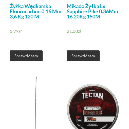
Żyłka Wędkarska
Mikado Żyłka Lx
Fluorocarbon 0,16 Mm
Sapphire Pike 0.36Mm
3,6 Kg 120 M
16.20Kg 150M
5,99
zł
21,00
zł
Sprawdź sam
Sprawdź sam