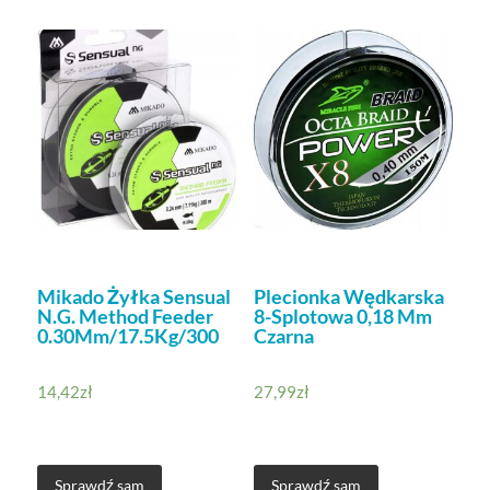
Mikado Żyłka Sensual
Plecionka Wędkarska
N.G. Method Feeder
8-Splotowa 0,18 Mm
0.30Mm/17.5Kg/300
Czarna
14,42
zł
27,99
zł
Sprawdź sam
Sprawdź sam