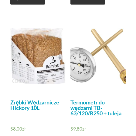
Zrębki Wędzarnicze
Termometr do
Hickory 10L
wędzarni TB-
63/120/R250 + tuleja
58,00
zł
59,80
zł