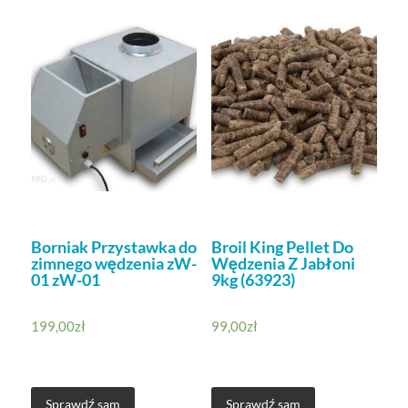
Borniak Przystawka do
Broil King Pellet Do
zimnego wędzenia zW-
Wędzenia Z Jabłoni
01 zW-01
9kg (63923)
199,00
zł
99,00
zł
Sprawdź sam
Sprawdź sam