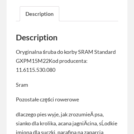
Description
Description
Oryginalna śruba do korby SRAM Standard
GXPM15M22Kod producenta:
11.6115.530.080
Sram
Pozostałe części rowerowe
dlaczego pies wyje, jak zrozumieÄ psa,
sianko dla krolika, acana jagniÄcina, sĹodkie
imiona dla suczki, parafina na zaparcia