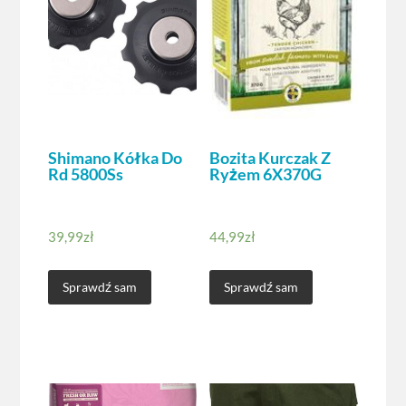
Shimano Kółka Do
Bozita Kurczak Z
Rd 5800Ss
Ryżem 6X370G
39,99
zł
44,99
zł
Sprawdź sam
Sprawdź sam