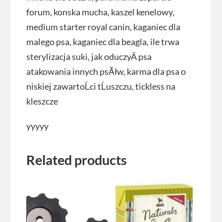
forum, konska mucha, kaszel kenelowy,
medium starter royal canin, kaganiec dla
malego psa, kaganiec dla beagla, ile trwa
sterylizacja suki, jak oduczyÄ psa
atakowania innych psĂłw, karma dla psa o
niskiej zawartoĹci tĹuszczu, tickless na
kleszcze
yyyyy
Related products