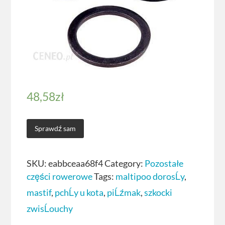
48,58
zł
Sprawdź sam
SKU:
eabbceaa68f4
Category:
Pozostałe
części rowerowe
Tags:
maltipoo dorosĹy
,
mastif
,
pchĹy u kota
,
piĹźmak
,
szkocki
zwisĹouchy