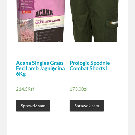
Acana Singles Grass
Prologic Spodnie
Fed Lamb Jagnięcina
Combat Shorts L
6Kg
214,59
zł
173,00
zł
Sprawdź sam
Sprawdź sam