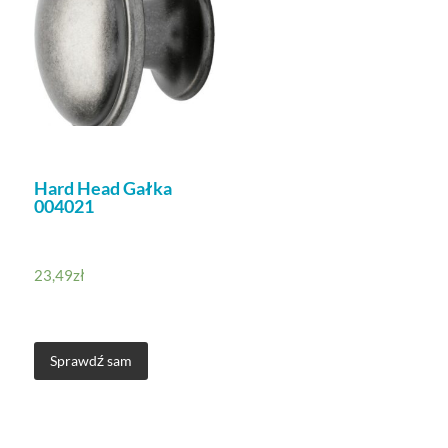
Hard Head Gałka
004021
23,49
zł
Sprawdź sam