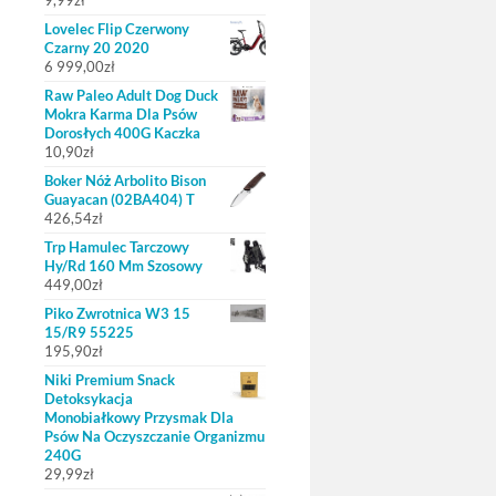
9,99
zł
Lovelec Flip Czerwony
Czarny 20 2020
6 999,00
zł
Raw Paleo Adult Dog Duck
Mokra Karma Dla Psów
Dorosłych 400G Kaczka
10,90
zł
Boker Nóż Arbolito Bison
Guayacan (02BA404) T
426,54
zł
Trp Hamulec Tarczowy
Hy/Rd 160 Mm Szosowy
449,00
zł
Piko Zwrotnica W3 15
15/R9 55225
195,90
zł
Niki Premium Snack
Detoksykacja
Monobiałkowy Przysmak Dla
Psów Na Oczyszczanie Organizmu
240G
29,99
zł