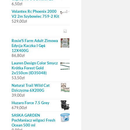
6,50
zł
Volantex Rc Phoenix 2000
V2 2m Szybowiec 759-2 Kit
529,00
zł
Rosie'S Farm Adult Zimowa
Edycja Kaczka I Gęś
12X400G
86,80
zł
Lauren Design Color Smycz
Krótka Forest Gold
2x150cm (ID35048)
53,50
zł
Natural Trail Wild Cat
Dziczyzna 6X200G
39,00
zł
Huzaro Force 7.5 Grey
679,00
zł
SASKA GARDEN
Pochłaniacz wilgoci Fresh
Ocean 500 ml