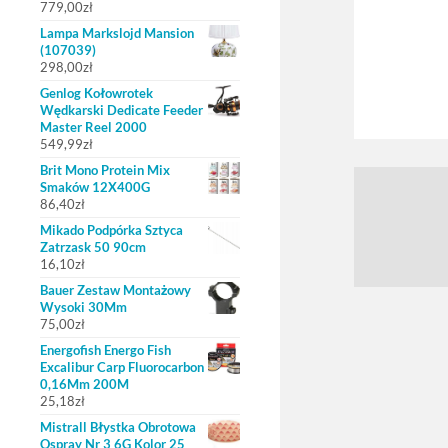
779,00
zł
Lampa Markslojd Mansion
(107039)
298,00
zł
Genlog Kołowrotek
Wędkarski Dedicate Feeder
Master Reel 2000
549,99
zł
Brit Mono Protein Mix
Smaków 12X400G
86,40
zł
Mikado Podpórka Sztyca
Zatrzask 50 90cm
16,10
zł
Bauer Zestaw Montażowy
Wysoki 30Mm
75,00
zł
Energofish Energo Fish
Excalibur Carp Fluorocarbon
0,16Mm 200M
25,18
zł
Mistrall Błystka Obrotowa
Ospray Nr 3 6G Kolor 25