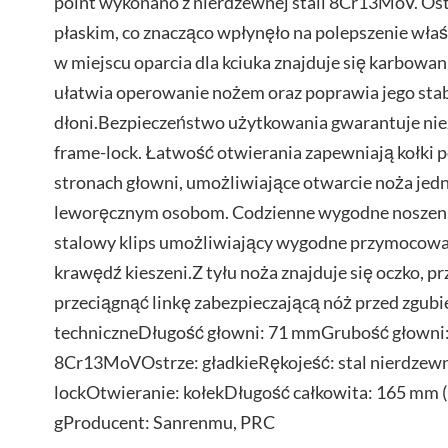
point wykonano z nierdzewnej stali 8Cr13MoV. Os
płaskim, co znacząco wpłynęło na polepszenie właś
w miejscu oparcia dla kciuka znajduje się karbowa
ułatwia operowanie nożem oraz poprawia jego sta
dłoni.Bezpieczeństwo użytkowania gwarantuje ni
frame-lock. Łatwość otwierania zapewniają kołki 
stronach głowni, umożliwiające otwarcie noża jedn
leworęcznym osobom. Codzienne wygodne noszeni
stalowy klips umożliwiający wygodne przymocowan
krawędź kieszeni.Z tyłu noża znajduje się oczko, 
przeciągnąć linkę zabezpieczającą nóż przed zgub
techniczneDługość głowni: 71 mmGrubość głowni:
8Cr13MoVOstrze: gładkieRękojeść: stal nierdzew
lockOtwieranie: kołekDługość całkowita: 165 mm 
gProducent: Sanrenmu, PRC