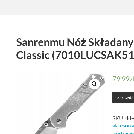
Sanrenmu Nóż Składany
Classic (7010LUCSAK51
79,99
z
Sprawdź
SKU:
4d
akcesori