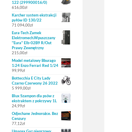
122 (299900016/0)
616,00
zł
Karcher system ekstrakcji
pyłów ID 130/22
71 094,00
zł
Eura-Tech Zamek
Elektromech.Wpuszczany
''Eura'' Elb-02B9 R/Out
Prawy Zewnętrzny
215,00
zł
Model metalowy Bburago
1:24 Enzo Ferrari Red 1/24
99,99
zł
Bottecchia E City Lady
Czarno Czerwony 26 2022
5 999,00
zł
Blux Szampon dla psów z
ekstraktem z pokrzywy 1L
24,99
zł
Odjechane Jednorożce. Bez
Cenzury
77,12
zł
Umarex Gaz pieprzowy