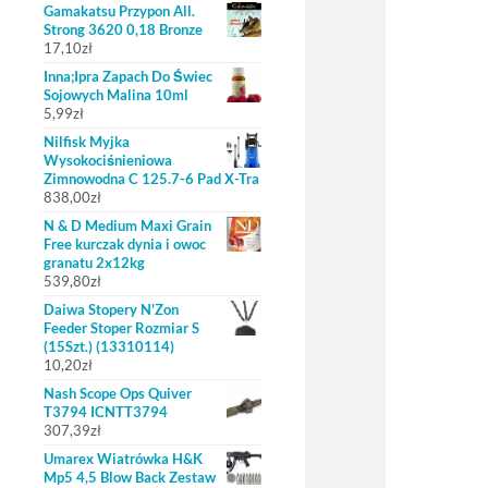
Gamakatsu Przypon All.
Strong 3620 0,18 Bronze
17,10
zł
Inna;Ipra Zapach Do Świec
Sojowych Malina 10ml
5,99
zł
Nilfisk Myjka
Wysokociśnieniowa
Zimnowodna C 125.7-6 Pad X-Tra
838,00
zł
N & D Medium Maxi Grain
Free kurczak dynia i owoc
granatu 2x12kg
539,80
zł
Daiwa Stopery N'Zon
Feeder Stoper Rozmiar S
(15Szt.) (13310114)
10,20
zł
Nash Scope Ops Quiver
T3794 ICNTT3794
307,39
zł
Umarex Wiatrówka H&K
Mp5 4,5 Blow Back Zestaw