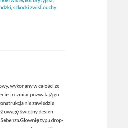
mnokrwiste
,
kot brytyjski
,
andzki
,
szkocki zwisĹouchy
wy, wykonany w całości ze
enie i rozmiar pozwalają go
konstrukcja nie zawiedzie
ż uwagę świetny design –
 Sebenza.Głownię typu drop-