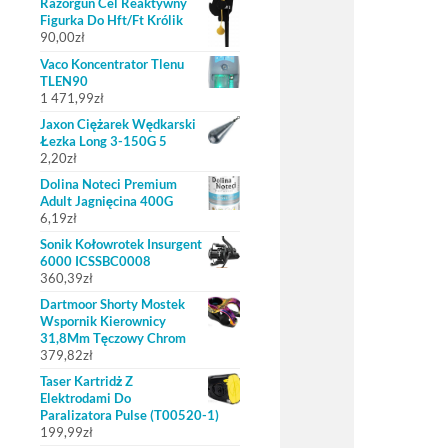
Razorgun Cel Reaktywny
Figurka Do Hft/Ft Królik
90,00
zł
Vaco Koncentrator Tlenu
TLEN90
1 471,99
zł
Jaxon Ciężarek Wędkarski
Łezka Long 3-150G 5
2,20
zł
Dolina Noteci Premium
Adult Jagnięcina 400G
6,19
zł
Sonik Kołowrotek Insurgent
6000 ICSSBC0008
360,39
zł
Dartmoor Shorty Mostek
Wspornik Kierownicy
31,8Mm Tęczowy Chrom
379,82
zł
Taser Kartridż Z
Elektrodami Do
Paralizatora Pulse (T00520-1)
199,99
zł