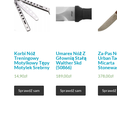
Korbi Nóż
Umarex Nóż Z
Za-Pas N
Treningowy
Głownią Stałą
Urban Ta
Motylkowy Tępy
Walther Skd
Micarta
Motylek Srebrny
(50866)
Stonewa
14,90
zł
189,00
zł
378,00
zł
Sprawdź sam
Sprawdź sam
Sprawdź