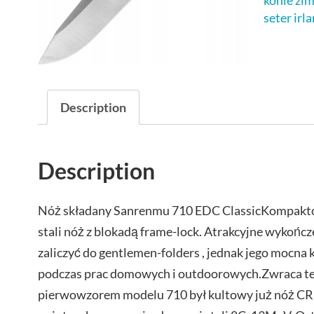
konie zi
seter irl
Description
Description
Nóż składany Sanrenmu 710 EDC ClassicKompakto
stali nóż z blokadą frame-lock. Atrakcyjne wykończ
zaliczyć do gentlemen-folders , jednak jego mocna 
podczas prac domowych i outdoorowych.Zwraca te
pierwowzorem modelu 710 był kultowy już nóż CR