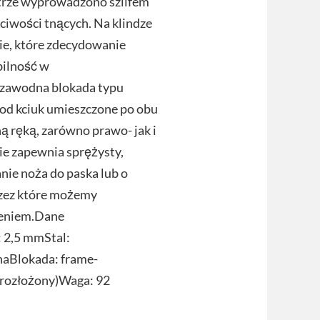
trze wyprowadzono szlifem
ciwości tnących. Na klindze
nie, które zdecydowanie
bilność w
ezawodna blokada typu
pod kciuk umieszczone po obu
ą ręką, zarówno prawo- jak i
e zapewnia sprężysty,
ie noża do paska lub o
przez które możemy
ieniem.Dane
 2,5 mmStal:
naBlokada: frame-
(rozłożony)Waga: 92