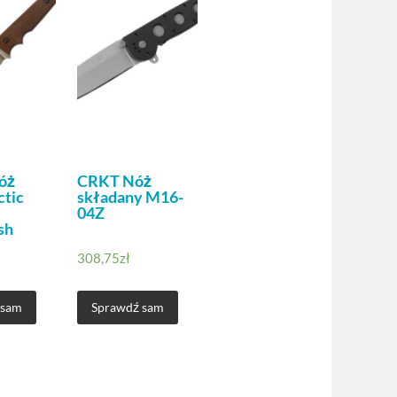
óż
CRKT Nóż
ctic
składany M16-
04Z
sh
308,75
zł
 sam
Sprawdź sam