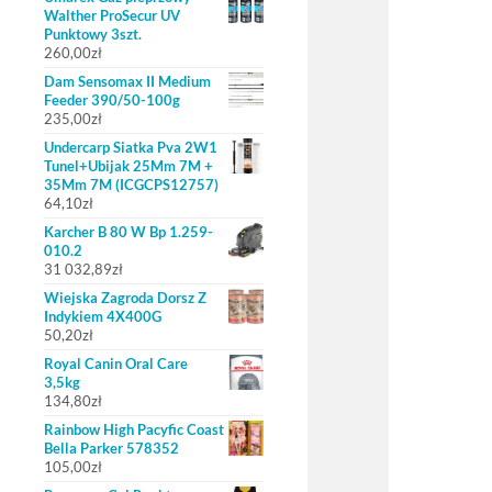
Walther ProSecur UV
Punktowy 3szt.
260,00
zł
Dam Sensomax II Medium
Feeder 390/50-100g
235,00
zł
Undercarp Siatka Pva 2W1
Tunel+Ubijak 25Mm 7M +
35Mm 7M (ICGCPS12757)
64,10
zł
Karcher B 80 W Bp 1.259-
010.2
31 032,89
zł
Wiejska Zagroda Dorsz Z
Indykiem 4X400G
50,20
zł
Royal Canin Oral Care
3,5kg
134,80
zł
Rainbow High Pacyfic Coast
Bella Parker 578352
105,00
zł