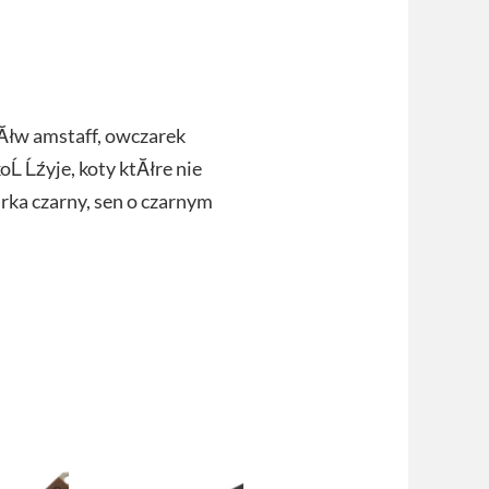
sĂłw amstaff, owczarek
oĹ Ĺźyje, koty ktĂłre nie
urka czarny, sen o czarnym