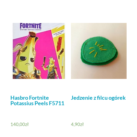
Hasbro Fortnite
Jedzenie z filcu ogórek
Potassius Peels F5711
140,00
zł
4,90
zł