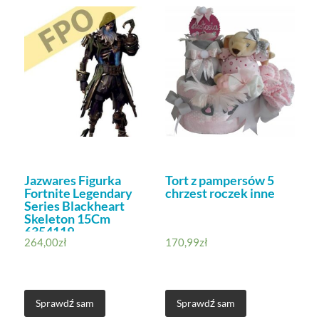
Jazwares Figurka
Tort z pampersów 5
Fortnite Legendary
chrzest roczek inne
Series Blackheart
Skeleton 15Cm
6354119
264,00
zł
170,99
zł
Sprawdź sam
Sprawdź sam