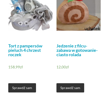
Tort z pampersów
Jedzenie z filcu-
pieluch 4 chrzest
zabawa w gotowanie-
roczek
ciasto rolada
158,99
zł
12,00
zł
Sprawdź sam
Sprawdź sam