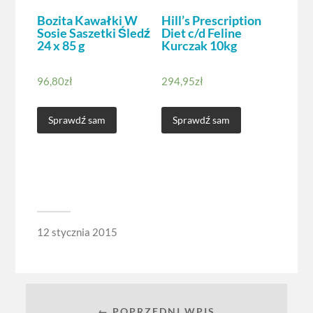
Bozita Kawałki W
Hill’s Prescription
Sosie Saszetki Śledź
Diet c/d Feline
24 x 85 g
Kurczak 10kg
96,80
zł
294,95
zł
Sprawdź sam
Sprawdź sam
12 stycznia 2015
← POPRZEDNI WPIS