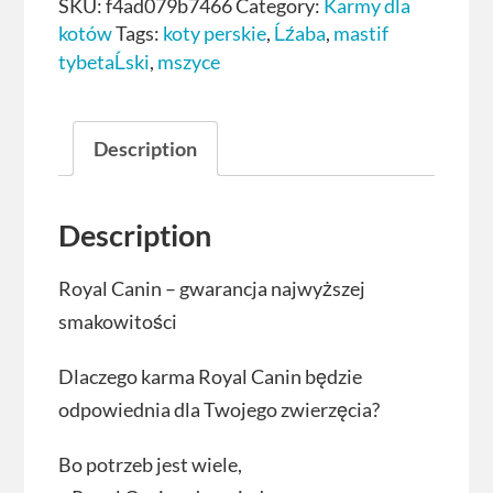
SKU:
f4ad079b7466
Category:
Karmy dla
kotów
Tags:
koty perskie
,
Ĺźaba
,
mastif
tybetaĹski
,
mszyce
Description
Description
Royal Canin – gwarancja najwyższej
smakowitości
Dlaczego karma Royal Canin będzie
odpowiednia dla Twojego zwierzęcia?
Bo potrzeb jest wiele,