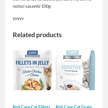
noteci saszetki 100g
yyyyy
Related products
Brit Care Cat Fillets
Brit Care Cat Grain