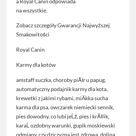
a Royal Canin odpowiada
na wszystkie.
Zobacz szczegóły Gwarancji Najwyższej
Smakowitości
Royal Canin
Karmy dla kotów
amstaff suczka, choroby piĂłr u papug,
automatyczny podajnik karmy dla kota,
krewetki z jakimi rybami, miÄkka sucha
karma dla psa, owczarek niemiecki sennik,
pies dowodny, co lubi jeĹź, pies i krĂłlik,
karaĹ ozdobny warunki, gupik moskiewski
odmiany, czy dziczyzna jest zdrowa, dolina