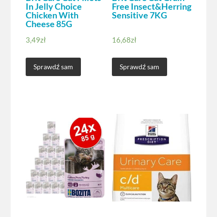
In Jelly Choice
Free Insect&Herring
Chicken With
Sensitive 7KG
Cheese 85G
3,49
zł
16,68
zł
Sprawdź sam
Sprawdź sam