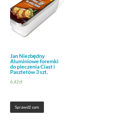
Jan Niezbędny
Aluminiowe foremki
do pieczenia Ciast i
Pasztetów 3 szt.
6,42
zł
Sprawdź sam