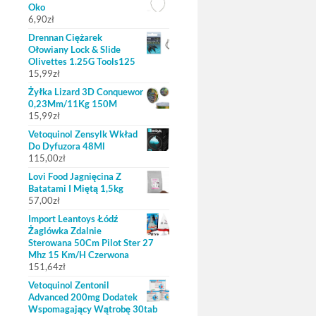
Oko
6,90
zł
Drennan Ciężarek
Ołowiany Lock & Slide
Olivettes 1.25G Tools125
15,99
zł
Żyłka Lizard 3D Conquewor
0,23Mm/11Kg 150M
15,99
zł
Vetoquinol Zensylk Wkład
Do Dyfuzora 48Ml
115,00
zł
Lovi Food Jagnięcina Z
Batatami I Miętą 1,5kg
57,00
zł
Import Leantoys Łódź
Żaglówka Zdalnie
Sterowana 50Cm Pilot Ster 27
Mhz 15 Km/H Czerwona
151,64
zł
Vetoquinol Zentonil
Advanced 200mg Dodatek
Wspomagający Wątrobę 30tab