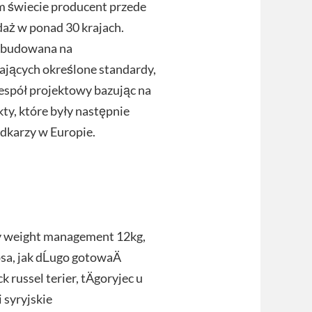
ym świecie producent przede
aż w ponad 30 krajach.
a zbudowana na
ających określone standardy,
espół projektowy bazując na
y, które były następnie
dkarzy w Europie.
ety weight management 12kg,
psa, jak dĹugo gotowaÄ
 russel terier, tÄgoryjec u
 syryjskie