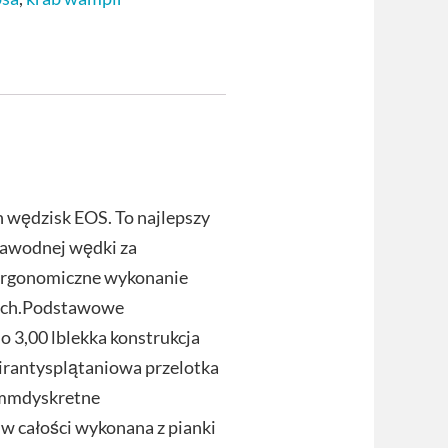
 wędzisk EOS. To najlepszy
ezawodnej wędki za
 Ergonomiczne wykonanie
tach.Podstawowe
o 3,00 lblekka konstrukcja
irantysplątaniowa przelotka
 mmdyskretne
 całości wykonana z pianki