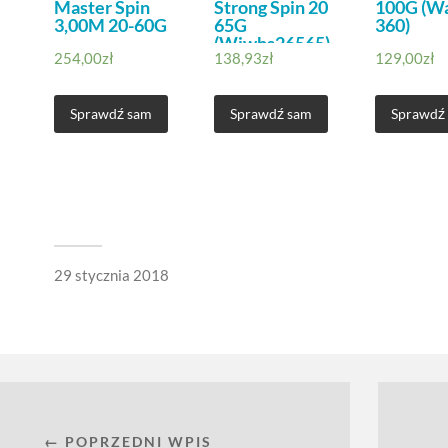
Master Spin
Strong Spin 20
100G (W
3,00M 20-60G
65G
360)
(Wjwhs26565)
254,00
zł
138,93
zł
129,00
zł
Sprawdź sam
Sprawdź sam
Sprawdź
29 stycznia 2018
← POPRZEDNI WPIS