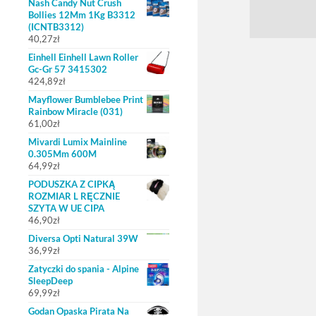
Nash Candy Nut Crush
Bollies 12Mm 1Kg B3312
(ICNTB3312)
40,27
zł
Einhell Einhell Lawn Roller
Gc-Gr 57 3415302
424,89
zł
Mayflower Bumblebee Print
Rainbow Miracle (031)
61,00
zł
Mivardi Lumix Mainline
0.305Mm 600M
64,99
zł
PODUSZKA Z CIPKĄ
ROZMIAR L RĘCZNIE
SZYTA W UE CIPA
46,90
zł
Diversa Opti Natural 39W
36,99
zł
Zatyczki do spania - Alpine
SleepDeep
69,99
zł
Godan Opaska Pirata Na