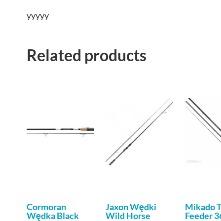
yyyyy
Related products
Cormoran
Jaxon Wędki
Mikado T
Wędka Black
Wild Horse
Feeder 3