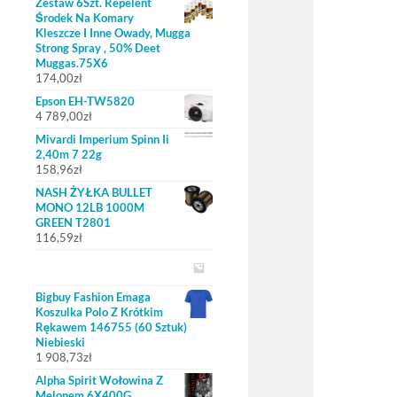
Zestaw 6Szt. Repelent
Środek Na Komary
Kleszcze I Inne Owady, Mugga
Strong Spray , 50% Deet
Muggas.75X6
174,00
zł
Epson EH-TW5820
4 789,00
zł
Mivardi Imperium Spinn Ii
2,40m 7 22g
158,96
zł
NASH ŻYŁKA BULLET
MONO 12LB 1000M
GREEN T2801
116,59
zł
Bigbuy Fashion Emaga
Koszulka Polo Z Krótkim
Rękawem 146755 (60 Sztuk)
Niebieski
1 908,73
zł
Alpha Spirit Wołowina Z
Melonem 6X400G