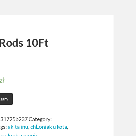
 Rods 10Ft
zł
 sam
731725b237
Category:
ags:
akita inu
,
chĹoniak u kota
,
psa
,
krab wampir