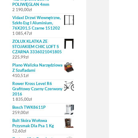
POLIWĘGLAN 4mm
2 190,00
zł
Vidaxl Drzwi Wewnętrzne,
Szkło Esg I Aluminium,
76X201,5 Czarne 151202
1 085,47
zł
ZOLUX KLATKA ZE
STOJAKIEM CHIC LOFT S
CZARNA 3336021041805
225,99
zł
Plano Walizka Narzędziowa
Z Szufladami
410,51
zł
Rower Kross Level R6
Grafitowy Czarny Czerwony
2016
1 835,00
zł
Bosch TWK8611P
259,00
zł
Bult Skóra Wołowa
Przysmak Dla Psa 1 Kg
52,60
zł