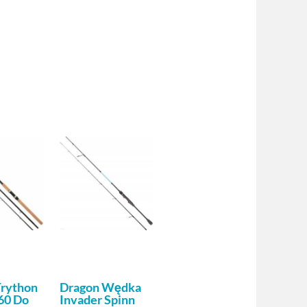
rython
Dragon Wędka
60 Do
Invader Spinn