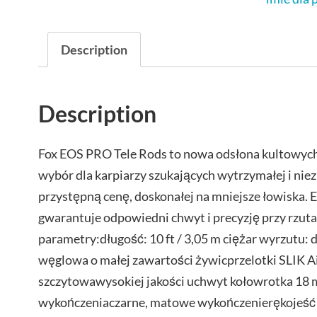
Description
Description
Fox EOS PRO Tele Rods to nowa odsłona kultowych
wybór dla karpiarzy szukających wytrzymałej i ni
przystępną cenę, doskonałej na mniejsze łowiska.
gwarantuje odpowiedni chwyt i precyzję przy rzu
parametry:długość: 10 ft / 3,05 m ciężar wyrzutu: d
węglowa o małej zawartości żywicprzelotki SLIK A
szczytowawysokiej jakości uchwyt kołowrotka 18
wykończeniaczarne, matowe wykończenierękojeść w