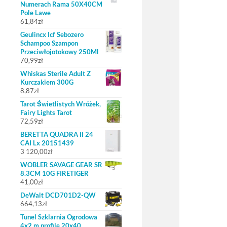
Numerach Rama 50X40CM
Pole Lawe
61,84
zł
Geulincx Icf Sebozero
Schampoo Szampon
Przeciwłojotokowy 250Ml
70,99
zł
Whiskas Sterile Adult Z
Kurczakiem 300G
8,87
zł
Tarot Świetlistych Wróżek,
Fairy Lights Tarot
72,59
zł
BERETTA QUADRA II 24
CAI Lx 20151439
3 120,00
zł
WOBLER SAVAGE GEAR SR
8.3CM 10G FIRETIGER
41,00
zł
DeWalt DCD701D2-QW
664,13
zł
Tunel Szklarnia Ogrodowa
4x2 m profile 20x40