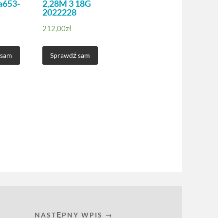
a653-
2,28M 3 18G
2022228
212,00
zł
 sam
Sprawdź sam
NASTĘPNY WPIS →