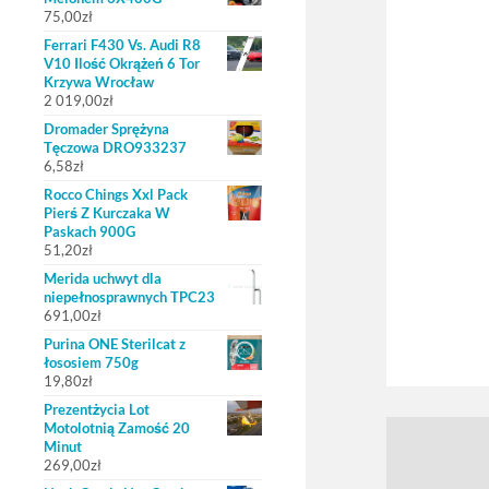
75,00
zł
Ferrari F430 Vs. Audi R8
V10 Ilość Okrążeń 6 Tor
Krzywa Wrocław
2 019,00
zł
Dromader Sprężyna
Tęczowa DRO933237
6,58
zł
Rocco Chings Xxl Pack
Pierś Z Kurczaka W
Paskach 900G
51,20
zł
Merida uchwyt dla
niepełnosprawnych TPC23
691,00
zł
Purina ONE Sterilcat z
łososiem 750g
19,80
zł
Prezentżycia Lot
Motolotnią Zamość 20
Minut
269,00
zł