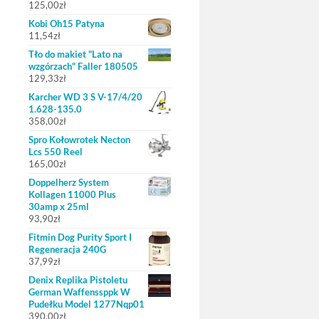
125,00
zł
Kobi Oh15 Patyna
11,54
zł
Tło do makiet "Lato na
wzgórzach" Faller 180505
129,33
zł
Karcher WD 3 S V-17/4/20
1.628-135.0
358,00
zł
Spro Kołowrotek Necton
Lcs 550 Reel
165,00
zł
Doppelherz System
Kollagen 11000 Plus
30amp x 25ml
93,90
zł
Fitmin Dog Purity Sport I
Regeneracja 240G
37,99
zł
Denix Replika Pistoletu
German Waffenssppk W
Pudełku Model 1277Nqp01
390,00
zł