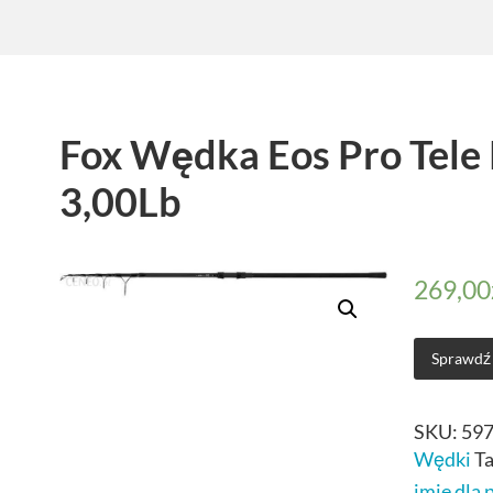
Fox Wędka Eos Pro Tele
3,00Lb
269,00
Sprawdź
SKU:
59
Wędki
T
imie dla 