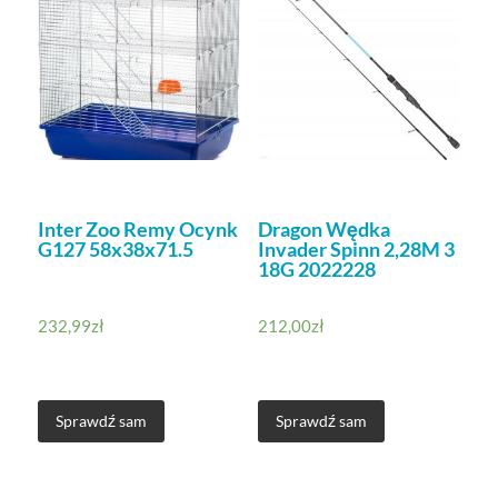
Inter Zoo Remy Ocynk
Dragon Wędka
G127 58x38x71.5
Invader Spinn 2,28M 3
18G 2022228
232,99
zł
212,00
zł
Sprawdź sam
Sprawdź sam