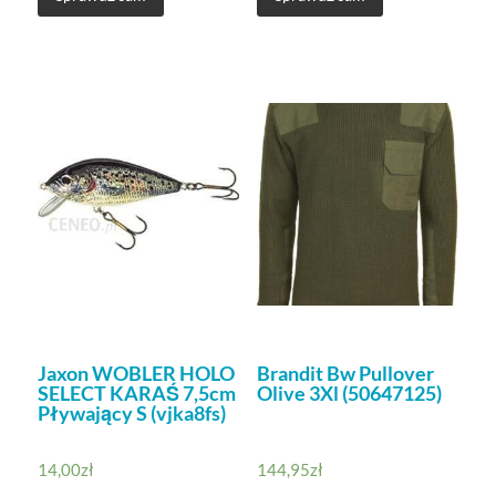
Jaxon WOBLER HOLO
Brandit Bw Pullover
SELECT KARAŚ 7,5cm
Olive 3Xl (50647125)
Pływający S (vjka8fs)
14,00
zł
144,95
zł