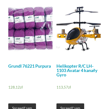
Grundl 76221 Purpura
Helikopter R/C LH-
1103 Avatar 4 kanały
Gyro
128,12
zł
113,57
zł
Sprawdź sam
Sprawdź sam