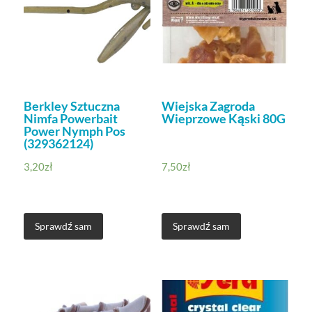
Berkley Sztuczna
Wiejska Zagroda
Nimfa Powerbait
Wieprzowe Kąski 80G
Power Nymph Pos
(329362124)
3,20
zł
7,50
zł
Sprawdź sam
Sprawdź sam