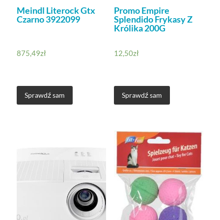
Meindl Literock Gtx
Promo Empire
Czarno 3922099
Splendido Frykasy Z
Królika 200G
875,49
zł
12,50
zł
Sprawdź sam
Sprawdź sam