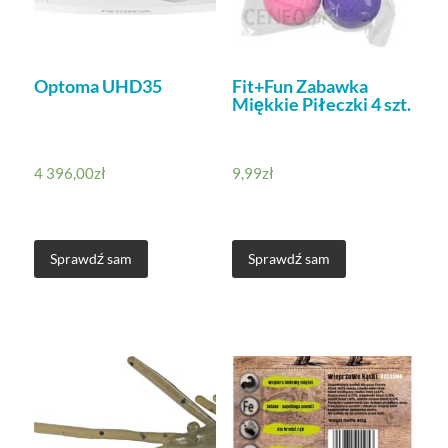
Optoma UHD35
Fit+Fun Zabawka
Miękkie Piłeczki 4 szt.
4 396,00
zł
9,99
zł
Sprawdź sam
Sprawdź sam