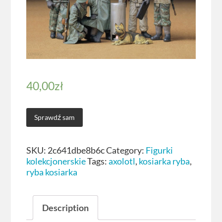
40,00
zł
Sprawdź sam
SKU:
2c641dbe8b6c
Category:
Figurki
kolekcjonerskie
Tags:
axolotl
,
kosiarka ryba
,
ryba kosiarka
Description