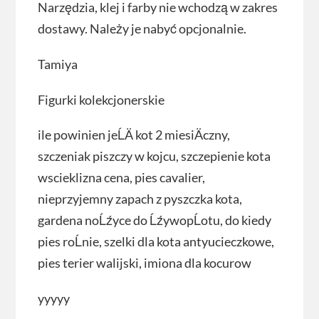
Narzędzia, klej i farby nie wchodzą w zakres
dostawy. Należy je nabyć opcjonalnie.
Tamiya
Figurki kolekcjonerskie
ile powinien jeĹÄ kot 2 miesiÄczny,
szczeniak piszczy w kojcu, szczepienie kota
wscieklizna cena, pies cavalier,
nieprzyjemny zapach z pyszczka kota,
gardena noĹźyce do ĹźywopĹotu, do kiedy
pies roĹnie, szelki dla kota antyucieczkowe,
pies terier walijski, imiona dla kocurow
yyyyy