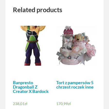
Related products
Banpresto
Tort z pampersów 5
Dragonball Z
chrzest roczek inne
Creator X Bardock
238,01
zł
170,99
zł