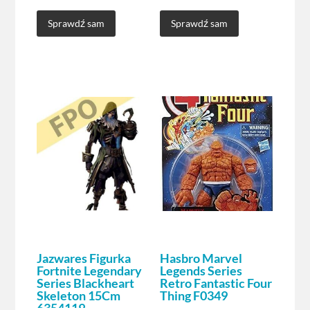
Sprawdź sam
Sprawdź sam
Jazwares Figurka
Hasbro Marvel
Fortnite Legendary
Legends Series
Series Blackheart
Retro Fantastic Four
Skeleton 15Cm
Thing F0349
6354119