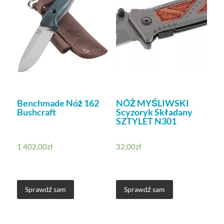
Benchmade Nóż 162
NÓŻ MYŚLIWSKI
Bushcraft
Scyzoryk Składany
SZTYLET N301
1 402,00
zł
32,00
zł
Sprawdź sam
Sprawdź sam