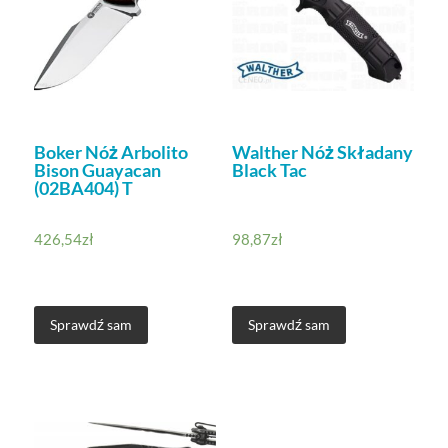
Boker Nóż Arbolito
Walther Nóż Składany
Bison Guayacan
Black Tac
(02BA404) T
426,54
zł
98,87
zł
Sprawdź sam
Sprawdź sam