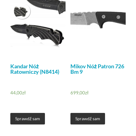
Kandar Nóż
Mikov Nóż Patron 726
Ratowniczy (N8414)
Bm 9
44,00
zł
699,00
zł
Sprawdź sam
Sprawdź sam