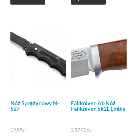
Nóż Sprężynowy N-
Fällkniven Ab Nóż
527
Fällkniven Sk2L Embla
19,99
zł
2 277,26
zł