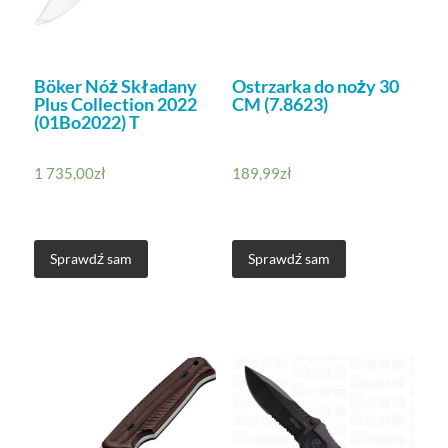
Böker Nóż Składany
Ostrzarka do noży 30
Plus Collection 2022
CM (7.8623)
(01Bo2022) T
1 735,00
zł
189,99
zł
Sprawdź sam
Sprawdź sam