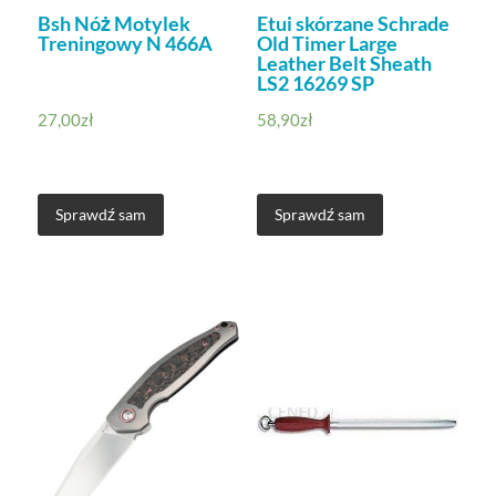
Bsh Nóż Motylek
Etui skórzane Schrade
Treningowy N 466A
Old Timer Large
Leather Belt Sheath
LS2 16269 SP
27,00
zł
58,90
zł
Sprawdź sam
Sprawdź sam