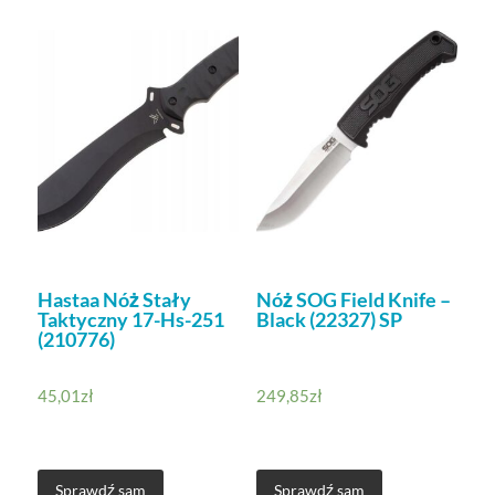
Hastaa Nóż Stały
Nóż SOG Field Knife –
Taktyczny 17-Hs-251
Black (22327) SP
(210776)
45,01
zł
249,85
zł
Sprawdź sam
Sprawdź sam