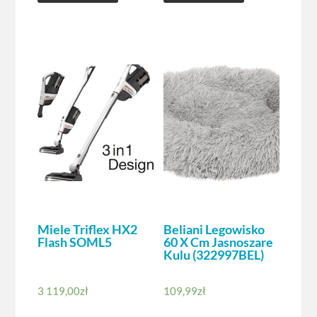
Miele Triflex HX2
Beliani Legowisko
Flash SOML5
60 X Cm Jasnoszare
Kulu (322997BEL)
3 119,00
zł
109,99
zł