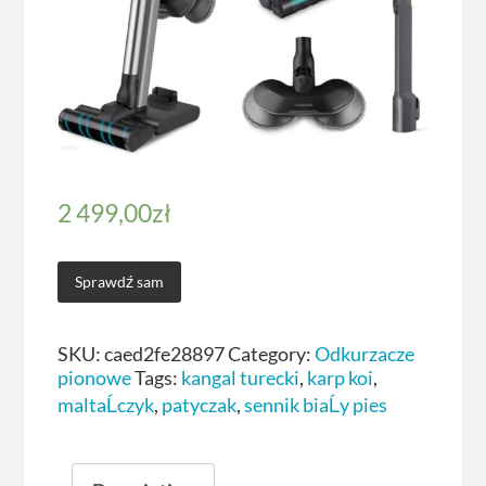
2 499,00
zł
Sprawdź sam
SKU:
caed2fe28897
Category:
Odkurzacze
pionowe
Tags:
kangal turecki
,
karp koi
,
maltaĹczyk
,
patyczak
,
sennik biaĹy pies