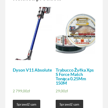
Dyson V11 Absolute
Trabucco Żyłka Xps
S Force Match
Tonąca 0.25Mm
150M
2 799,00
zł
29,00
zł
Sprawdź sam
Sprawdź sam