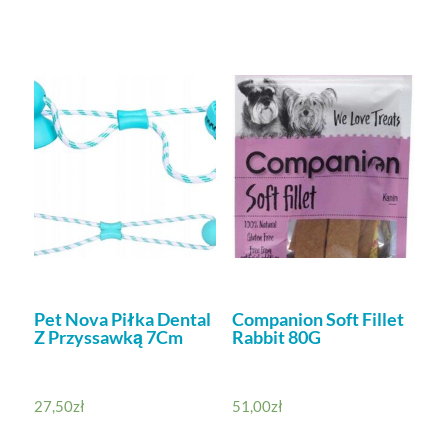
Pet Nova Piłka Dental
Companion Soft Fillet
Z Przyssawką 7Cm
Rabbit 80G
27,50
zł
51,00
zł