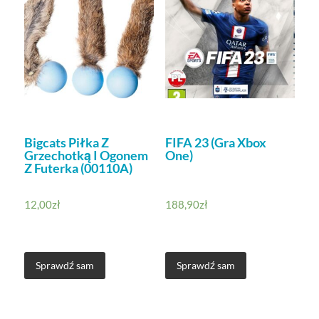
Bigcats Piłka Z
FIFA 23 (Gra Xbox
Grzechotką I Ogonem
One)
Z Futerka (00110A)
12,00
zł
188,90
zł
Sprawdź sam
Sprawdź sam