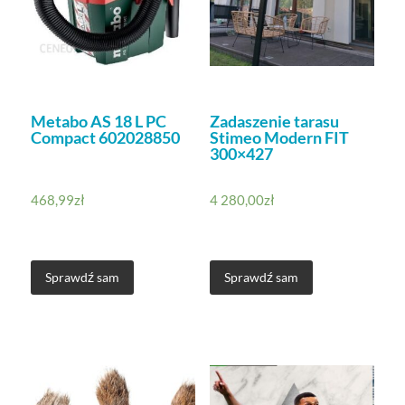
Metabo AS 18 L PC
Zadaszenie tarasu
Compact 602028850
Stimeo Modern FIT
300×427
468,99
zł
4 280,00
zł
Sprawdź sam
Sprawdź sam