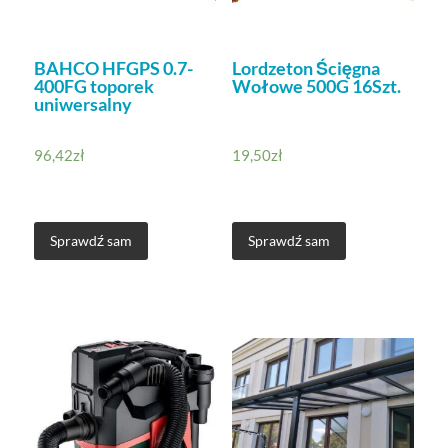
BAHCO HFGPS 0.7-
Lordzeton Ścięgna
400FG toporek
Wołowe 500G 16Szt.
uniwersalny
96,42
zł
19,50
zł
Sprawdź sam
Sprawdź sam