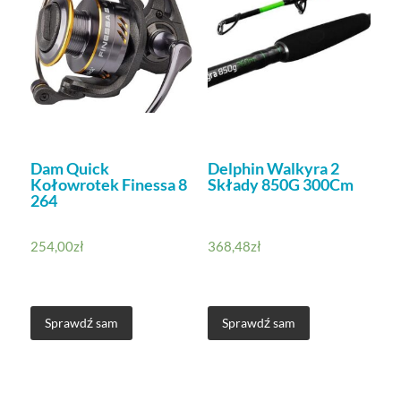
Dam Quick
Delphin Walkyra 2
Kołowrotek Finessa 8
Składy 850G 300Cm
264
254,00
zł
368,48
zł
Sprawdź sam
Sprawdź sam