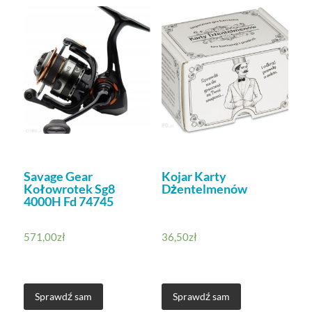
Savage Gear
Kojar Karty
Kołowrotek Sg8
Dżentelmenów
4000H Fd 74745
571,00
zł
36,50
zł
Sprawdź sam
Sprawdź sam