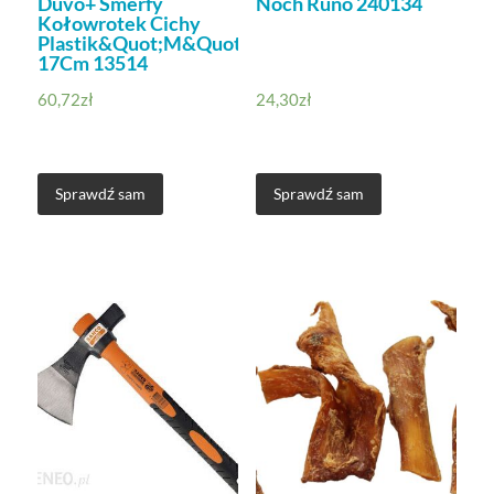
Duvo+ Smerfy
Noch Runo 240134
Kołowrotek Cichy
Plastik&Quot;M&Quot;
17Cm 13514
60,72
zł
24,30
zł
Sprawdź sam
Sprawdź sam