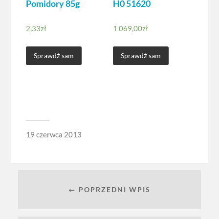
Pomidory 85g
H0 51620
2,33
zł
1 069,00
zł
Sprawdź sam
Sprawdź sam
19 czerwca 2013
← POPRZEDNI WPIS