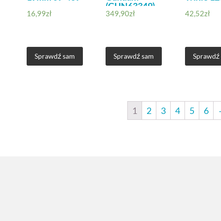
(GUN63349)
16,99
zł
349,90
zł
42,52
zł
Sprawdź sam
Sprawdź sam
Sprawdź
1
2
3
4
5
6