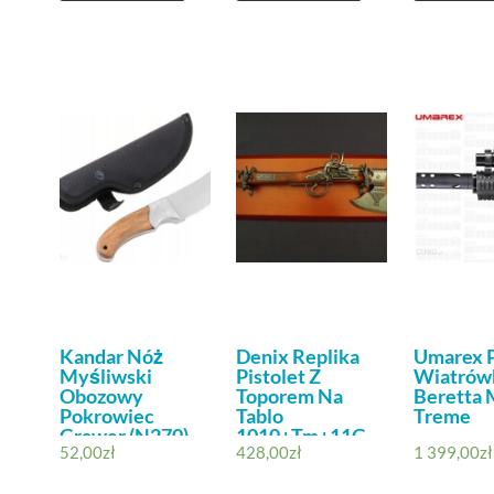
Kandar Nóż
Denix Replika
Umarex P
Myśliwski
Pistolet Z
Wiatrów
Obozowy
Toporem Na
Beretta 
Pokrowiec
Tablo
Treme
Grawer (N270)
1010+Tm+11G
52,00
zł
428,00
zł
1 399,00
zł