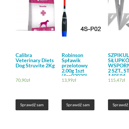
Calibra
Robinson
SZPIKUL
Veterinary Diets
Spławik
SŁUPK
Dog Struvite 2Kg
przelotowy
WSPOR
2.00g 1szt
2 SZT., 
(4sp02020)
140594
70,90
zł
13,99
zł
115,47
zł
Sprawdź sam
Sprawdź sam
Sprawdź