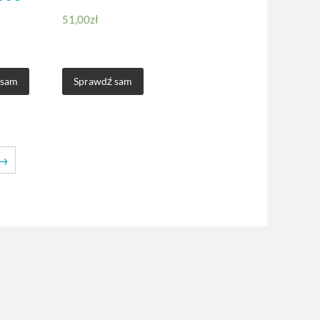
51,00
zł
 sam
Sprawdź sam
→