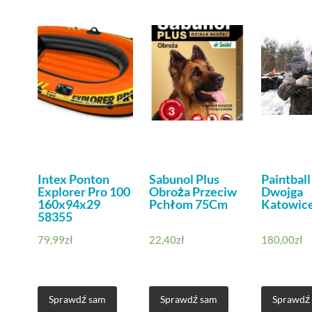
Intex Ponton
Sabunol Plus
Paintball
Explorer Pro 100
Obroża Przeciw
Dwojga
160x94x29
Pchłom 75Cm
Katowice
58355
79,99
zł
22,40
zł
180,00
zł
Sprawdź sam
Sprawdź sam
Sprawdź