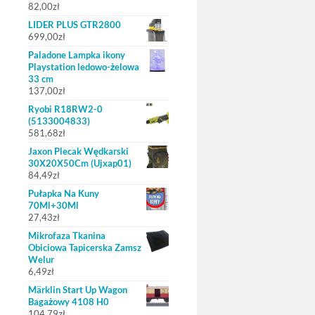
82,00
zł
LIDER PLUS GTR2800
699,00
zł
Paladone Lampka ikony
Playstation ledowo-żelowa
33 cm
137,00
zł
Ryobi R18RW2-0
(5133004833)
581,68
zł
Jaxon Plecak Wędkarski
30X20X50Cm (Ujxap01)
84,49
zł
Pułapka Na Kuny
70Ml+30Ml
27,43
zł
Mikrofaza Tkanina
Obiciowa Tapicerska Zamsz
Welur
6,49
zł
Märklin Start Up Wagon
Bagażowy 4108 H0
104,79
zł