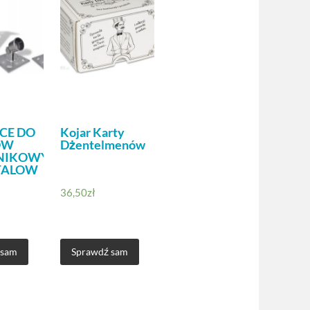
CE DO
Kojar Karty
ÓW
Dżentelmenów
NIKOWYCH,
STALOW
36,50
zł
 sam
Sprawdź sam