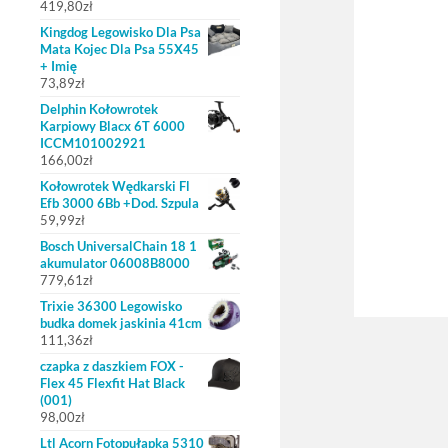
419,80
zł
Kingdog Legowisko Dla Psa
Mata Kojec Dla Psa 55X45
+ Imię
73,89
zł
Delphin Kołowrotek
Karpiowy Blacx 6T 6000
ICCM101002921
166,00
zł
Kołowrotek Wędkarski Fl
Efb 3000 6Bb +Dod. Szpula
59,99
zł
Bosch UniversalChain 18 1
akumulator 06008B8000
779,61
zł
Trixie 36300 Legowisko
budka domek jaskinia 41cm
111,36
zł
czapka z daszkiem FOX -
Flex 45 Flexfit Hat Black
(001)
98,00
zł
Ltl Acorn Fotopułapka 5310