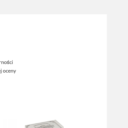
rności
ej oceny