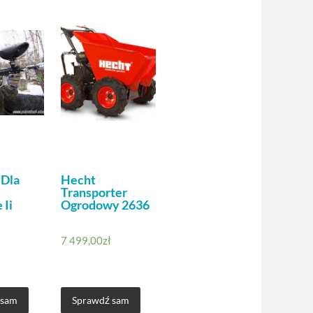
 Dla
Hecht
Transporter
 Ii
Ogrodowy 2636
7 499,00
zł
 sam
Sprawdź sam