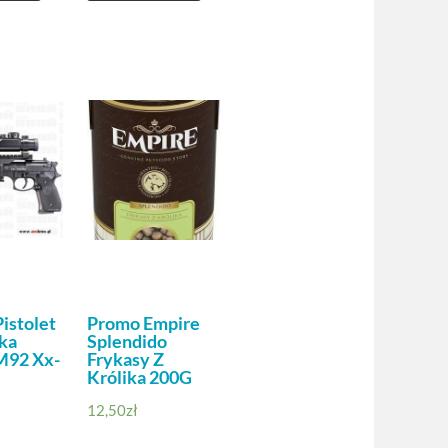
istolet
Promo Empire
ka
Splendido
M92 Xx-
Frykasy Z
Królika 200G
12,50
zł