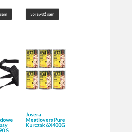
 sam
Sprawdź sam
Josera
odowe
Meatlovers Pure
Pasy
Kurczak 6X400G
90 S