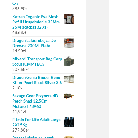
C-7
386,90
zł
Katran Organic Pva Mesh
Refill Uzupełnienie 35Mm
25M (Icgcps13231)
68,68
zł
Dragon Lakierobejca Do
Drewna 200Ml Biała
14,50
zł
Mivardi Transport Bag Carp
Scout ICMMTBCS
202,68
zł
Dragon Guma Ripper Reno
Killer Pearl Black Silver 3 6
2,10
zł
Savage Gear Przynęta 4D
Perch Shad 12,5Cm
Motoroil 73960
11,91
zł
Fitmin For Life Adult Large
2X15Kg
279,80
zł