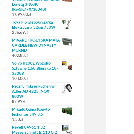
Lunetą 3-9X40
(Rw1K77X/30040)
1 099,00
zł
Toya Flo Glebogryzarka
Elektryczna 32cm 750W
286,69
zł
MIVARDI KOŁYSKA MATA
CARDLE NEW DYNASTY
MCRND
402,88
zł
Volvo R100E Wozidło
Sztywne 1:60 Bburago 18-
32089
104,00
zł
Ręczny mikser kuchenny
Adler AD 4225 INOX
800W
87,99
zł
Mikado Guma Kopyto
Fishunter 349 3,5
1,50
zł
Revell 04961 1:32
Messerschmitt Bf110 C-2