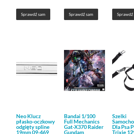
Sprawdź sam
Sprawdź sam
Sprawdź
Neo Klucz
Bandai 1/100
Szelki
płasko-oczkowy
Full Mechanics
Samoch
odgięty spline
Gat-X370 Raider
Dla Psa 
19mm 09-469
Gundam
Trixie 12