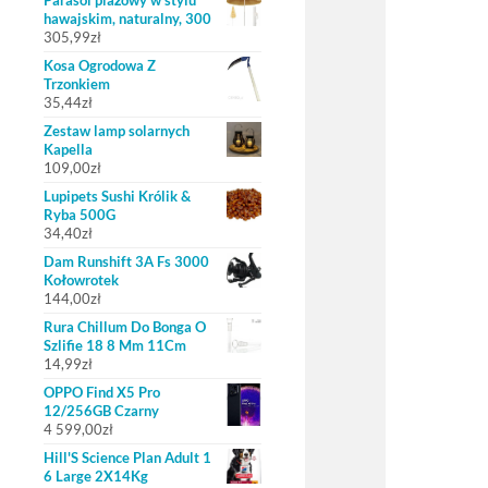
Parasol plażowy w stylu
hawajskim, naturalny, 300
305,99
zł
Kosa Ogrodowa Z
Trzonkiem
35,44
zł
Zestaw lamp solarnych
Kapella
109,00
zł
Lupipets Sushi Królik &
Ryba 500G
34,40
zł
Dam Runshift 3A Fs 3000
Kołowrotek
144,00
zł
Rura Chillum Do Bonga O
Szlifie 18 8 Mm 11Cm
14,99
zł
OPPO Find X5 Pro
12/256GB Czarny
4 599,00
zł
Hill'S Science Plan Adult 1
6 Large 2X14Kg