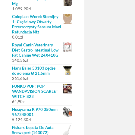
Mg
1 099,90
zł
Coloplast Worek Stomijny
1- Częściowy Otwarty
Przezroczysty Sensura Maxi
Refundacja Nfz
0,01
zł
Royal Canin Veterinary
Diet Gastro Intestinal Low
Fat Canine Wet 24X410G
340,56
zł
Hans Baier 53103 pędzel
do golenia Ø 21,5mm
261,66
zł
FUNKO POP! POP
WANDAVISION SCARLET
WITCH 823
64,90
zł
Husqvarna K 970 350mm
967348001
5 124,30
zł
Fiskars Łopata Do Auta
Snowxpert (143072)