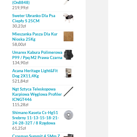
(On8848)
219,99
zł
Sweter Ubranko Dla Psa
Ciepły S 25CM
30,23
zł
Mieszanka Pasza Dla Kur
Nioska 25Kg
58,00
zł
Umarex Kabura Polimerowa
P99 / Ppq M2 Prawa Czarna
134,90
zł
Acana Heritage Light&Fit
Dog 2X11,4Kg
521,84
zł
Ngt Sztyca Teleskopowa
Karpiowa Węglowa Profiler
ICNGT446
115,28
zł
Shimano Kaseta Cs-Hg51
Srebrny 11-13-15-18-21-
24-28-32T / 8 Rzędowa
61,25
zł
Crosman Summit 4,5Mm Z