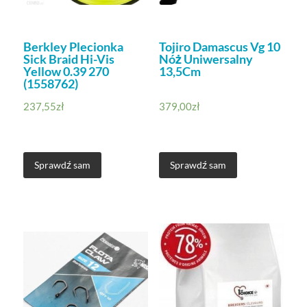
Berkley Plecionka
Tojiro Damascus Vg 10
Sick Braid Hi-Vis
Nóż Uniwersalny
Yellow 0.39 270
13,5Cm
(1558762)
237,55
zł
379,00
zł
Sprawdź sam
Sprawdź sam