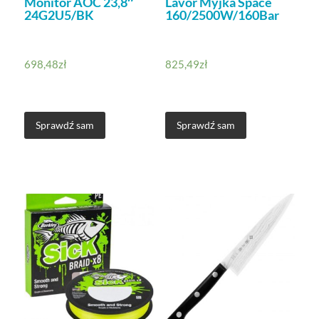
Monitor AOC 23,8″
Lavor Myjka Space
24G2U5/BK
160/2500W/160Bar
698,48
zł
825,49
zł
Sprawdź sam
Sprawdź sam