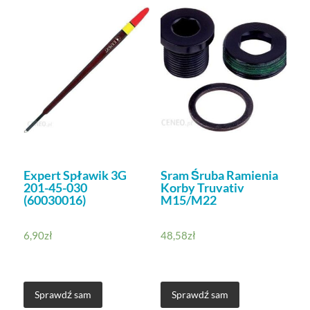
Expert Spławik 3G
Sram Śruba Ramienia
201-45-030
Korby Truvativ
(60030016)
M15/M22
6,90
zł
48,58
zł
Sprawdź sam
Sprawdź sam