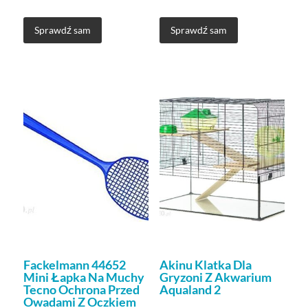
Sprawdź sam
Sprawdź sam
Fackelmann 44652
Akinu Klatka Dla
Mini Łapka Na Muchy
Gryzoni Z Akwarium
Tecno Ochrona Przed
Aqualand 2
Owadami Z Oczkiem