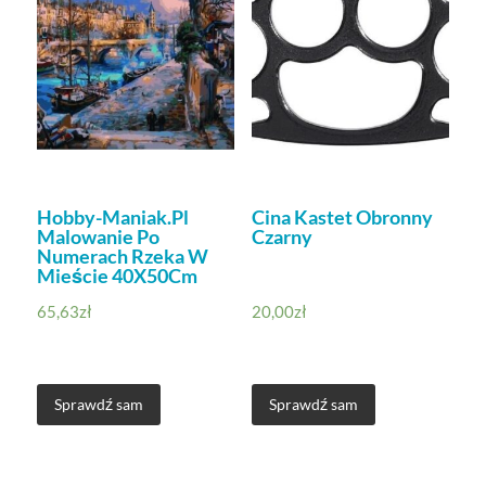
Hobby-Maniak.Pl
Cina Kastet Obronny
Malowanie Po
Czarny
Numerach Rzeka W
Mieście 40X50Cm
65,63
zł
20,00
zł
Sprawdź sam
Sprawdź sam