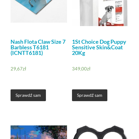
Nash Flota Claw Size 7
1St Choice Dog Puppy
Barbless T6181
Sensitive Skin&Coat
(ICNTT6181)
20Kg
29,67
zł
349,00
zł
Sprawdź sam
Sprawdź sam