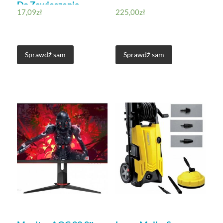
Do Zawieszenia
17,09
zł
225,00
zł
Sprawdź sam
Sprawdź sam