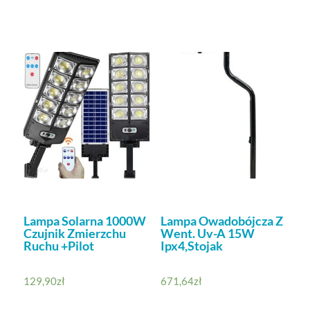
Lampa Solarna 1000W
Lampa Owadobójcza Z
Czujnik Zmierzchu
Went. Uv-A 15W
Ruchu +Pilot
Ipx4,Stojak
129,90
zł
671,64
zł