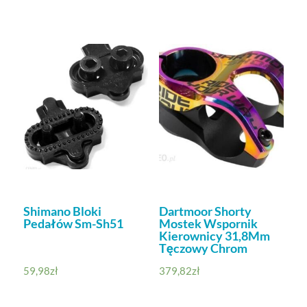
Shimano Bloki
Dartmoor Shorty
Pedałów Sm-Sh51
Mostek Wspornik
Kierownicy 31,8Mm
Tęczowy Chrom
59,98
zł
379,82
zł