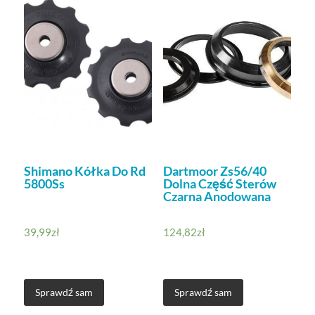
Shimano Kółka Do Rd
Dartmoor Zs56/40
5800Ss
Dolna Część Sterów
Czarna Anodowana
39,99
zł
124,82
zł
Sprawdź sam
Sprawdź sam