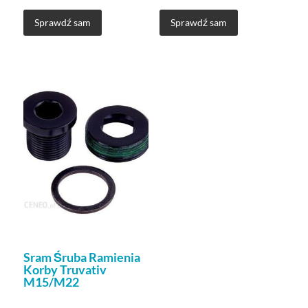
Sprawdź sam
Sprawdź sam
Sram Śruba Ramienia
Korby Truvativ
M15/M22